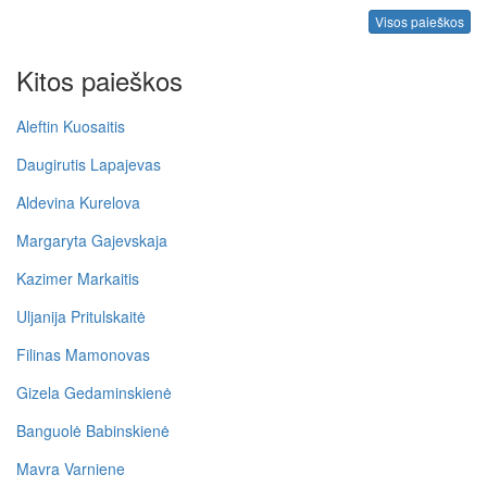
Visos paieškos
Kitos paieškos
Aleftin Kuosaitis
Daugirutis Lapajevas
Aldevina Kurelova
Margaryta Gajevskaja
Kazimer Markaitis
Uljanija Pritulskaitė
Filinas Mamonovas
Gizela Gedaminskienė
Banguolė Babinskienė
Mavra Varniene