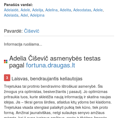
Panašūs vardai:
Adelaidė
,
Adelė
,
Adelija
,
Adelina
,
Adelita
,
Adeodatas
,
Adele
,
Adelaida
,
Adel
,
Adelpina
Pavardė:
Čiševič
Informacija ruošiama...
Adelia Čiševič asmenybės testas
pagal
fortuna.draugas.lt
Laisvas, bendraujantis keliautojas
3
Trejetukas tai protinio bendravimo ištroškusi asmenybė. Šis
žmogus yra optimistas, besiveržiantis į pasaulį. Jo optimizmas
pritraukia tuos, kurie skleidžia naują informaciją ir skatina naujas
idėjas. Jis – tikrai geros širdies, atlaidus kitų ydoms bei klaidoms.
Trejetukas visada stengiasi palaikyti puikią tiek kūno, tiek proto
formą. Amžinai jaunatviškas, netgi sulaukęs senyvo amžiaus
mėgsta, kai jį supa įvairaus amžiaus, rasės ir tikėjimo žmonės.