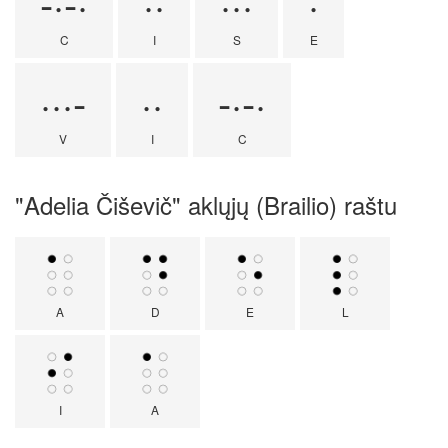
-·-·
··
···
·
C
I
S
E
···-
··
-·-·
V
I
C
"Adelia Čiševič" aklųjų (Brailio) raštu
A
D
E
L
I
A