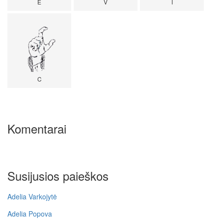
E
V
I
C
Komentarai
Susijusios paieškos
Adelia Varkojytė
Adelia Popova