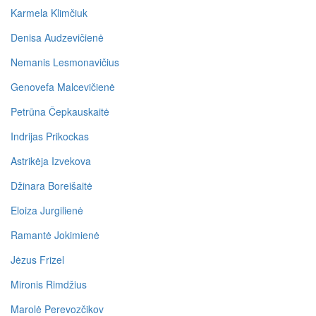
Karmela Klimčiuk
Denisa Audzevičienė
Nemanis Lesmonavičius
Genovefa Malcevičienė
Petrūna Čepkauskaitė
Indrijas Prikockas
Astrikėja Izvekova
Džinara Boreišaitė
Eloiza Jurgilienė
Ramantė Jokimienė
Jėzus Frizel
Mironis Rimdžius
Marolė Perevozčikov