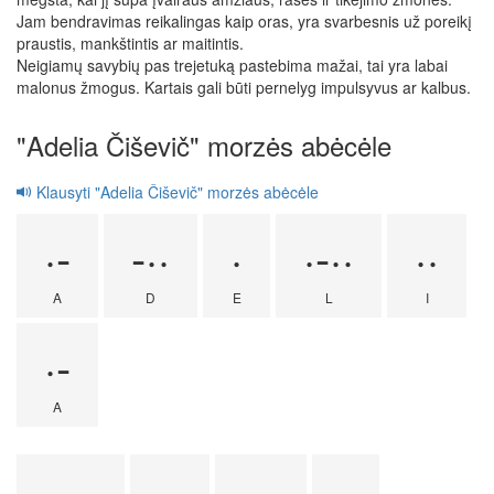
Jam bendravimas reikalingas kaip oras, yra svarbesnis už poreikį
praustis, mankštintis ar maitintis.
Neigiamų savybių pas trejetuką pastebima mažai, tai yra labai
malonus žmogus. Kartais gali būti pernelyg impulsyvus ar kalbus.
"Adelia Čiševič" morzės abėcėle
Klausyti "Adelia Čiševič" morzės abėcėle
·-
-··
·
·-··
··
A
D
E
L
I
·-
A