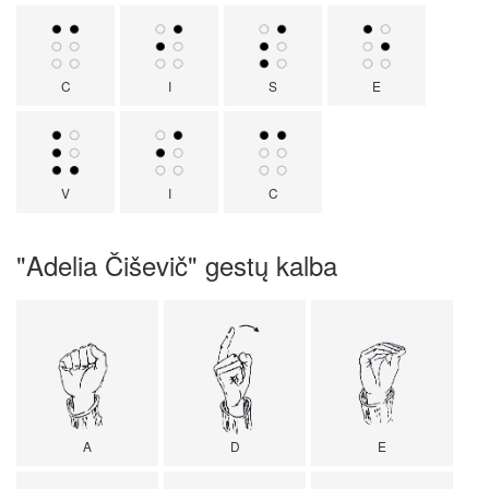
C
I
S
E
V
I
C
"Adelia Čiševič" gestų kalba
A
D
E