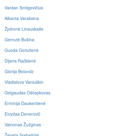
Vardan Smilgevičius
Alkanta Varaksina
Žydronė Linauskaite
Gemutė Bušina
Guoda Gintutienė
Dijana Račkienė
Glorija Bolondz
Vladislova Vaniuškin
Gelgaudas Oščepkovas
Erminija Daukentienė
Eivydaa Denerovič
Vainonas Žužginas
Ženeta Srebaliūtė