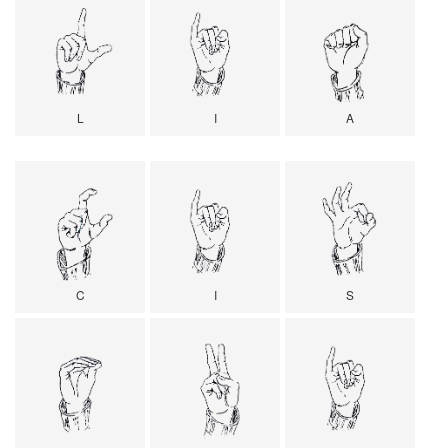
L
I
A
C
I
S