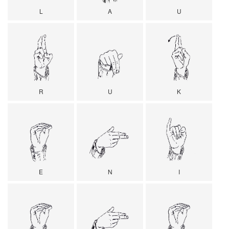
L
A
U
R
U
K
E
N
I