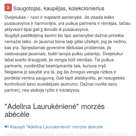
Saugotojas, kaupėjas, kolekcionierius
2
Dvejetukas – rami ir mąstanti asmenybė. Jis visada ieško
pusiausvyros ir harmonijos, yra puikus partneris ir rėmėjas, tačiau
aktyvesni tipai gali jį išmušti iš pusiausvyros.
Išugdyti pasitikėjimą savimi šio tipo asmenybei dažnai prireikia
nemažai laiko. Jo jausmai būna taip giliai užslėpti, jog jis nežino,
kas yra. Spręsdamas gyvenime iškilusias problemas, jis
vadovaujasi jausmais, todėl tampa puikiu patarėju. Dvejetukui
labai svarbi draugystė, jis vengia būti vienišas. Tai puikus
partneris, nuoširdžiai besirūpinantis tais, kuriuos myli.
Neigiama jo savybė yra ta, jog šis žmogus vengia rizikos ir
perdėtai vertina saugumą. Gali tapti atsiskyrėliu, jei nesugebės
kontroliuoti savo suvešėjusio jautrumo. Dažnai nuvilia savo
partnerį, nes stokoja ryžto ir iniciatyvos.
"Adelina Laurukėnienė" morzės
abėcėle
Klausyti "Adelina Laurukėnienė" morzės abėcėle