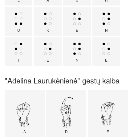
U
K
E
N
I
E
N
E
"Adelina Laurukėnienė" gestų kalba
A
D
E