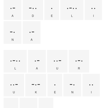
·-
-··
·
·-··
··
A
D
E
L
I
-·
·-
N
A
·-··
·-
··-
·-·
L
A
U
R
··-
-·-
·
-·
··
U
K
E
N
I
·
-·
·