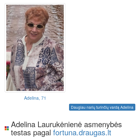
Adelina, 71
Daugiau narių turinčių vardą Adelina
Adelina Laurukėnienė asmenybės
testas pagal
fortuna.draugas.lt