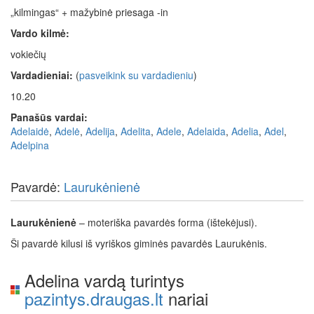
„kilmingas“ + mažybinė priesaga -in
Vardo kilmė:
vokiečių
Vardadieniai:
(
pasveikink su vardadieniu
)
10.20
Panašūs vardai:
Adelaidė
,
Adelė
,
Adelija
,
Adelita
,
Adele
,
Adelaida
,
Adelia
,
Adel
,
Adelpina
Pavardė:
Laurukėnienė
Laurukėnienė
– moteriška pavardės forma (ištekėjusi).
Ši pavardė kilusi iš vyriškos giminės pavardės Laurukėnis.
Adelina vardą turintys
pazintys.draugas.lt
nariai