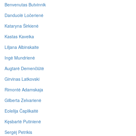
Benvenutas Butvinnik
Danduolė Ločerienė
Kataryna Širkienė
Kastas Kaveika
Liljana Albinskaite
Ingė Mundrienė
Augtarė Demenčiūtė
Girvinas Latkovski
Rimontė Adamskaja
Gilberta Zelvarienė
Eolelija Čaplikaitė
Kęsbartė Putinienė
Sergėj Petrikis