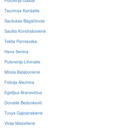
Poluferija Gaidar
Taurimas Kanšaitis
Sauliukas Bagačiovas
Saulita Kondrašovienė
Teklia Parniavska
Hana Senina
Pulenerija Litvinaite
Mirela Balabonienė
Felicija Alechina
Egidijius Branevičius
Donatilė Bedunkevič
Tuvya Gajosinskienė
Vivija Maizelienė