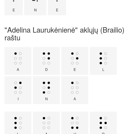
E
N
E
"Adelina Laurukėnienė" aklųjų (Brailio)
raštu
A
D
E
L
I
N
A
L
A
U
R