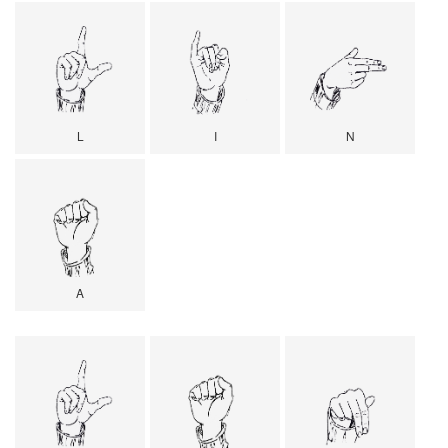
L
I
N
A