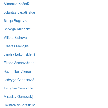
Alimonija Kečedži
Jolantas Lapatinskas
Sintija Ruginytė
Solvega Kulneckė
Vilijeta Bistrova
Erastas Maliejus
Jandra Lukomskienė
Elfrida Asanavičienė
Rachmilas Vilunas
Jadvyga Chodkievič
Tautgina Samochin
Miraslav Gumovskij
Dautara Voveraitienė