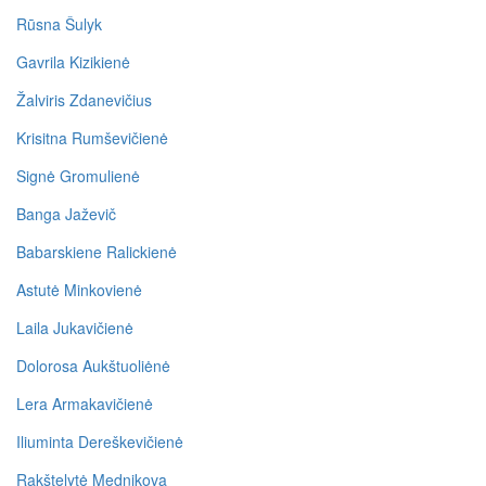
Rūsna Šulyk
Gavrila Kizikienė
Žalviris Zdanevičius
Krisitna Rumševičienė
Signė Gromulienė
Banga Jaževič
Babarskiene Ralickienė
Astutė Minkovienė
Laila Jukavičienė
Dolorosa Aukštuoliėnė
Lera Armakavičienė
Iliuminta Dereškevičienė
Rakštelytė Mednikova