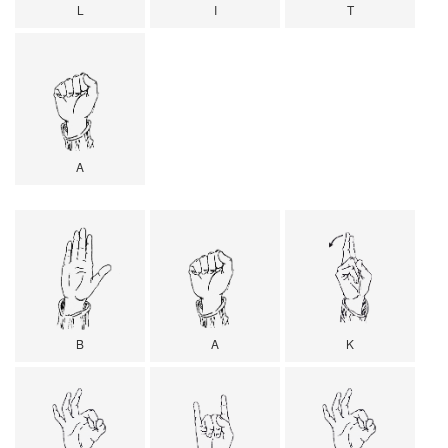
L
I
T
A
B
A
K