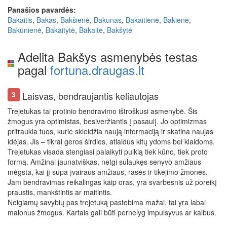
Panašios pavardės:
Bakaitis
,
Bakas
,
Bakšienė
,
Bakūnas
,
Bakaitienė
,
Bakienė
,
Bakūnienė
,
Bakaitytė
,
Bakaitė
,
Bakšytė
Adelita Bakšys asmenybės testas
pagal
fortuna.draugas.lt
Laisvas, bendraujantis keliautojas
3
Trejetukas tai protinio bendravimo ištroškusi asmenybė. Šis
žmogus yra optimistas, besiveržiantis į pasaulį. Jo optimizmas
pritraukia tuos, kurie skleidžia naują informaciją ir skatina naujas
idėjas. Jis – tikrai geros širdies, atlaidus kitų ydoms bei klaidoms.
Trejetukas visada stengiasi palaikyti puikią tiek kūno, tiek proto
formą. Amžinai jaunatviškas, netgi sulaukęs senyvo amžiaus
mėgsta, kai jį supa įvairaus amžiaus, rasės ir tikėjimo žmonės.
Jam bendravimas reikalingas kaip oras, yra svarbesnis už poreikį
praustis, mankštintis ar maitintis.
Neigiamų savybių pas trejetuką pastebima mažai, tai yra labai
malonus žmogus. Kartais gali būti pernelyg impulsyvus ar kalbus.