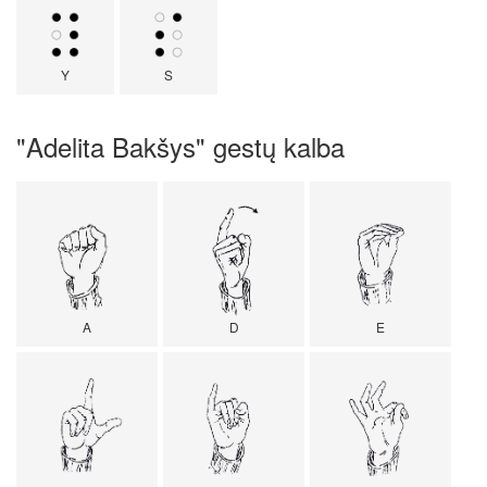
Y
S
"Adelita Bakšys" gestų kalba
A
D
E