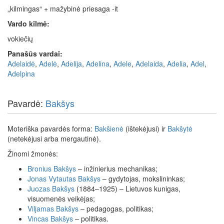
„kilmingas“ + mažybinė priesaga -it
Vardo kilmė:
vokiečių
Panašūs vardai:
Adelaidė
,
Adelė
,
Adelija
,
Adelina
,
Adele
,
Adelaida
,
Adelia
,
Adel
,
Adelpina
Pavardė:
Bakšys
Moteriška pavardės forma:
Bakšienė
(ištekėjusi) ir
Bakšytė
(netekėjusi arba mergautinė).
Žinomi žmonės:
Bronius
Bakšys
– inžinierius mechanikas;
Jonas
Vytautas
Bakšys
– gydytojas, mokslininkas;
Juozas
Bakšys
(1884–1925) – Lietuvos kunigas,
visuomenės veikėjas;
Viljamas
Bakšys
– pedagogas, politikas;
Vincas
Bakšys
– politikas.