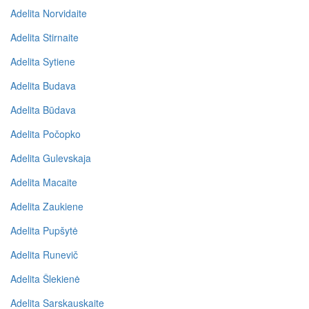
Adelita Norvidaite
Adelita Stirnaite
Adelita Sytiene
Adelita Budava
Adelita Būdava
Adelita Počopko
Adelita Gulevskaja
Adelita Macaite
Adelita Zaukiene
Adelita Pupšytė
Adelita Runevič
Adelita Šlekienė
Adelita Sarskauskaite