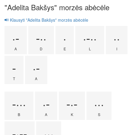
"Adelita Bakšys" morzės abėcėle
Klausyti "Adelita Bakšys" morzės abėcėle
·-
-··
·
·-··
··
A
D
E
L
I
-
·-
T
A
-···
·-
-·-
···
B
A
K
S
-·--
···