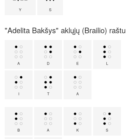
Y
S
"Adelita Bakšys" aklųjų (Brailio) raštu
A
D
E
L
I
T
A
B
A
K
S