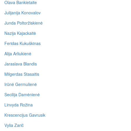
Olava Bankietaite
Julijanija Konovalov
Junda Poltoržiskienė
Nazija Kajackaitė
Feridas Kukuškinas
Alija Arliukienė
Jaraslava Blandis
Milgerdas Stasaitis
Irūnė Germulienė
Secilija Damėnienė
Linvyda Rožina
Krescencijus Gavrusik
Vylia Zarič