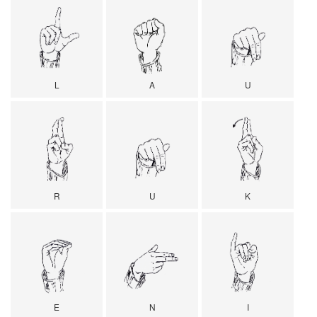
L
A
U
R
U
K
E
N
I