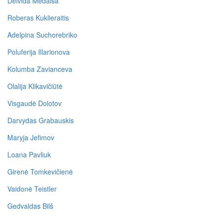
Deivida Medaiša
Roberas Kuklieraitis
Adelpina Suchorebriko
Poluferija Illarionova
Kolumba Zavianceva
Olalija Klikavičiūtė
Visgaudė Dolotov
Darvydas Grabauskis
Maryja Jefimov
Loana Pavliuk
Girenė Tomkevičienė
Vaidonė Teistler
Gedvaldas Bilš