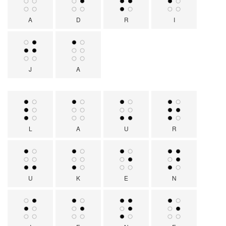
A
D
R
I
J
A
L
A
U
R
U
K
E
N