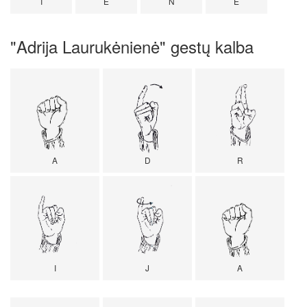
I
E
N
E
"Adrija Laurukėnienė" gestų kalba
A
D
R
I
J
A