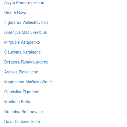
Alvytė Pamerneckienė
Deimė Rovan
Ingmaras Vaitiechovičius
Arsenijus Maciukevičius
Mirguolė Astapenko
Gaudvina Karakienė
Bergtora Rusakauskienė
Araksia Blekaitienė
Magdalena Mačiulevičienė
Gendvika Žigarienė
Mediona Burka
Domnina Smirnovaite
Dava Dzetaveckaitė