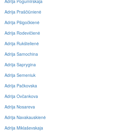
Adrija Pogumirskaja
Adrija Praščiūnienė
Adrija Pšigočkienė
Adrija Rodevičienė
Adrija Rukštelienė
Adrija Samochina
Adrija Saprygina
Adrija Semeniuk
Adrija Pačkovska
Adrija Ovčankova
Adrija Nosareva
Adrija Navakauskienė
Adrija Miklaševskaja