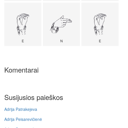
E
N
E
Komentarai
Susijusios paieškos
Adrija Patrakejeva
Adrija Peisarevičienė