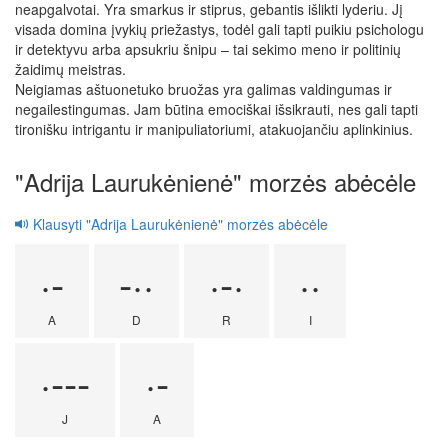
neapgalvotai. Yra smarkus ir stiprus, gebantis išlikti lyderiu. Jį
visada domina įvykių priežastys, todėl gali tapti puikiu psichologu
ir detektyvu arba apsukriu šnipu – tai sekimo meno ir politinių
žaidimų meistras.
Neigiamas aštuonetuko bruožas yra galimas valdingumas ir
negailestingumas. Jam būtina emociškai išsikrauti, nes gali tapti
tironišku intrigantu ir manipuliatoriumi, atakuojančiu aplinkinius.
"Adrija Laurukėnienė" morzės abėcėle
Klausyti "Adrija Laurukėnienė" morzės abėcėle
·-
-··
·-·
··
A
D
R
I
·---
·-
J
A