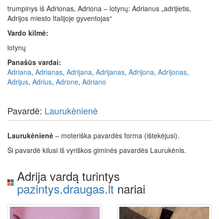
trumpinys iš Adrionas, Adriona – lotynų: Adrianus „adrijietis,
Adrijos miesto Italijoje gyventojas“
Vardo kilmė:
lotynų
Panašūs vardai:
Adriana
,
Adrianas
,
Adrijana
,
Adrijanas
,
Adrijona
,
Adrijonas
,
Adrijus
,
Adrius
,
Adrone
,
Adriano
Pavardė:
Laurukėnienė
Laurukėnienė
– moteriška pavardės forma (ištekėjusi).
Ši pavardė kilusi iš vyriškos giminės pavardės Laurukėnis.
Adrija vardą turintys
pazintys.draugas.lt
nariai