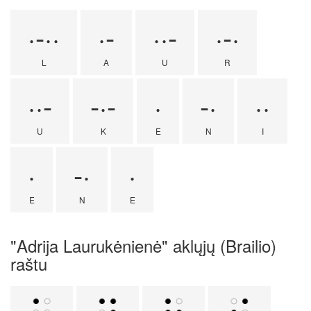
·-··
·-
··-
·-·
L
A
U
R
··-
-·-
·
-·
··
U
K
E
N
I
·
-·
·
E
N
E
"Adrija Laurukėnienė" aklųjų (Brailio)
raštu