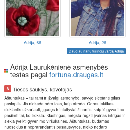
Adrija, 66
Adrija, 26
Daugiau narių turinčių vardą Adrija
Adrija Laurukėnienė asmenybės
testas pagal
fortuna.draugas.lt
Tiesos šauklys, kovotojas
8
Aštuntukas – tai rami ir įžvalgi asmenybė, savyje slepianti gilias
paslaptis. Jis niekada nėra toks, kaip atrodo. Geras taktikas,
siekiantis užkariauti, įgudęs ir intuityviai žinantis, kaip iš gyvenimo
pasiimti tai, ko trokšta. Klastingas, mėgsta regzti įvairias intrigas ir
siekia įveikti gyvenimo viršukalnes. Aštuntukas, būdamas
nuoseklus ir neprarandantis pusiausvyros, nieko nedaro