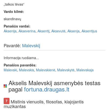
„taikos tėvas“
Vardo kilmė:
skandinavų
Panašūs vardai:
Aksenija
,
Akseverina
,
Aksentij
,
Aksevutė
,
Aksenja
,
Aksentijus
Pavardė:
Malevskij
Informacija ruošiama...
Panašios pavardės:
Malevski
,
Malevskis
,
Malevskienė
,
Malevskytė
,
Malevskaja
Akselis Malevskij asmenybės testas
pagal
fortuna.draugas.lt
Mistinis vienuolis, filosofas, klajojantis
7
muzikantas