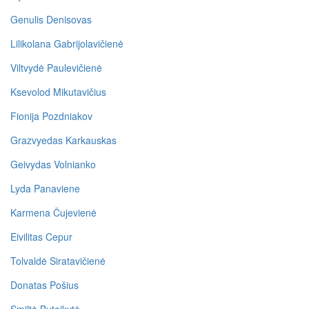
Genulis Denisovas
Lilikolana Gabrijolavičienė
Viltvydė Paulevičienė
Ksevolod Mikutavičius
Fionija Pozdniakov
Grazvyedas Karkauskas
Geivydas Volnianko
Lyda Panaviene
Karmena Čujevienė
Eivilitas Cepur
Tolvaldė Siratavičienė
Donatas Pošius