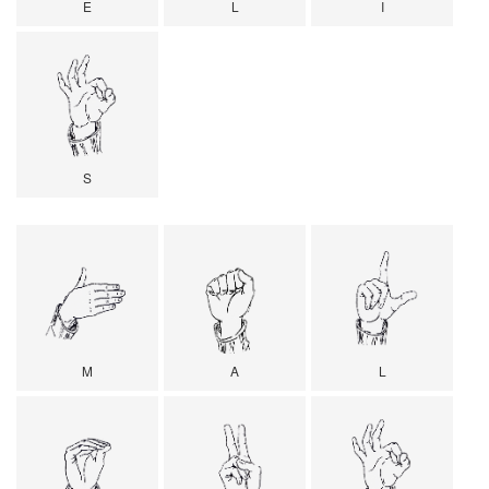
E
L
I
S
M
A
L