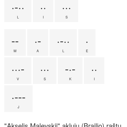
·-··
··
···
L
I
S
--
·-
·-··
·
M
A
L
E
···-
···
-·-
··
V
S
K
I
·---
J
"Akselis Malevskij" aklųjų (Brailio) raštu