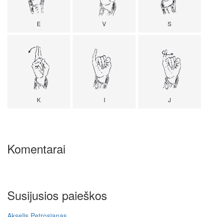
E
V
S
K
I
J
Komentarai
Susijusios paieškos
Akselis Petrosianas