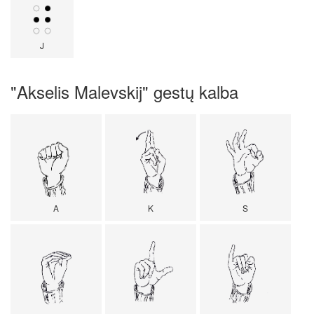
J
"Akselis Malevskij" gestų kalba
A
K
S