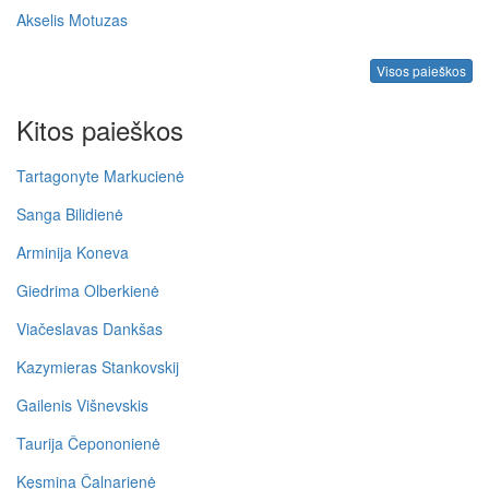
Akselis Motuzas
Visos paieškos
Kitos paieškos
Tartagonyte Markucienė
Sanga Bilidienė
Arminija Koneva
Giedrima Olberkienė
Viačeslavas Dankšas
Kazymieras Stankovskij
Gailenis Višnevskis
Taurija Čepononienė
Kęsmina Čalnarienė