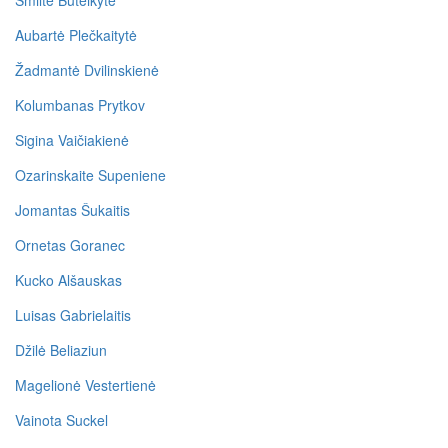
Smiltė Buteikytė
Aubartė Plečkaitytė
Žadmantė Dvilinskienė
Kolumbanas Prytkov
Sigina Vaičiakienė
Ozarinskaite Supeniene
Jomantas Šukaitis
Ornetas Goranec
Kucko Alšauskas
Luisas Gabrielaitis
Džilė Beliaziun
Magelionė Vestertienė
Vainota Suckel