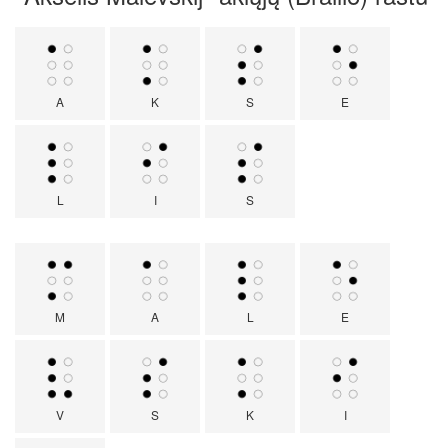
A
K
S
E
L
I
S
M
A
L
E
V
S
K
I