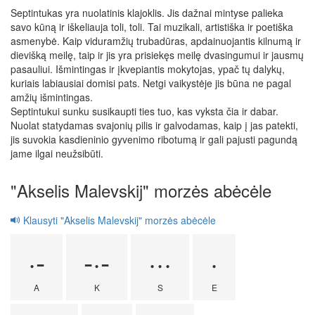
Septintukas yra nuolatinis klajoklis. Jis dažnai mintyse palieka
savo kūną ir iškeliauja toli, toli. Tai muzikali, artistiška ir poetiška
asmenybė. Kaip viduramžių trubadūras, apdainuojantis kilnumą ir
dievišką meilę, taip ir jis yra prisiekęs meilę dvasingumui ir jausmų
pasauliui. Išmintingas ir įkvepiantis mokytojas, ypač tų dalykų,
kuriais labiausiai domisi pats. Netgi vaikystėje jis būna ne pagal
amžių išmintingas.
Septintukui sunku susikaupti ties tuo, kas vyksta čia ir dabar.
Nuolat statydamas svajonių pilis ir galvodamas, kaip į jas patekti,
jis suvokia kasdieninio gyvenimo ribotumą ir gali pajusti pagundą
jame ilgai neužsibūti.
"Akselis Malevskij" morzės abėcėle
Klausyti "Akselis Malevskij" morzės abėcėle
·-
-·-
···
·
A
K
S
E