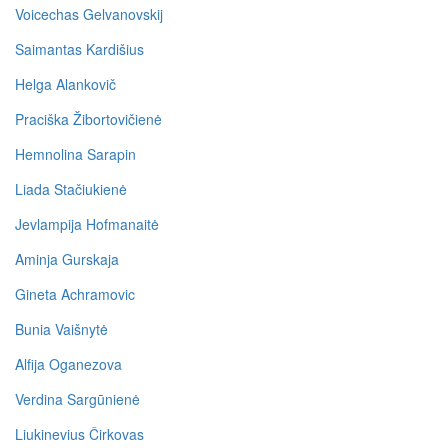
Voicechas Gelvanovskij
Saimantas Kardišius
Helga Alankovič
Praciška Žibortovičienė
Hemnolina Sarapin
Liada Stačiukienė
Jevlampija Hofmanaitė
Aminja Gurskaja
Gineta Achramovic
Bunia Vaišnytė
Alfija Oganezova
Verdina Sargūnienė
Liukinevius Čirkovas