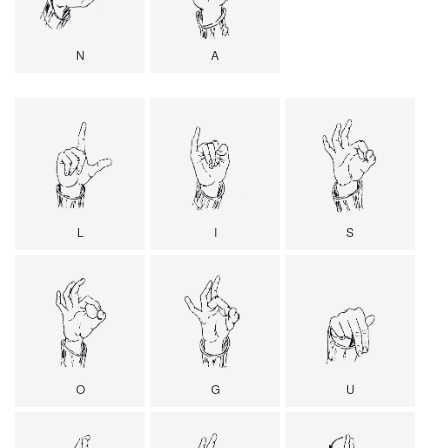
N
A
L
I
S
O
G
U