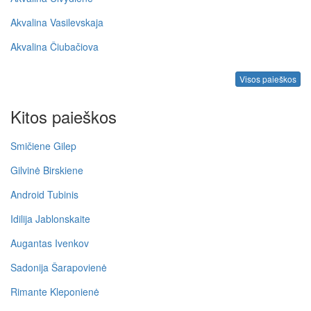
Akvalina Vasilevskaja
Akvalina Čiubačiova
Visos paieškos
Kitos paieškos
Smičiene Gilep
Gilvinė Birskiene
Android Tubinis
Idilija Jablonskaite
Augantas Ivenkov
Sadonija Šarapovienė
Rimante Kleponienė