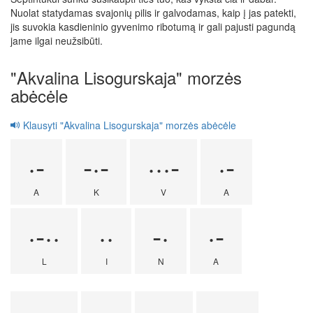
Nuolat statydamas svajonių pilis ir galvodamas, kaip į jas patekti,
jis suvokia kasdieninio gyvenimo ribotumą ir gali pajusti pagundą
jame ilgai neužsibūti.
"Akvalina Lisogurskaja" morzės
abėcėle
Klausyti "Akvalina Lisogurskaja" morzės abėcėle
·-
-·-
···-
·-
A
K
V
A
·-··
··
-·
·-
L
I
N
A