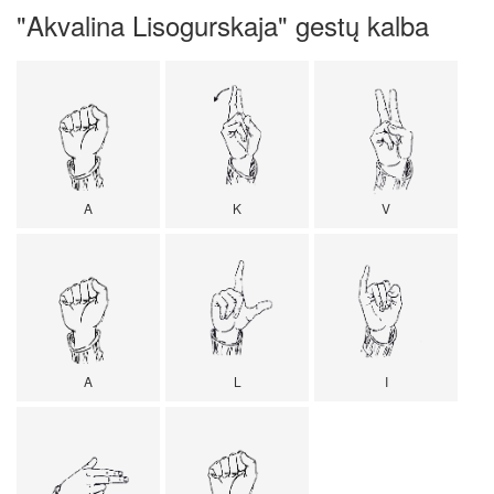
"Akvalina Lisogurskaja" gestų kalba
A
K
V
A
L
I