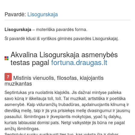
Pavardė:
Lisogurskaja
Lisogurskaja
– moteriška pavardės forma.
Ši pavardė kilusi iš vyriškos giminės pavardės Lisogurskajaj.
Akvalina Lisogurskaja asmenybės
testas pagal
fortuna.draugas.lt
Mistinis vienuolis, filosofas, klajojantis
7
muzikantas
Septintukas yra nuolatinis klajoklis. Jis dažnai mintyse palieka
savo kūną ir iškeliauja toli, toli. Tai muzikali, artistiška ir poetiška
asmenybė. Kaip viduramžių trubadūras, apdainuojantis kilnumą ir
dievišką meilę, taip ir jis yra prisiekęs meilę dvasingumui ir jausmų
pasauliui. Išmintingas ir įkvepiantis mokytojas, ypač tų dalykų,
kuriais labiausiai domisi pats. Netgi vaikystėje jis būna ne pagal
amžių išmintingas.
Septintukui sunku susikaupti ties tuo, kas vyksta čia ir dabar.