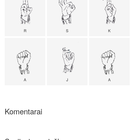
R
S
K
A
J
A
Komentarai