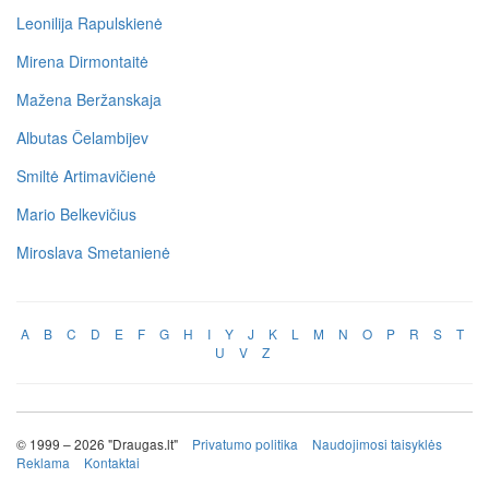
Leonilija Rapulskienė
Mirena Dirmontaitė
Mažena Beržanskaja
Albutas Čelambijev
Smiltė Artimavičienė
Mario Belkevičius
Miroslava Smetanienė
A
B
C
D
E
F
G
H
I
Y
J
K
L
M
N
O
P
R
S
T
U
V
Z
© 1999 – 2026 "Draugas.lt"
Privatumo politika
Naudojimosi taisyklės
Reklama
Kontaktai