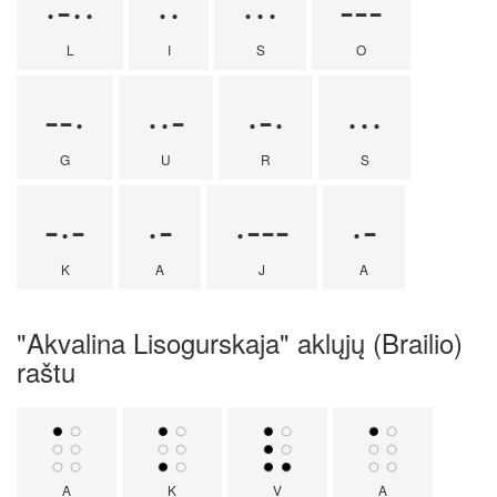
·-··
··
···
---
L
I
S
O
--·
··-
·-·
···
G
U
R
S
-·-
·-
·---
·-
K
A
J
A
"Akvalina Lisogurskaja" aklųjų (Brailio)
raštu
A
K
V
A