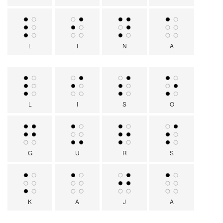
L
I
N
A
L
I
S
O
G
U
R
S
K
A
J
A