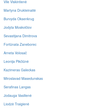
Vile Viskintienė
Martyna Drukteinaitė
Burvyda Oksenkrug
Jodyta Moskvičiov
Sevastijana Dimitrova
Fortūnata Zaneborec
Arneta Volosač
Leonija Pikčiūnė
Kazimeras Galeckas
Miroslavad Masedunskas
Serafinas Langas
Jodauga Vasilienė
Liodzė Traigienė