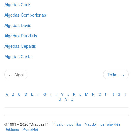
Algedas Cook
Algedas Čemberlenas
Algedas Davis
Algedas Dundulis
Algedas Čepaitis
Algedas Costa
←
Atgal
Toliau
→
A
B
C
D
E
F
G
H
I
Y
J
K
L
M
N
O
P
R
S
T
U
V
Z
© 1999 – 2026 "Draugas.lt"
Privatumo politika
Naudojimosi taisyklės
Reklama
Kontaktai