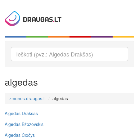
algedas
zmones.draugas.lt
algedas
Algedas Drakšas
Algedas Bžozovskis
Algedas Čiočys