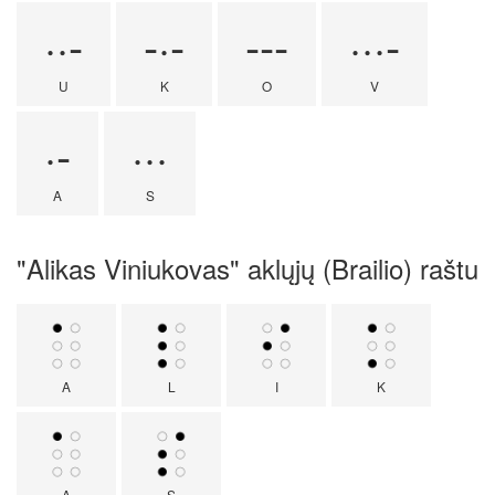
··-
-·-
---
···-
U
K
O
V
·-
···
A
S
"Alikas Viniukovas" aklųjų (Brailio) raštu
A
L
I
K
A
S