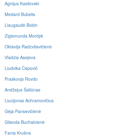
Agnijus Kasilovski
Medard Bubelis
Liaugaudė Bobin
Zigismunda Mordyk
Oktavija Radzvilavičienė
Vladzia Asejeva
Liudvika Čepovič
Praskovja Rovdo
Andžejus Šaliūnas
Liucijonas Achramovičius
Gėja Pansevičienė
Gilanda Buchalcienė
Fania Krušna