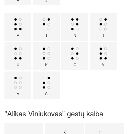
V
I
N
I
U
K
O
V
A
S
"Alikas Viniukovas" gestų kalba