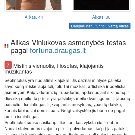
Alikas, 44
Alikas, 38
Daugiau narių turinčių vardą Alikas
Alikas Viniukovas asmenybės testas
pagal
fortuna.draugas.lt
Mistinis vienuolis, filosofas, klajojantis
7
muzikantas
Septintukas yra nuolatinis klajoklis. Jis dažnai mintyse palieka
savo kūną ir iškeliauja toli, toli. Tai muzikali, artistiška ir poetiška
asmenybė. Kaip viduramžių trubadūras, apdainuojantis kilnumą ir
dievišką meilę, taip ir jis yra prisiekęs meilę dvasingumui ir jausmų
pasauliui. Išmintingas ir įkvepiantis mokytojas, ypač tų dalykų,
kuriais labiausiai domisi pats. Netgi vaikystėje jis būna ne pagal
amžių išmintingas.
Septintukui sunku susikaupti ties tuo, kas vyksta čia ir dabar.
Nuolat statydamas svajonių pilis ir galvodamas, kaip į jas patekti,
jis suvokia kasdieninio gyvenimo ribotumą ir gali pajusti pagundą