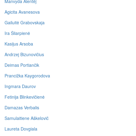
Manvyda Alentėj
Agicita Avanesova
Gailuitė Grabovskaja
Ira Šliarpienė
Kasijus Arsoba
Andrzej Bizunovičius
Deimas Portiančik
Prancižka Kaygorodova
Ingmara Daurov
Fetinija Blinkevičienė
Damazas Verbalis
Samulaitiene Aškelovič
Laureta Dovgiala