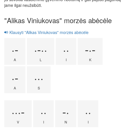
jame ilgai neužsibūti.
"Alikas Viniukovas" morzės abėcėle
Klausyti "Alikas Viniukovas" morzės abėcėle
·-
·-··
··
-·-
A
L
I
K
·-
···
A
S
···-
··
-·
··
V
I
N
I