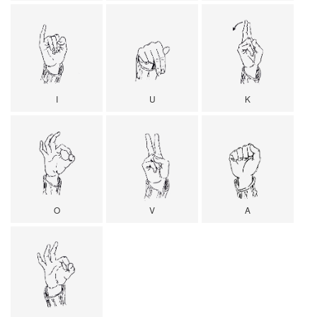
I
U
K
O
V
A