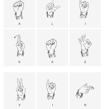
A
L
I
K
A
S
V
I
N