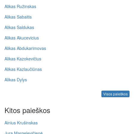
Alikas Ružinskas
Alikas Sabaitis
Alikas Saldukas
Alikas Akucevicius
Alikas Abdukarimovas
Alikas Kazokevičius
Alikas Kazlaučiūnas
Alikas Dylys
Visos paieškos
Kitos paieškos
Ainius Krušinskas
Jura Margelevičienė