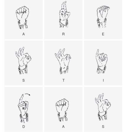
A
R
E
S
T
I
D
A
S