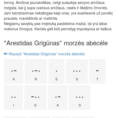
formą. Amžinai jaunatviškas, netgi sulaukęs senyvo amžiaus
mėgsta, kai jį supa įvairaus amžiaus, rasės ir tikėjimo žmonės.
Jam bendravimas reikalingas kaip oras, yra svarbesnis už poreikį
praustis, mankštintis ar maitintis.
Neigiamų savybių pas trejetuką pastebima mažai, tai yra labai
malonus žmogus. Kartais gali būti pernelyg impulsyvus ar kalbus.
"Arestidas Grigūnas" morzės abėcėle
Klausyti "Arestidas Grigūnas" morzės abėcėle
·-
·-·
·
···
-
A
R
E
S
T
··
-··
·-
···
I
D
A
S