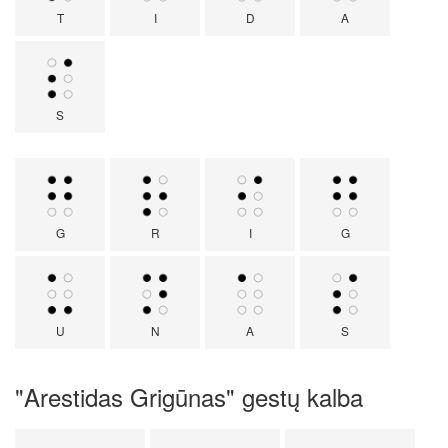
T
I
D
A
S
G
R
I
G
U
N
A
S
"Arestidas Grigūnas" gestų kalba