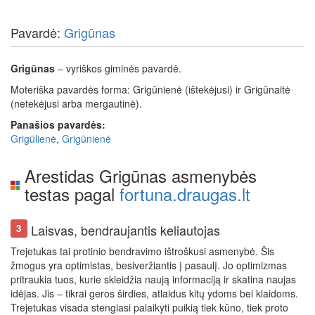
Pavardė:
Grigūnas
Grigūnas
– vyriškos giminės pavardė.
Moteriška pavardės forma: Grigūnienė (ištekėjusi) ir Grigūnaitė
(netekėjusi arba mergautinė).
Panašios pavardės:
Grigūlienė
,
Grigūnienė
Arestidas Grigūnas asmenybės
testas pagal
fortuna.draugas.lt
Laisvas, bendraujantis keliautojas
3
Trejetukas tai protinio bendravimo ištroškusi asmenybė. Šis
žmogus yra optimistas, besiveržiantis į pasaulį. Jo optimizmas
pritraukia tuos, kurie skleidžia naują informaciją ir skatina naujas
idėjas. Jis – tikrai geros širdies, atlaidus kitų ydoms bei klaidoms.
Trejetukas visada stengiasi palaikyti puikią tiek kūno, tiek proto