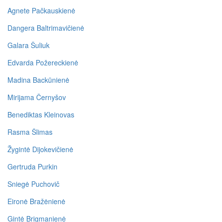
Agnete Pačkauskienė
Dangera Baltrimavičienė
Galara Šuliuk
Edvarda Požereckienė
Madina Backūnienė
Mirijama Černyšov
Benediktas Kleinovas
Rasma Šlimas
Žygintė Dijokevičienė
Gertruda Purkin
Sniegė Puchovič
Eironė Bražėnienė
Gintė Brigmanienė