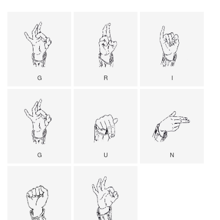
G
R
I
G
U
N