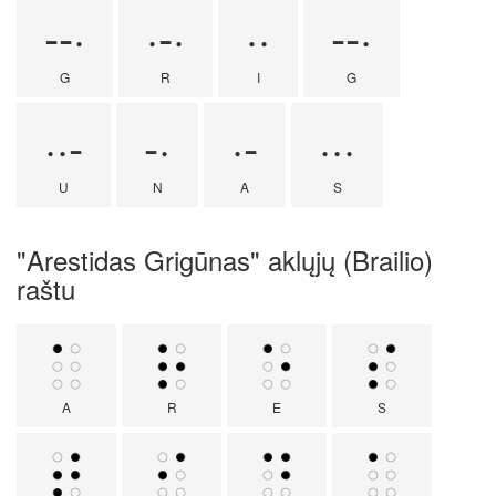
--·
·-·
··
--·
G
R
I
G
··-
-·
·-
···
U
N
A
S
"Arestidas Grigūnas" aklųjų (Brailio)
raštu
A
R
E
S