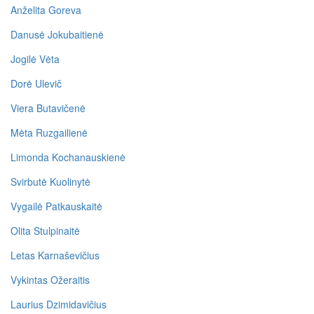
Anželita Goreva
Danusė Jokubaitienė
Jogilė Vėta
Dorė Ulevič
Viera Butavičenė
Mėta Ruzgailienė
Limonda Kochanauskienė
Svirbutė Kuolinytė
Vygailė Patkauskaitė
Olita Stulpinaitė
Letas Karnaševičius
Vykintas Ožeraitis
Laurius Dzimidavičius