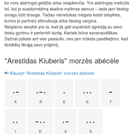
ko nors aistringai geidžia arba neapkenčia. Yra aistringas meilužis
tol, kol jo susidomėjimą skatina mylimas asmuo – tada jam tiesiog
smagu būti drauge. Tačiau vienetukas mėgsta keisti taisykles,
kurios jo partnerį stimuliuoja arba tiesiog vargina.
Neigiama savybė yra ta, kad jis gali supainioti agresiją su savo
teisių gynimu ir perlenkti lazdą. Kartais būna savanaudiškas.
Dažnai pyksta ant viso pasaulio, nes jam trūksta pasitikėjimo, kad
išreikštų tikrąją savo prigimtį.
"Arestidas Kiuberis" morzės abėcėle
Klausyti "Arestidas Kiuberis" morzės abėcėle
·-
·-·
·
···
-
A
R
E
S
T
··
-··
·-
···
I
D
A
S