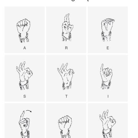
A
R
E
S
T
I