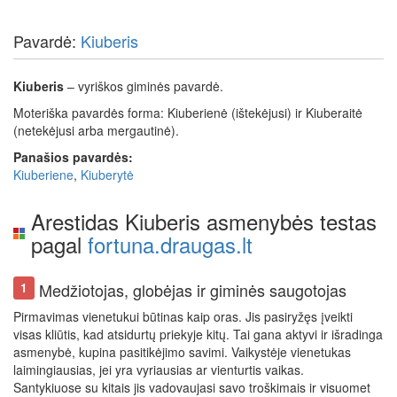
Pavardė:
Kiuberis
Kiuberis
– vyriškos giminės pavardė.
Moteriška pavardės forma: Kiuberienė (ištekėjusi) ir Kiuberaitė
(netekėjusi arba mergautinė).
Panašios pavardės:
Kiuberiene
,
Kiuberytė
Arestidas Kiuberis asmenybės testas
pagal
fortuna.draugas.lt
Medžiotojas, globėjas ir giminės saugotojas
1
Pirmavimas vienetukui būtinas kaip oras. Jis pasiryžęs įveikti
visas kliūtis, kad atsidurtų priekyje kitų. Tai gana aktyvi ir išradinga
asmenybė, kupina pasitikėjimo savimi. Vaikystėje vienetukas
laimingiausias, jei yra vyriausias ar vienturtis vaikas.
Santykiuose su kitais jis vadovaujasi savo troškimais ir visuomet