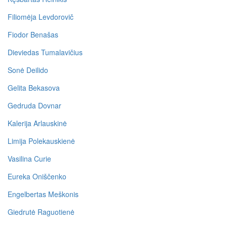
Filiomėja Levdorovič
Fiodor Benašas
Dieviedas Tumalavičius
Sonė Deilido
Gelita Bekasova
Gedruda Dovnar
Kalerija Arlauskinė
Limija Polekauskienė
Vasilina Curie
Eureka Oniščenko
Engelbertas Meškonis
Giedrutė Raguotienė