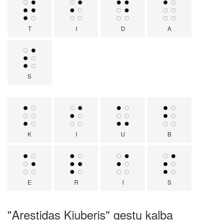
T
I
D
A
S
K
I
U
B
E
R
I
S
"Arestidas Kiuberis" gestų kalba