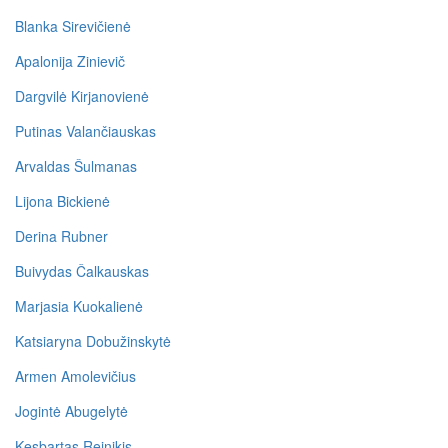
Blanka Sirevičienė
Apalonija Zinievič
Dargvilė Kirjanovienė
Putinas Valančiauskas
Arvaldas Šulmanas
Lijona Bickienė
Derina Rubner
Buivydas Čalkauskas
Marjasia Kuokalienė
Katsiaryna Dobužinskytė
Armen Amolevičius
Jogintė Abugelytė
Kęsbartas Reinikis