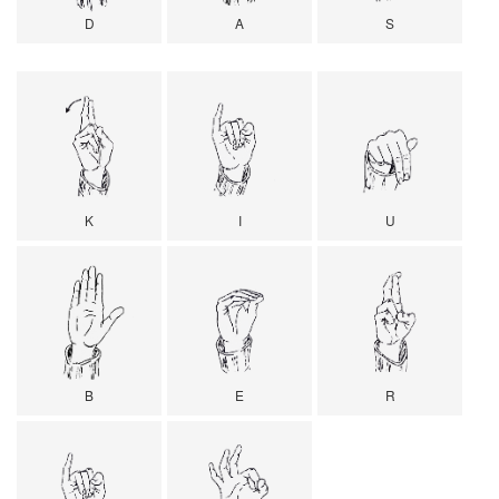
D
A
S
K
I
U
B
E
R