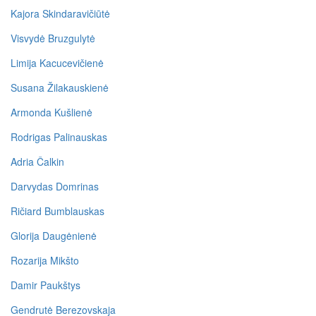
Kajora Skindaravičiūtė
Visvydė Bruzgulytė
Limija Kacucevičienė
Susana Žilakauskienė
Armonda Kušlienė
Rodrigas Palinauskas
Adria Čalkin
Darvydas Domrinas
Ričiard Bumblauskas
Glorija Daugėnienė
Rozarija Mikšto
Damir Paukštys
Gendrutė Berezovskaja