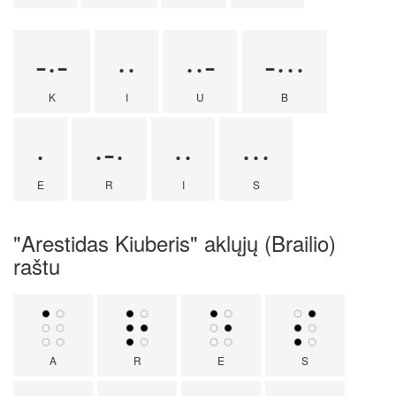
-·-
··
··-
-···
K
I
U
B
·
·-·
··
···
E
R
I
S
"Arestidas Kiuberis" aklųjų (Brailio)
raštu
A
R
E
S