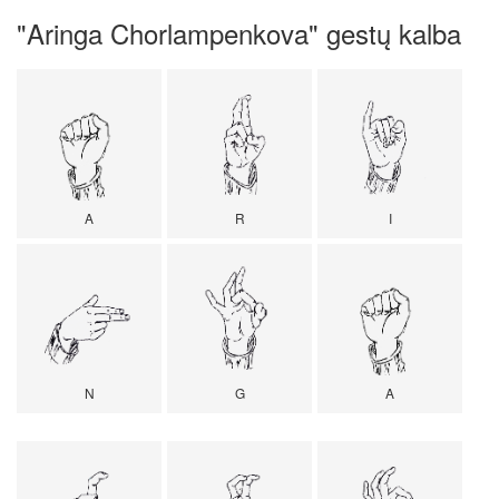
"Aringa Chorlampenkova" gestų kalba
A
R
I
N
G
A