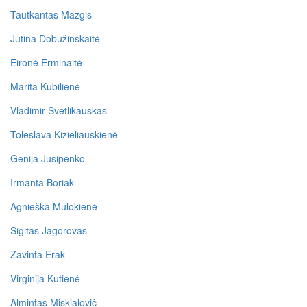
Tautkantas Mazgis
Jutina Dobužinskaitė
Eironė Erminaitė
Marita Kubilienė
Vladimir Svetlikauskas
Toleslava Kizieliauskienė
Genija Jusipenko
Irmanta Boriak
Agnieška Mulokienė
Sigitas Jagorovas
Zavinta Erak
Virginija Kutienė
Almintas Miskialovič