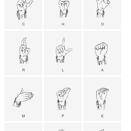
C
H
O
R
L
A
M
P
E