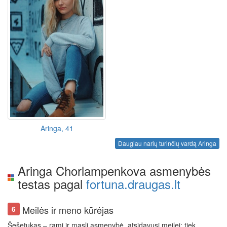
Aringa, 41
Daugiau narių turinčių vardą Aringa
Aringa Chorlampenkova asmenybės
testas pagal
fortuna.draugas.lt
Meilės ir meno kūrėjas
6
Šešetukas – rami ir mąsli asmenybė, atsidavusi meilei: tiek