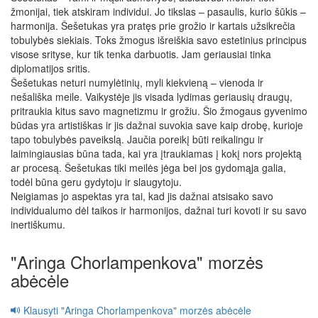
žmonijai, tiek atskiram individui. Jo tikslas – pasaulis, kurio šūkis –
harmonija. Šešetukas yra pratęs prie grožio ir kartais užsikrečia
tobulybės siekiais. Toks žmogus išreiškia savo estetinius principus
visose srityse, kur tik tenka darbuotis. Jam geriausiai tinka
diplomatijos sritis.
Šešetukas neturi numylėtinių, myli kiekvieną – vienoda ir
nešališka meile. Vaikystėje jis visada lydimas geriausių draugų,
pritraukia kitus savo magnetizmu ir grožiu. Šio žmogaus gyvenimo
būdas yra artistiškas ir jis dažnai suvokia save kaip drobę, kurioje
tapo tobulybės paveikslą. Jaučia poreikį būti reikalingu ir
laimingiausias būna tada, kai yra įtraukiamas į kokį nors projektą
ar procesą. Šešetukas tiki meilės jėga bei jos gydomąja galia,
todėl būna geru gydytoju ir slaugytoju.
Neigiamas jo aspektas yra tai, kad jis dažnai atsisako savo
individualumo dėl taikos ir harmonijos, dažnai turi kovoti ir su savo
inertiškumu.
"Aringa Chorlampenkova" morzės
abėcėle
Klausyti "Aringa Chorlampenkova" morzės abėcėle