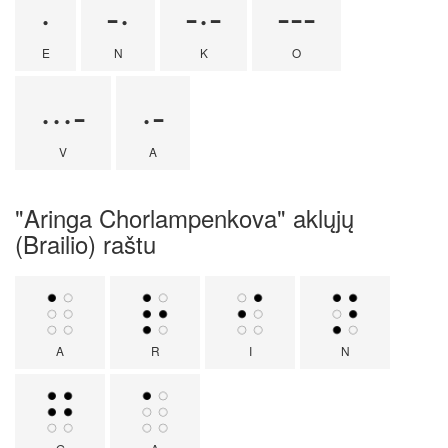
·
-·
-·-
---
E
N
K
O
···-
·-
V
A
"Aringa Chorlampenkova" aklųjų
(Brailio) raštu
A
R
I
N