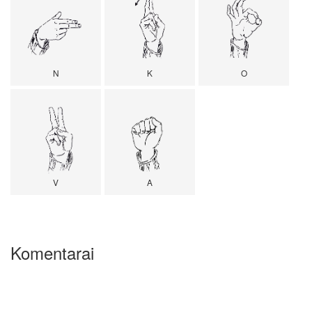
N
K
O
V
A
Komentarai