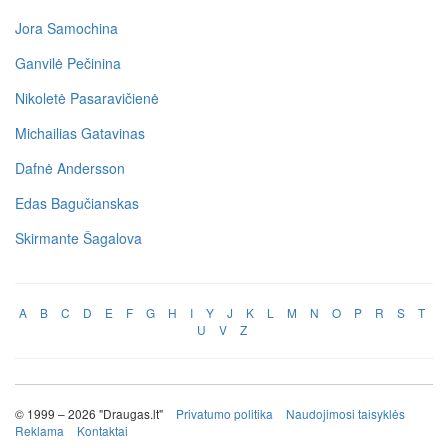
Jora Samochina
Ganvilė Pečinina
Nikoletė Pasaravičienė
Michailias Gatavinas
Dafnė Andersson
Edas Bagučianskas
Skirmante Šagalova
A
B
C
D
E
F
G
H
I
Y
J
K
L
M
N
O
P
R
S
T
U
V
Z
© 1999 – 2026 "Draugas.lt"
Privatumo politika
Naudojimosi taisyklės
Reklama
Kontaktai