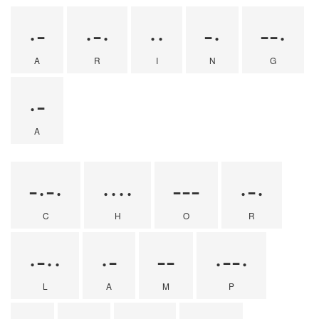
·-
·-·
··
-·
--·
A
R
I
N
G
·-
A
-·-·
····
---
·-·
C
H
O
R
·-··
·-
--
·--·
L
A
M
P