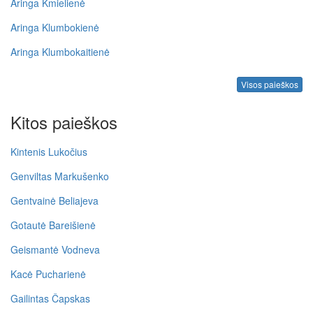
Aringa Kmielienė
Aringa Klumbokienė
Aringa Klumbokaitienė
Visos paieškos
Kitos paieškos
Kintenis Lukočius
Genviltas Markušenko
Gentvainė Beliajeva
Gotautė Bareišienė
Geismantė Vodneva
Kacė Pucharienė
Gailintas Čapskas