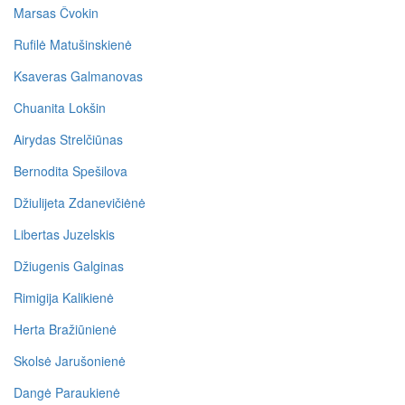
Marsas Čvokin
Rufilė Matušinskienė
Ksaveras Galmanovas
Chuanita Lokšin
Airydas Strelčiūnas
Bernodita Spešilova
Džiulijeta Zdanevičiėnė
Libertas Juzelskis
Džiugenis Galginas
Rimigija Kalikienė
Herta Bražiūnienė
Skolsė Jarušonienė
Dangė Paraukienė