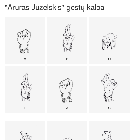
"Arūras Juzelskis" gestų kalba
A
R
U
R
A
S