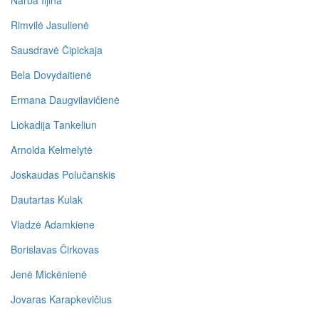
Narba Iljina
Rimvilė Jasulienė
Sausdravė Čipickaja
Bela Dovydaitienė
Ermana Daugvilavičienė
Liokadija Tankeliun
Arnolda Kelmelytė
Joskaudas Polučanskis
Dautartas Kulak
Vladzė Adamkiene
Borislavas Čirkovas
Jenė Mickėnienė
Jovaras Karapkevičius