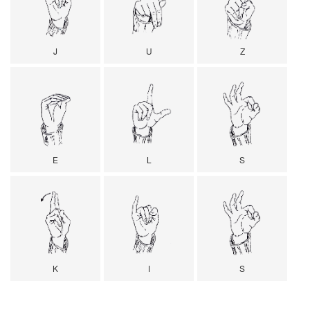
J
U
Z
E
L
S
K
I
S