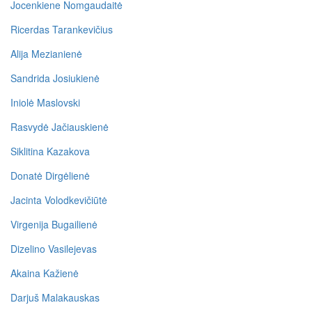
Jocenkiene Nomgaudaitė
Ricerdas Tarankevičius
Alija Mezianienė
Sandrida Josiukienė
Iniolė Maslovski
Rasvydė Jačiauskienė
Siklitina Kazakova
Donatė Dirgėlienė
Jacinta Volodkevičiūtė
Virgenija Bugailienė
Dizelino Vasilejevas
Akaina Kažienė
Darjuš Malakauskas