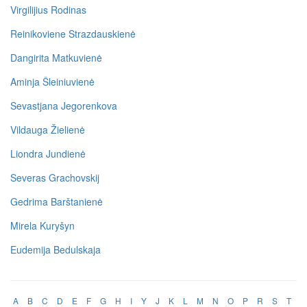
Virgilijius Rodinas
Reinikoviene Strazdauskienė
Dangirita Matkuvienė
Aminja Šleiniuvienė
Sevastjana Jegorenkova
Vildauga Žielienė
Liondra Jundienė
Severas Grachovskij
Gedrima Barštanienė
Mirela Kuryšyn
Eudemija Bedulskaja
A
B
C
D
E
F
G
H
I
Y
J
K
L
M
N
O
P
R
S
T