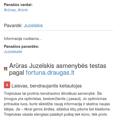
Panašūs vardai:
Arūnas
,
Arūnė
Pavardė:
Juzelskis
Informacija ruošiama...
Panašios pavardės:
Juzelskaitė
Arūras Juzelskis asmenybės testas
pagal
fortuna.draugas.lt
Laisvas, bendraujantis keliautojas
3
Trejetukas tai protinio bendravimo ištroškusi asmenybė. Šis
žmogus yra optimistas, besiveržiantis į pasaulį. Jo optimizmas
pritraukia tuos, kurie skleidžia naują informaciją ir skatina naujas
idėjas. Jis – tikrai geros širdies, atlaidus kitų ydoms bei klaidoms.
Trejetukas visada stengiasi palaikyti puikią tiek kūno, tiek proto