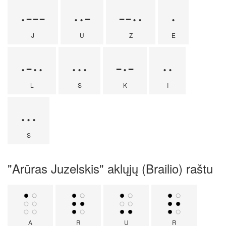
·---
··-
--··
·
J
U
Z
E
·-··
···
-·-
··
L
S
K
I
···
S
"Arūras Juzelskis" aklųjų (Brailio) raštu
A
R
U
R