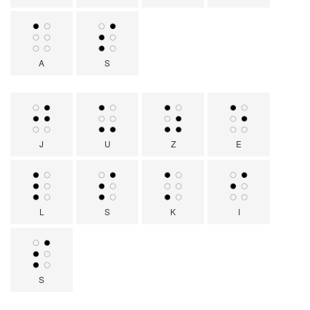
A
S
J
U
Z
E
L
S
K
I
S