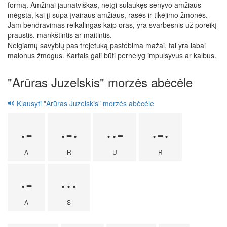
formą. Amžinai jaunatviškas, netgi sulaukęs senyvo amžiaus
mėgsta, kai jį supa įvairaus amžiaus, rasės ir tikėjimo žmonės.
Jam bendravimas reikalingas kaip oras, yra svarbesnis už poreikį
praustis, mankštintis ar maitintis.
Neigiamų savybių pas trejetuką pastebima mažai, tai yra labai
malonus žmogus. Kartais gali būti pernelyg impulsyvus ar kalbus.
"Arūras Juzelskis" morzės abėcėle
Klausyti "Arūras Juzelskis" morzės abėcėle
·-
·-·
··-
·-·
A
R
U
R
·-
···
A
S