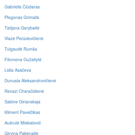
Gabrielis Čiūdaras
Plegonas Grimalis
Tatijana Gerybaitė
Vlazė Peciulevičienė
Tulgaudė Rumša
Filomena Gužaitytė
Lidia Asačeva
Dunusia Aleksandrovičienė
Revazi Charačidienė
Sabine Girianskaja
Kliment Pavelčikas
Aušrutė Miskialovič
Girvina Pakėnaitė