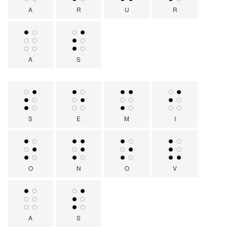
A
R
U
R
A
S
S
E
M
I
O
N
O
V
A
S