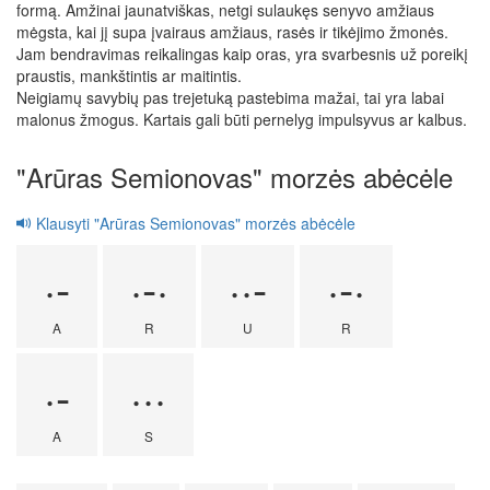
formą. Amžinai jaunatviškas, netgi sulaukęs senyvo amžiaus
mėgsta, kai jį supa įvairaus amžiaus, rasės ir tikėjimo žmonės.
Jam bendravimas reikalingas kaip oras, yra svarbesnis už poreikį
praustis, mankštintis ar maitintis.
Neigiamų savybių pas trejetuką pastebima mažai, tai yra labai
malonus žmogus. Kartais gali būti pernelyg impulsyvus ar kalbus.
"Arūras Semionovas" morzės abėcėle
Klausyti "Arūras Semionovas" morzės abėcėle
·-
·-·
··-
·-·
A
R
U
R
·-
···
A
S