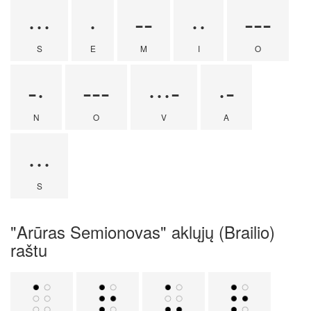
···
·
--
··
---
S
E
M
I
O
-·
---
···-
·-
N
O
V
A
···
S
"Arūras Semionovas" aklųjų (Brailio)
raštu