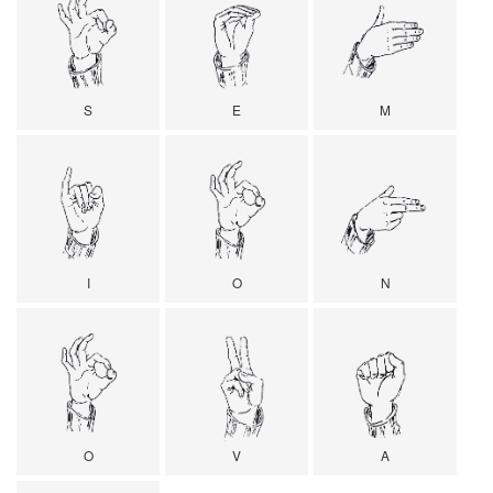
S
E
M
I
O
N
O
V
A