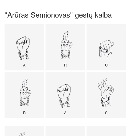
"Arūras Semionovas" gestų kalba
A
R
U
R
A
S