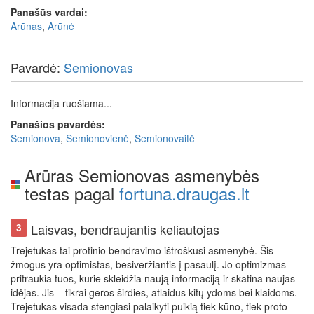
Panašūs vardai:
Arūnas
,
Arūnė
Pavardė:
Semionovas
Informacija ruošiama...
Panašios pavardės:
Semionova
,
Semionovienė
,
Semionovaitė
Arūras Semionovas asmenybės
testas pagal
fortuna.draugas.lt
Laisvas, bendraujantis keliautojas
3
Trejetukas tai protinio bendravimo ištroškusi asmenybė. Šis
žmogus yra optimistas, besiveržiantis į pasaulį. Jo optimizmas
pritraukia tuos, kurie skleidžia naują informaciją ir skatina naujas
idėjas. Jis – tikrai geros širdies, atlaidus kitų ydoms bei klaidoms.
Trejetukas visada stengiasi palaikyti puikią tiek kūno, tiek proto