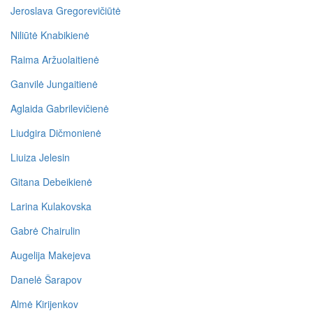
Jeroslava Gregorevičiūtė
Niliūtė Knabikienė
Raima Aržuolaitienė
Ganvilė Jungaitienė
Aglaida Gabrilevičienė
Liudgira Dičmonienė
Liuiza Jelesin
Gitana Debeikienė
Larina Kulakovska
Gabrė Chairulin
Augelija Makejeva
Danelė Šarapov
Almė Kirijenkov