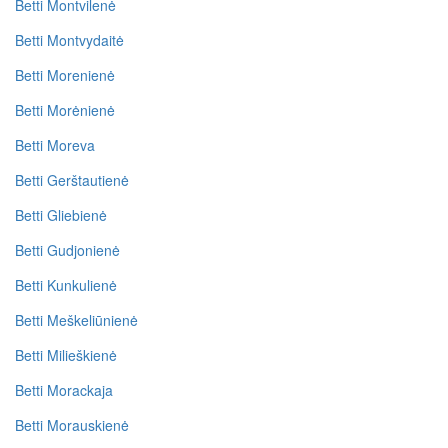
Betti Montvilenė
Betti Montvydaitė
Betti Morenienė
Betti Morėnienė
Betti Moreva
Betti Gerštautienė
Betti Gliebienė
Betti Gudjonienė
Betti Kunkulienė
Betti Meškeliūnienė
Betti Milieškienė
Betti Morackaja
Betti Morauskienė