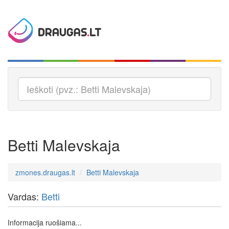
Betti Malevskaja
zmones.draugas.lt
Betti Malevskaja
Vardas:
Betti
Informacija ruošiama...