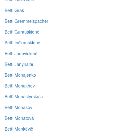
Betti Grak
Betti Gremmelspacher
Betti Gurauskienė
Betti Inčirauskienė
Betti Jadevičienė
Betti Janynaitė
Betti Monajenko
Betti Monakhov
Betti Monastyrskaja
Betti Monašov
Betti Monatova
Betti Monkėvič