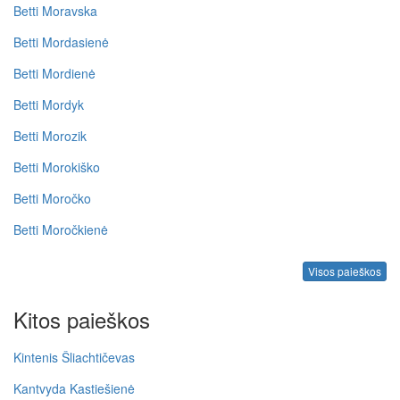
Betti Moravska
Betti Mordasienė
Betti Mordienė
Betti Mordyk
Betti Morozik
Betti Morokiško
Betti Moročko
Betti Moročkienė
Visos paieškos
Kitos paieškos
Kintenis Šliachtičevas
Kantvyda Kastiešienė