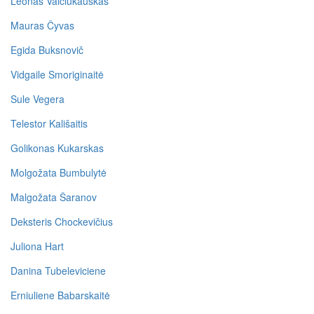
Leonas Vaičiukauskas
Mauras Čyvas
Egida Buksnovič
Vidgaile Smoriginaitė
Sule Vegera
Telestor Kališaitis
Golikonas Kukarskas
Molgožata Bumbulytė
Malgožata Šaranov
Deksteris Chockevičius
Juliona Hart
Danina Tubeleviciene
Erniuliene Babarskaitė