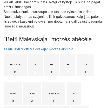
kuriais labiausiai domisi pats. Netgi vaikystėje jis būna ne pagal
amžių išmintingas.
Septintukui sunku susikaupti ties tuo, kas vyksta čia ir dabar.
Nuolat statydamas svajonių pilis ir galvodamas, kaip į jas patekti,
jis suvokia kasdieninio gyvenimo ribotumą ir gali pajusti pagundą
jame ilgai neužsibūti.
"Betti Malevskaja" morzės abėcėle
Klausyti "Betti Malevskaja" morzės abėcėle
-···
·
-
-
··
B
E
T
T
I
--
·-
·-··
·
M
A
L
E