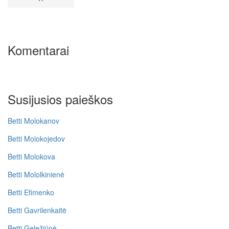
Komentarai
Susijusios paieškos
Betti Molokanov
Betti Molokojedov
Betti Molokova
Betti Mololkinienė
Betti Efimenko
Betti Gavrilenkaitė
Betti Geležiūnė