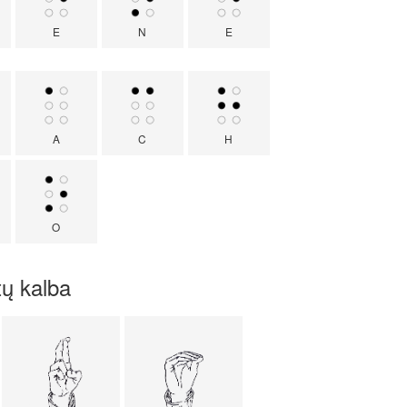
E
N
E
A
C
H
O
ų kalba