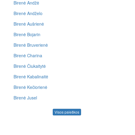
Birenė Andžė
Birenė Andželo
Birenė Aušrienė
Birenė Bojarin
Birenė Bruverienė
Birenė Charina
Birenė Čiukaitytė
Birenė Kabalinaitė
Birenė Kečiorienė
Birenė Jusel
Visos paieškos