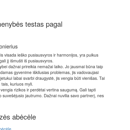
enybės testas pagal
onierius
s visada ieško pusiausvyros ir harmonijos, yra puikus
gali jį išmušti iš pusiausvyros.
ybei dažnai prireikia nemažai laiko. Jo jausmai būna taip
pręsdamas gyvenime iškilusias problemas, jis vadovaujasi
etukui labai svarbi draugystė, jis vengia būti vienišas. Tai
 tais, kuriuos myli.
engia rizikos ir perdėtai vertina saugumą. Gali tapti
vo suvešėjusio jautrumo. Dažnai nuvilia savo partnerį, nes
zės abėcėle
bėcėle