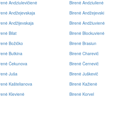
renė Andziulevičienė
Birenė Andziulienė
renė Andžejevskaja
Birenė Andžejevski
renė Andžijevskaja
Birenė Andžiuvienė
renė Bilat
Birenė Blockuvienė
renė Božičko
Birenė Brasiun
renė Butkina
Birenė Charevič
renė Čekunova
Birenė Černevič
renė Juša
Birenė Juškevič
renė Kaštelianova
Birenė Kažienė
renė Klevienė
Birenė Korvel