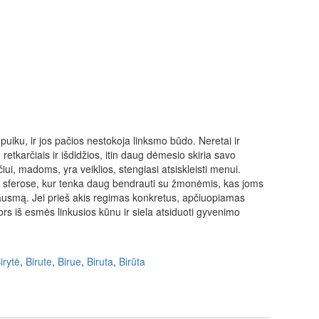
uiku, ir jos pačios nestokoja linksmo būdo. Neretai ir
, retkarčiais ir išdidžios, itin daug dėmesio skiria savo
ečiui, madoms, yra veiklios, stengiasi atsiskleisti menui.
e sferose, kur tenka daug bendrauti su žmonėmis, kas joms
 jausmą. Jei prieš akis regimas konkretus, apčiuopiamas
s iš esmės linkusios kūnu ir siela atsiduoti gyvenimo
irytė
,
Birute
,
Birue
,
Biruta
,
Birūta