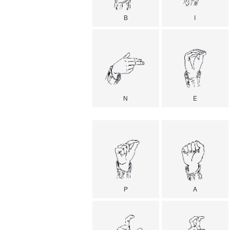
B
I
N
E
P
A