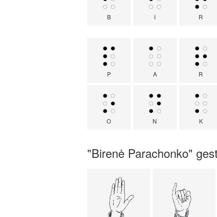
B
I
R
P
A
R
O
N
K
"Birenė Parachonko" gest