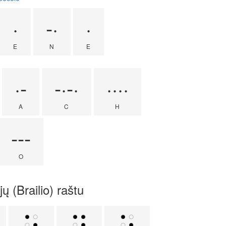
·
-·
·
E
N
E
·-
-·-·
····
A
C
H
---
O
ų (Brailio) raštu