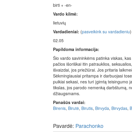
birti + -en-
Vardo kilmė:
lietuvių
Vardadieniai:
(
pasveikink su vardadieniu
)
02.05
Papildoma informacija:
Šio vardo savininkėms patinka viskas, kas p
pačios išoriškai itin patrauklios, seksualios
išvaizdai, jos priežiūrai. Jos pritaria laikm
Sėkmingiausiai pritampa ir darbuojasi tos
puikiai sekasi, nes turi įgimtą teisingumo
tikslas, jos parodo nemenką darbštumą, nor
džiaugsmams.
Panašūs vardai:
Birenis
,
Birutė
,
Birutis
,
Birvyda
,
Birvydas
,
B
Pavardė:
Parachonko