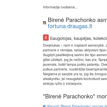
Informacija ruošiama...
Birenė Parachonko asm
fortuna.draugas.lt
Saugotojas, kaupėjas, kolekci
2
Dvejetukas – rami ir mąstanti asmenybė. Ji
partneris ir rėmėjas, tačiau aktyvesni tipai 
Išugdyti pasitikėjimą savimi šio tipo asmen
giliai užslėpti, jog jis nežino, kas yra. S
jausmais, todėl tampa puikiu patarėju. Dvej
puikus partneris, nuoširdžiai besirūpinantis
Neigiama jo savybė yra ta, jog šis žmogus v
atsiskyrėliu, jei nesugebės kontroliuoti sa
stokoja ryžto ir iniciatyvos.
"Birenė Parachonko" mor
Klausyti "Birenė Parachonko" morzės a