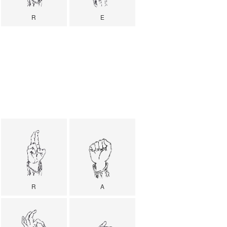
R
E
R
A