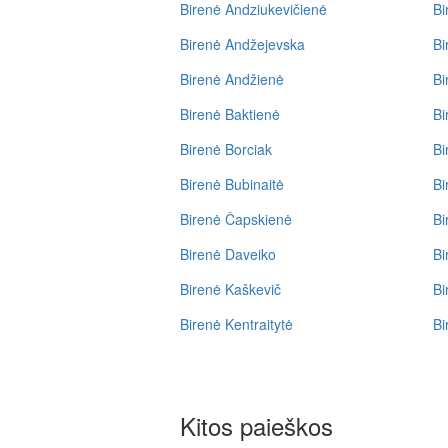
Birenė Andziukevičienė
Bi
Birenė Andžejevska
Bi
Birenė Andžienė
Bi
Birenė Baktienė
Bi
Birenė Borciak
Bi
Birenė Bubinaitė
Bi
Birenė Čapskienė
Bi
Birenė Daveiko
Bi
Birenė Kaškevič
Bi
Birenė Kentraitytė
Bi
Kitos paieškos