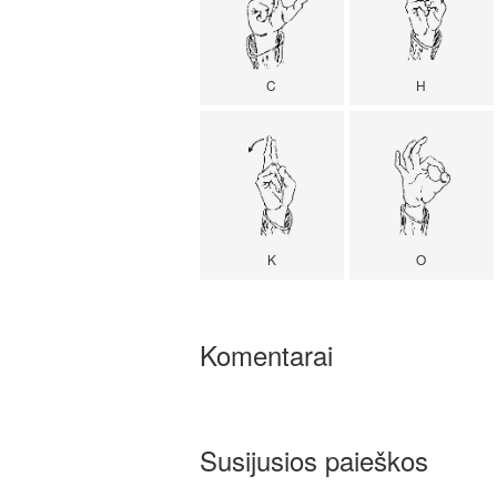
C
H
K
O
Komentarai
Susijusios paieškos