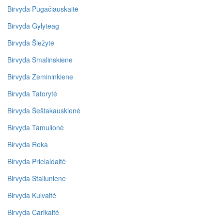
Birvyda Pugačiauskaitė
Birvyda Gylyteag
Birvyda Šležytė
Birvyda Smalinskiene
Birvyda Zemininkiene
Birvyda Tatorytė
Birvyda Šeštakauskienė
Birvyda Tamulionė
Birvyda Reka
Birvyda Prielaidaitė
Birvyda Staliuniene
Birvyda Kulvaitė
Birvyda Carikaitė