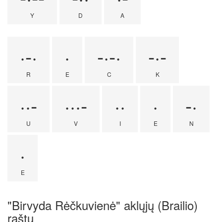
Y
D
A
·-·
·
-·-·
-·-
R
E
C
K
··-
···-
··
·
-·
U
V
I
E
N
·
E
"Birvyda Rėčkuvienė" aklųjų (Brailio)
raštu