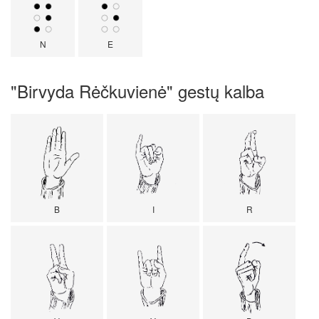
N
E
"Birvyda Rėčkuvienė" gestų kalba
B
I
R