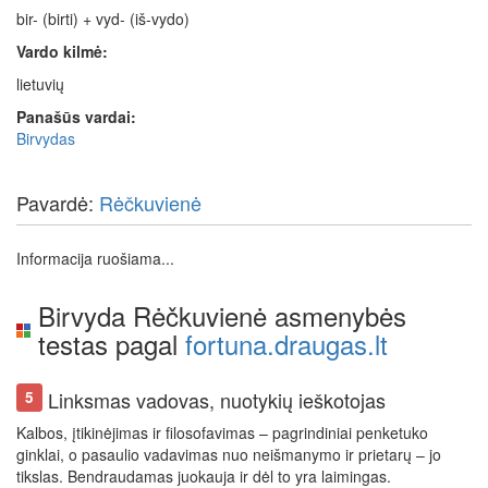
bir- (birti) + vyd- (iš-vydo)
Vardo kilmė:
lietuvių
Panašūs vardai:
Birvydas
Pavardė:
Rėčkuvienė
Informacija ruošiama...
Birvyda Rėčkuvienė asmenybės
testas pagal
fortuna.draugas.lt
Linksmas vadovas, nuotykių ieškotojas
5
Kalbos, įtikinėjimas ir filosofavimas – pagrindiniai penketuko
ginklai, o pasaulio vadavimas nuo neišmanymo ir prietarų – jo
tikslas. Bendraudamas juokauja ir dėl to yra laimingas.