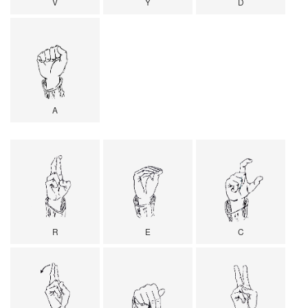
V
Y
D
A
R
E
C