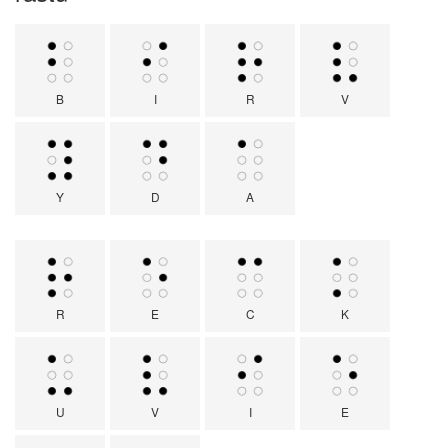
B
I
R
V
Y
D
A
R
E
C
K
U
V
I
E