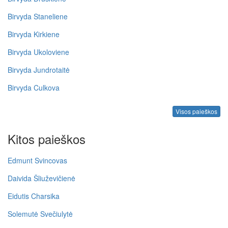
Birvyda Staneliene
Birvyda Kirkiene
Birvyda Ukoloviene
Birvyda Jundrotaitė
Birvyda Culkova
Visos paieškos
Kitos paieškos
Edmunt Svincovas
Daivida Šliuževičienė
Eidutis Charsika
Solemutė Svečiulytė