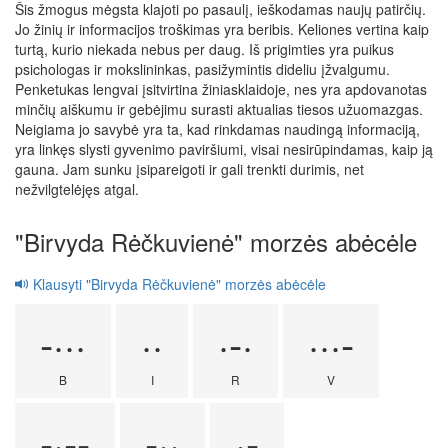
Šis žmogus mėgsta klajoti po pasaulį, ieškodamas naujų patirčių.
Jo žinių ir informacijos troškimas yra beribis. Keliones vertina kaip
turtą, kurio niekada nebus per daug. Iš prigimties yra puikus
psichologas ir mokslininkas, pasižymintis dideliu įžvalgumu.
Penketukas lengvai įsitvirtina žiniasklaidoje, nes yra apdovanotas
minčių aiškumu ir gebėjimu surasti aktualias tiesos užuomazgas.
Neigiama jo savybė yra ta, kad rinkdamas naudingą informaciją,
yra linkęs slysti gyvenimo paviršiumi, visai nesirūpindamas, kaip ją
gauna. Jam sunku įsipareigoti ir gali trenkti durimis, net
nežvilgtelėjęs atgal.
"Birvyda Rėčkuvienė" morzės abėcėle
Klausyti "Birvyda Rėčkuvienė" morzės abėcėle
-···
··
·-·
···-
B
I
R
V
-·--
-··
·-