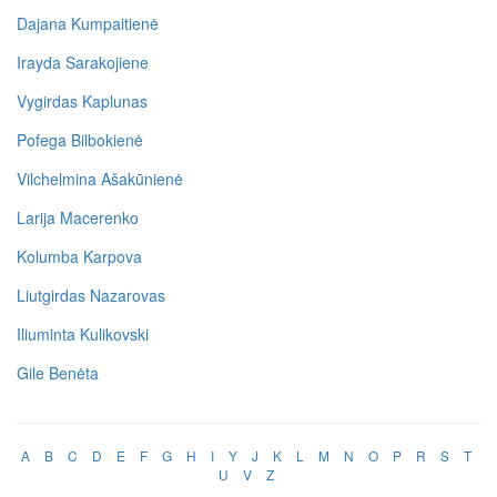
Dajana Kumpaitienė
Irayda Sarakojiene
Vygirdas Kaplunas
Pofega Bilbokienė
Vilchelmina Ašakūnienė
Larija Macerenko
Kolumba Karpova
Liutgirdas Nazarovas
Iliuminta Kulikovski
Gile Benėta
A
B
C
D
E
F
G
H
I
Y
J
K
L
M
N
O
P
R
S
T
U
V
Z