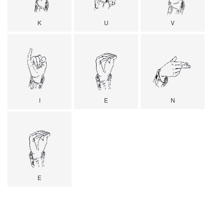
K
U
V
I
E
N
E