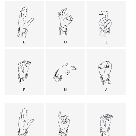
B
O
Z
E
N
A