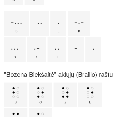
-···
··
·
-·-
B
I
E
K
···
·-
··
-
·
S
A
I
T
E
"Bozena Biekšaitė" aklųjų (Brailio) raštu
B
O
Z
E