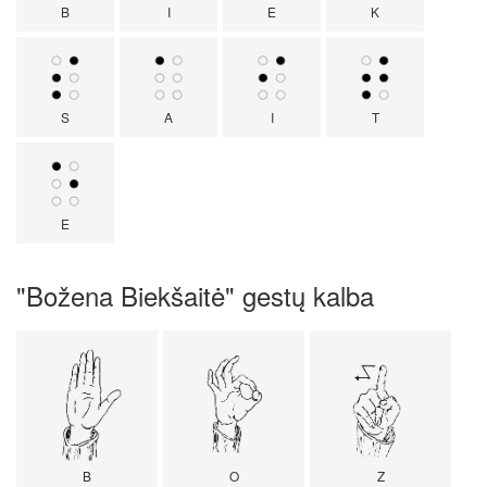
B
I
E
K
S
A
I
T
E
"Božena Biekšaitė" gestų kalba
B
O
Z