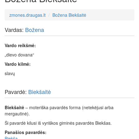
zmones.draugas.lt
Božena Biekšaitė
Vardas:
Božena
Vardo reikšmė:
„dievo dovana“
Vardo kilmė:
slavų
Pavardė:
Biekšaitė
Biekšaitė
– moteriška pavardės forma (netekėjusi arba
mergautinė).
Ši pavardė kilusi iš vyriškos giminės pavardės Biekšas.
Panašios pavardės:
Biekša