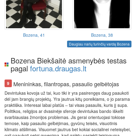
Bozena, 41
Bozena, 38
Daugiau narių turinčių vardą Bozena
Bozena Biekšaitė asmenybės testas
pagal
fortuna.draugas.lt
Menininkas, filantropas, pasaulio gelbėtojas
9
Devintukas kovoja už tai, kuo tiki ir yra pasirengęs daug paaukoti
dėl jam brangių projektų. Yra jautrus kitų poreikiams, o jo parama
praktiška. Interesai labai platūs – tai visas pasaulis, kuris jį supa.
Politikos, religijos ar dvasinėje sferoje devintukas bando iškelti
svarbiausias žmonijos problemas. Jis gerai orientuojasi tokiose
temose, kaip pasaulio gelbėjimas, gyvūnų teisės, visuotinis
klimato atšilimas. Visuomet jautrus bet kokiai socialinei neteisybei,
gali paaukoti netgi gyvenimą, kad galėtų pasiekti teisingumą.