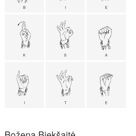
B
I
E
K
S
A
I
T
E
Božena Biekšaitė