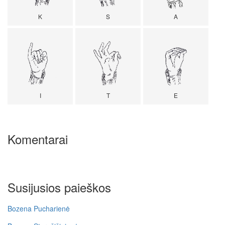
K
S
A
I
T
E
Komentarai
Susijusios paieškos
Bozena Pucharienė