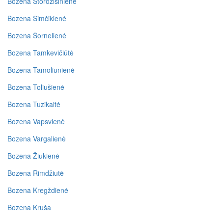
Bozena Storožišinienė
Bozena Šimčikienė
Bozena Šornelienė
Bozena Tamkevičiūtė
Bozena Tamoliūnienė
Bozena Toliušienė
Bozena Tuzikaitė
Bozena Vapsvienė
Bozena Vargalienė
Bozena Žiukienė
Bozena Rimdžiutė
Bozena Kregždienė
Bozena Kruša