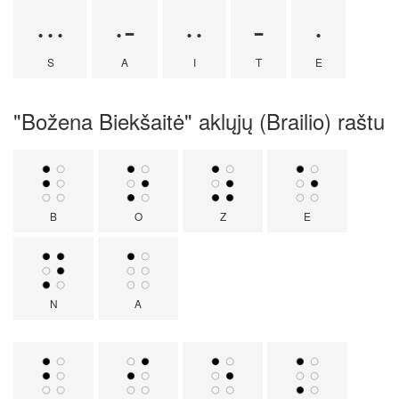
···
·-
··
-
·
S
A
I
T
E
"Božena Biekšaitė" aklųjų (Brailio) raštu
B
O
Z
E
N
A