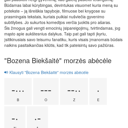
Būdamas labai kūrybingas, devintukas visuomet kuria meną su
potekste – ją išreiškia tapyboje, filmuose bei knygose su
prasmingais tekstais, kuriais puikiai nušviečia gyvenimo
subtilybes. Jo sukurtos komedijos verčia juoktis pro ašaras.
Šis žmogus gali vengti emocinių įsipareigojimų, tvirtindamas, jog
mąsto apie aukštesnius dalykus. Taip pat gali tapti įkyriu,
įsitikinusiais savo teisumu fanatiku, kuris visais įmanomais būdais
naikins pasitaikančias kliūtis, kad tik pateisintų savo pažiūras.
"Bozena Biekšaitė" morzės abėcėle
Klausyti "Bozena Biekšaitė" morzės abėcėle
-···
---
--··
·
B
O
Z
E
-·
·-
N
A