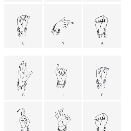
E
N
A
B
I
E