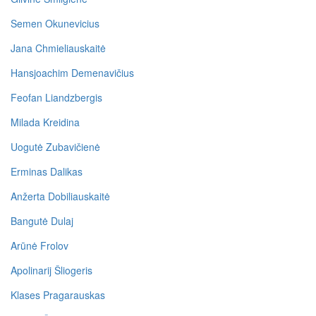
Semen Okunevicius
Jana Chmieliauskaitė
Hansjoachim Demenavičius
Feofan Liandzbergis
Milada Kreidina
Uogutė Zubavičienė
Erminas Dalikas
Anžerta Dobiliauskaitė
Bangutė Dulaj
Arūnė Frolov
Apolinarij Šliogeris
Klases Pragarauskas