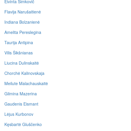
Eivinta Šimkovič
Flavija Narušaitienė
Indiana Bolzanienė
Amelita Pereslegina
Taurija Antipina
Vilis Šikšnianas
Liucina Dulinskaitė
Chorchė Kalinovskaja
Meilute Malachauskaitė
Gilmina Mazerina
Gaudenis Eismant
Lėjus Kurbonov
Kęsbartė Gluščenko