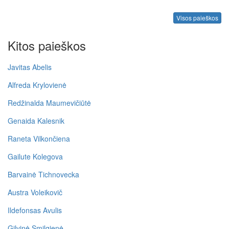
Visos paieškos
Kitos paieškos
Javitas Abelis
Alfreda Krylovienė
Redžinalda Maumevičiūtė
Genaida Kalesnik
Raneta Vilkončiena
Gailute Kolegova
Barvainė Tichnovecka
Austra Voleikovič
Ildefonsas Avulis
Gilvinė Smilgienė