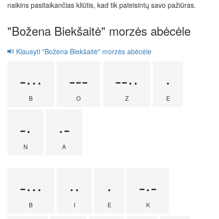
naikins pasitaikančias kliūtis, kad tik pateisintų savo pažiūras.
"Božena Biekšaitė" morzės abėcėle
Klausyti "Božena Biekšaitė" morzės abėcėle
-···
---
--··
·
B
O
Z
E
-·
·-
N
A
-···
··
·
-·-
B
I
E
K