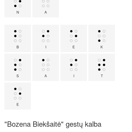
N
A
B
I
E
K
S
A
I
T
E
"Bozena Biekšaitė" gestų kalba