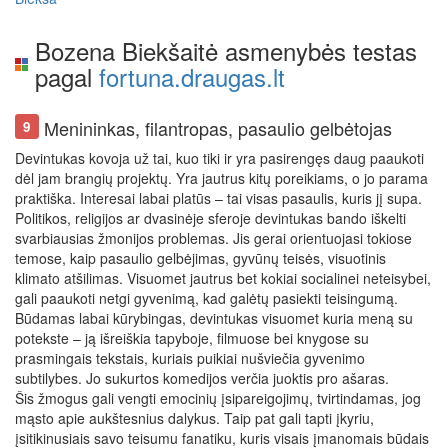
Bozena Biekšaitė asmenybės testas
pagal
fortuna.draugas.lt
Menininkas, filantropas, pasaulio gelbėtojas
9
Devintukas kovoja už tai, kuo tiki ir yra pasirengęs daug paaukoti
dėl jam brangių projektų. Yra jautrus kitų poreikiams, o jo parama
praktiška. Interesai labai platūs – tai visas pasaulis, kuris jį supa.
Politikos, religijos ar dvasinėje sferoje devintukas bando iškelti
svarbiausias žmonijos problemas. Jis gerai orientuojasi tokiose
temose, kaip pasaulio gelbėjimas, gyvūnų teisės, visuotinis
klimato atšilimas. Visuomet jautrus bet kokiai socialinei neteisybei,
gali paaukoti netgi gyvenimą, kad galėtų pasiekti teisingumą.
Būdamas labai kūrybingas, devintukas visuomet kuria meną su
potekste – ją išreiškia tapyboje, filmuose bei knygose su
prasmingais tekstais, kuriais puikiai nušviečia gyvenimo
subtilybes. Jo sukurtos komedijos verčia juoktis pro ašaras.
Šis žmogus gali vengti emocinių įsipareigojimų, tvirtindamas, jog
mąsto apie aukštesnius dalykus. Taip pat gali tapti įkyriu,
įsitikinusiais savo teisumu fanatiku, kuris visais įmanomais būdais