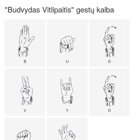
"Budvydas Vitlipaitis" gestų kalba
B
U
D
V
Y
D