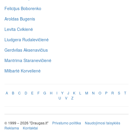
Felicijus Boborenko
Aroldas Bugenis
Levita Cvikienė
Liudgera Rudalevičienė
Gerdvilas Aksenavičius
Mantrima Staranevičienė
Milbartė Korvelienė
A
B
C
D
E
F
G
H
I
Y
J
K
L
M
N
O
P
R
S
T
U
V
Z
© 1999 – 2026 "Draugas.lt"
Privatumo politika
Naudojimosi taisyklės
Reklama
Kontaktai