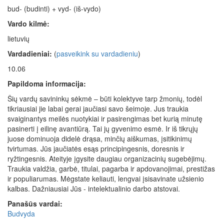
bud- (budinti) + vyd- (iš-vydo)
Vardo kilmė:
lietuvių
Vardadieniai:
(
pasveikink su vardadieniu
)
10.06
Papildoma informacija:
Šių vardų savininkų sėkmė – būti kolektyve tarp žmonių, todėl
tikriausiai jie labai gerai jaučiasi savo šeimoje. Jus traukia
svaiginantys meilės nuotykiai ir pasirengimas bet kurią minutę
pasinerti į eilinę avantiūrą. Tai jų gyvenimo esmė. Ir iš tikrųjų
juose dominuoja didelė drąsa, minčių aiškumas, įsitikinimų
tvirtumas. Jūs jaučiatės esąs principingesnis, doresnis ir
ryžtingesnis. Ateityje įgysite daugiau organizacinių sugebėjimų.
Traukia valdžia, garbė, titulai, pagarba ir apdovanojimai, prestižas
ir populiarumas. Mėgstate keliauti, lengvai įsisavinate užsienio
kalbas. Dažniausiai Jūs - intelektualinio darbo atstovai.
Panašūs vardai:
Budvyda