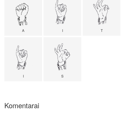
A
I
T
I
S
Komentarai