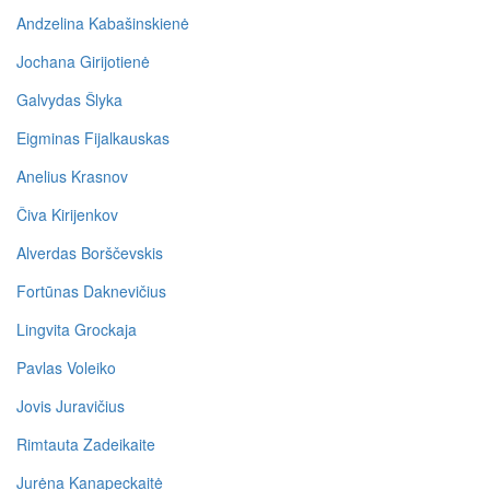
Andzelina Kabašinskienė
Jochana Girijotienė
Galvydas Šlyka
Eigminas Fijalkauskas
Anelius Krasnov
Čiva Kirijenkov
Alverdas Borščevskis
Fortūnas Daknevičius
Lingvita Grockaja
Pavlas Voleiko
Jovis Juravičius
Rimtauta Zadeikaite
Jurėna Kanapeckaitė