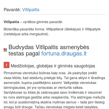
Pavardė:
Vitlipaitis
Vitlipaitis
– vyriškos giminės pavardė.
Moteriška pavardės forma: Vitlipaitienė (ištekėjusi) ir Vitlipaitytė
(netekėjusi arba mergautinė).
Budvydas Vitlipaitis asmenybės
testas pagal
fortuna.draugas.lt
Medžiotojas, globėjas ir giminės saugotojas
1
Pirmavimas vienetukui būtinas kaip oras. Jis pasiryžęs įveikti
visas kliūtis, kad atsidurtų priekyje kitų. Tai gana aktyvi ir išradinga
asmenybė, kupina pasitikėjimo savimi. Vaikystėje vienetukas
laimingiausias, jei yra vyriausias ar vienturtis vaikas.
Santykiuose su kitais jis vadovaujasi savo troškimais ir visuomet
ko nors aistringai geidžia arba neapkenčia. Yra aistringas meilužis
tol, kol jo susidomėjimą skatina mylimas asmuo – tada jam tiesiog
smagu būti drauge. Tačiau vienetukas mėgsta keisti taisykles,