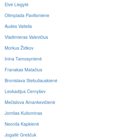
Elvė Liegytė
Olimpiada Pavilioniene
Audes Vaitelis
Vladimieras Valevičius
Morkus Židkov
Inina Tamosynienė
Franakas Matačius
Bronislava Stebuliauskienė
Leokadijus Černyšev
Mečislova Amankevičienė
Jomilas Kuliominas
Neonila Kapkienė
Jogailė Greščuk