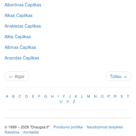
Albertinas Čaplikas
Alkas Čaplikas
Anakletas Čaplikas
Alkis Čaplikas
Albinas Čaplikas
Anandas Čaplikas
←
Atgal
Toliau
→
A
B
C
D
E
F
G
H
I
Y
J
K
L
M
N
O
P
R
S
T
U
V
Z
© 1999 – 2026 "Draugas.lt"
Privatumo politika
Naudojimosi taisyklės
Reklama
Kontaktai