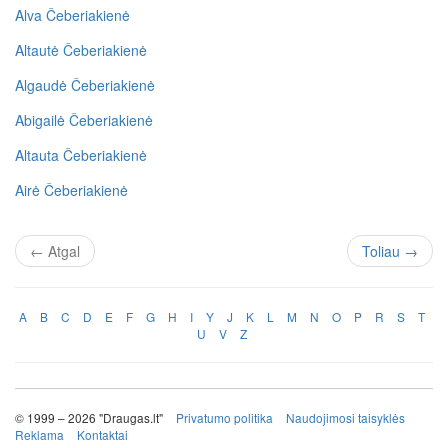
Alva Čeberiakienė
Altautė Čeberiakienė
Algaudė Čeberiakienė
Abigailė Čeberiakienė
Altauta Čeberiakienė
Airė Čeberiakienė
←
Atgal
Toliau
→
A
B
C
D
E
F
G
H
I
Y
J
K
L
M
N
O
P
R
S
T
U
V
Z
© 1999 – 2026 "Draugas.lt"
Privatumo politika
Naudojimosi taisyklės
Reklama
Kontaktai