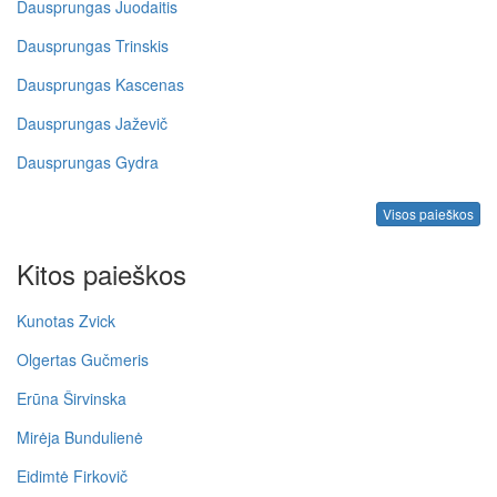
Dausprungas Juodaitis
Dausprungas Trinskis
Dausprungas Kascenas
Dausprungas Jaževič
Dausprungas Gydra
Visos paieškos
Kitos paieškos
Kunotas Zvick
Olgertas Gučmeris
Erūna Širvinska
Mirėja Bundulienė
Eidimtė Firkovič