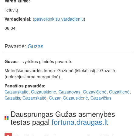
Vardo kilmė:
lietuvių
Vardadieniai:
(
pasveikink su vardadieniu
)
06.04
Pavardė:
Guzas
Guzas
– vyriškos giminės pavardė.
Moteriška pavardės forma: Guzienė (ištekėjusi) ir Guzaitė
(netekėjusi arba mergautinė).
Panašios pavardės:
Guzauskaite
,
Guzauskiene
,
Guzanovas
,
Guzavičienė
,
Guzaitienė
,
Guzaitis
,
Guzanskaitė
,
Guzar
,
Guzauskienė
,
Guzavičius
Dausprungas Gužas asmenybės
testas pagal
fortuna.draugas.lt