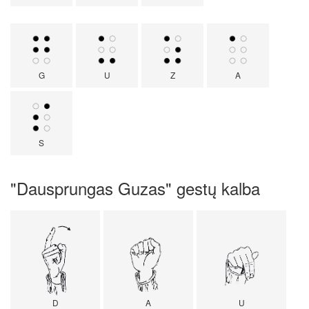
G
U
Z
A
S
"Dausprungas Guzas" gestų kalba
D
A
U