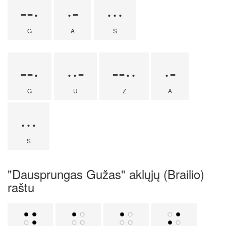
--·
·-
···
G
A
S
--·
··-
--··
·-
G
U
Z
A
···
S
"Dausprungas Gužas" aklųjų (Brailio)
raštu