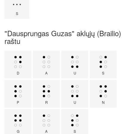
···
S
"Dausprungas Guzas" aklųjų (Brailio)
raštu
D
A
U
S
P
R
U
N
G
A
S