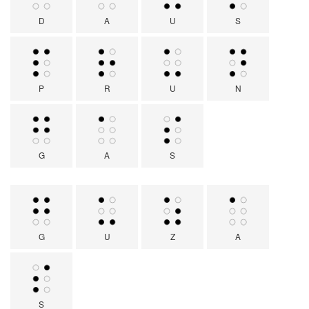
D
A
U
S
P
R
U
N
G
A
S
G
U
Z
A
S