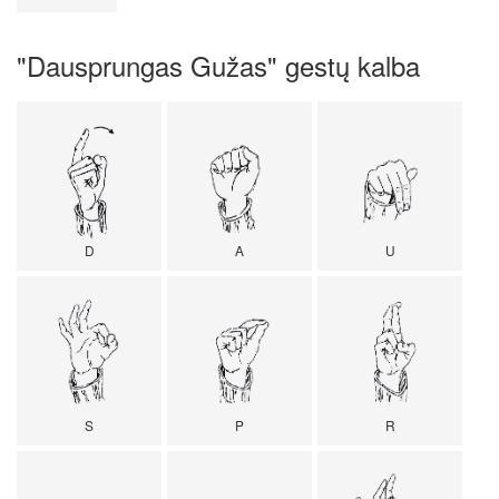
"Dausprungas Gužas" gestų kalba
D
A
U
S
P
R