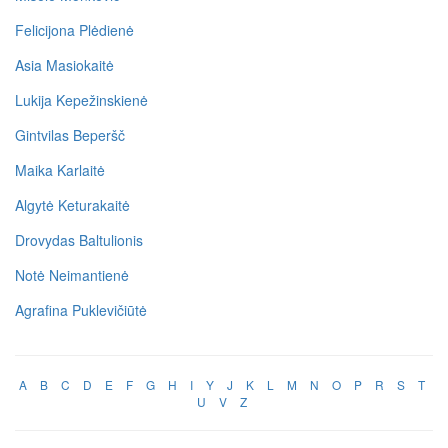
Felicijona Plėdienė
Asia Masiokaitė
Lukija Kepežinskienė
Gintvilas Beperšč
Maika Karlaitė
Algytė Keturakaitė
Drovydas Baltulionis
Notė Neimantienė
Agrafina Puklevičiūtė
A
B
C
D
E
F
G
H
I
Y
J
K
L
M
N
O
P
R
S
T
U
V
Z