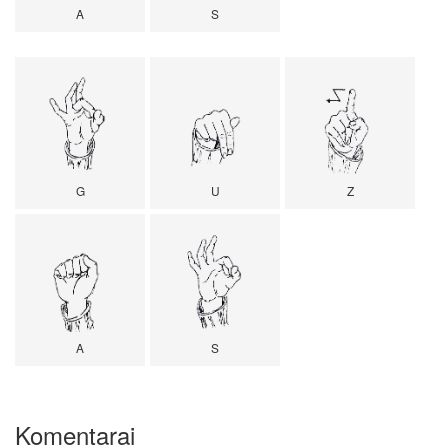
A
S
G
U
Z
A
S
Komentarai