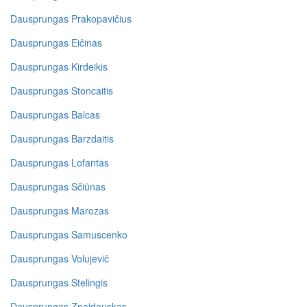
Dausprungas Prakopavičius
Dausprungas Eičinas
Dausprungas Kirdeikis
Dausprungas Stoncaitis
Dausprungas Balcas
Dausprungas Barzdaitis
Dausprungas Lofantas
Dausprungas Sčiūnas
Dausprungas Marozas
Dausprungas Samuscenko
Dausprungas Volujevič
Dausprungas Stelingis
Dausprungas Znaidauskas