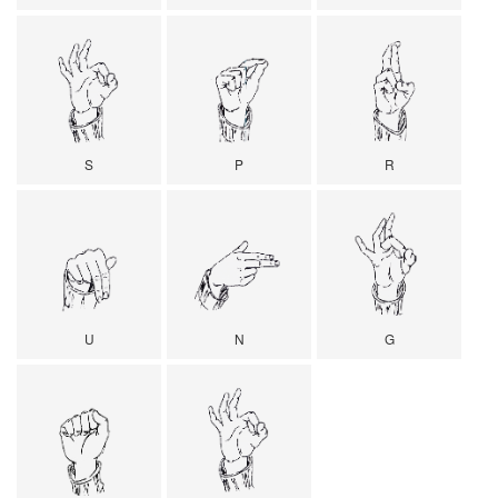
S
P
R
U
N
G