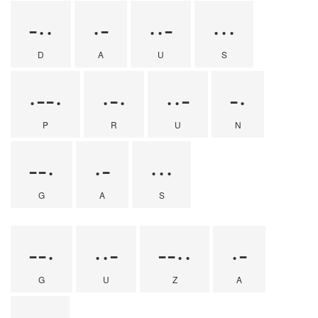
-··
·-
··-
···
D
A
U
S
·--·
·-·
··-
-·
P
R
U
N
--·
·-
···
G
A
S
--·
··-
--··
·-
G
U
Z
A