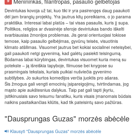
Menininkas, filantropas, pasaulio gelbėtojas
9
Devintukas kovoja už tai, kuo tiki ir yra pasirengęs daug paaukoti
dėl jam brangių projektų. Yra jautrus kitų poreikiams, o jo parama
praktiška. Interesai labai platūs – tai visas pasaulis, kuris jį supa.
Politikos, religijos ar dvasinėje sferoje devintukas bando iškelti
svarbiausias žmonijos problemas. Jis gerai orientuojasi tokiose
temose, kaip pasaulio gelbėjimas, gyvūnų teisės, visuotinis
klimato atšilimas. Visuomet jautrus bet kokiai socialinei neteisybei,
gali paaukoti netgi gyvenimą, kad galėtų pasiekti teisingumą.
Būdamas labai kūrybingas, devintukas visuomet kuria meną su
potekste – ją išreiškia tapyboje, filmuose bei knygose su
prasmingais tekstais, kuriais puikiai nušviečia gyvenimo
subtilybes. Jo sukurtos komedijos verčia juoktis pro ašaras.
Šis žmogus gali vengti emocinių įsipareigojimų, tvirtindamas, jog
mąsto apie aukštesnius dalykus. Taip pat gali tapti įkyriu,
įsitikinusiais savo teisumu fanatiku, kuris visais įmanomais būdais
naikins pasitaikančias kliūtis, kad tik pateisintų savo pažiūras.
"Dausprungas Guzas" morzės abėcėle
Klausyti "Dausprungas Guzas" morzės abėcėle