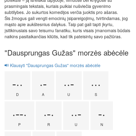
potekste – ją išreiškia tapyboje, filmuose bei knygose su
prasmingais tekstais, kuriais puikiai nušviečia gyvenimo
subtilybes. Jo sukurtos komedijos verčia juoktis pro ašaras.
Šis žmogus gali vengti emocinių įsipareigojimų, tvirtindamas, jog
mąsto apie aukštesnius dalykus. Taip pat gali tapti įkyriu,
įsitikinusiais savo teisumu fanatiku, kuris visais įmanomais būdais
naikins pasitaikančias kliūtis, kad tik pateisintų savo pažiūras.
"Dausprungas Gužas" morzės abėcėle
Klausyti "Dausprungas Gužas" morzės abėcėle
-··
·-
··-
···
D
A
U
S
·--·
·-·
··-
-·
P
R
U
N