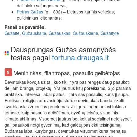
dailininkų sąjungos narys;
Petras
Gužas
(g. 1892) – Lietuvos karinis veikėjas,
pulkininkas leitenantas;
Panašios pavardės:
Gužaitė
,
Gužauskaitė
,
Gužauskas
,
Gužauskienė
,
Gužaitytė
Dausprungas Gužas asmenybės
testas pagal
fortuna.draugas.lt
Menininkas, filantropas, pasaulio gelbėtojas
9
Devintukas kovoja už tai, kuo tiki ir yra pasirengęs daug paaukoti
dėl jam brangių projektų. Yra jautrus kitų poreikiams, o jo parama
praktiška. Interesai labai platūs – tai visas pasaulis, kuris jį supa.
Politikos, religijos ar dvasinėje sferoje devintukas bando iškelti
svarbiausias žmonijos problemas. Jis gerai orientuojasi tokiose
temose, kaip pasaulio gelbėjimas, gyvūnų teisės, visuotinis
klimato atšilimas. Visuomet jautrus bet kokiai socialinei neteisybei,
gali paaukoti netgi gyvenimą, kad galėtų pasiekti teisingumą.
Būdamas labai kūrybingas, devintukas visuomet kuria meną su