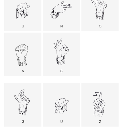
U
N
G
A
S
G
U
Z