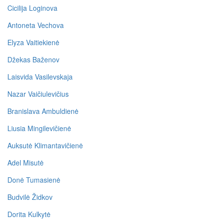
Cicilija Loginova
Antoneta Vechova
Elyza Vaitiekienė
Džekas Baženov
Laisvida Vasilevskaja
Nazar Vaičiulevičius
Branislava Ambuldienė
Liusia Mingilevičienė
Auksutė Klimantavičienė
Adel Misutė
Donė Tumasienė
Budvilė Židkov
Dorita Kulkytė