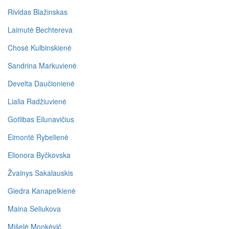
Rividas Blažinskas
Laimutė Bechtereva
Chosė Kulbinskienė
Sandrina Markuvienė
Develta Daučionienė
Lialia Radžiuvienė
Gotlibas Eilunavičius
Eimontė Rybelienė
Elionora Byčkovska
Žvainys Sakalauskis
Giedra Kanapelkienė
Maina Seliukova
Mišelė Monkėvič