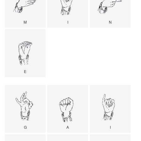
M
I
N
E
G
A
I