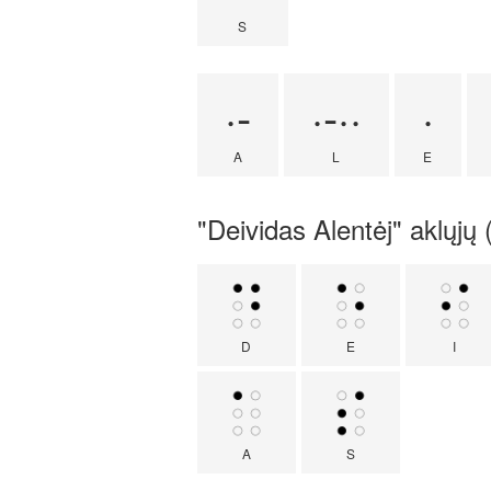
S
·-
·-··
·
A
L
E
"Deividas Alentėj" aklųjų (
D
E
I
A
S