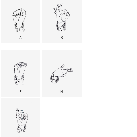
A
S
E
N