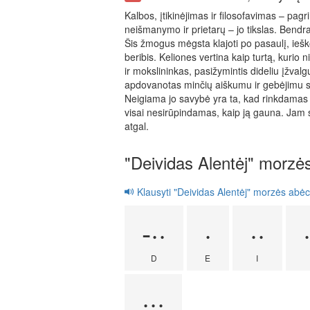
Kalbos, įtikinėjimas ir filosofavimas – pag
neišmanymo ir prietarų – jo tikslas. Bendr
Šis žmogus mėgsta klajoti po pasaulį, iešk
beribis. Keliones vertina kaip turtą, kurio
ir mokslininkas, pasižymintis dideliu įžvalg
apdovanotas minčių aiškumu ir gebėjimu s
Neigiama jo savybė yra ta, kad rinkdamas n
visai nesirūpindamas, kaip ją gauna. Jam sun
atgal.
"Deividas Alentėj" morzė
Klausyti "Deividas Alentėj" morzės abėc
-··
·
··
D
E
I
···