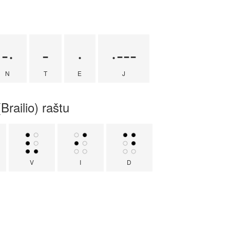
-·
-
·
·---
N
T
E
J
Brailio) raštu
V
I
D