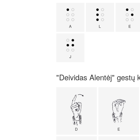
A
L
E
J
"Deividas Alentėj" gestų 
D
E