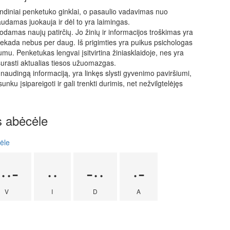
rindiniai penketuko ginklai, o pasaulio vadavimas nuo
audamas juokauja ir dėl to yra laimingas.
odamas naujų patirčių. Jo žinių ir informacijos troškimas yra
 niekada nebus per daug. Iš prigimties yra puikus psichologas
umu. Penketukas lengvai įsitvirtina žiniasklaidoje, nes yra
urasti aktualias tiesos užuomazgas.
audingą informaciją, yra linkęs slysti gyvenimo paviršiumi,
ku įsipareigoti ir gali trenkti durimis, net nežvilgtelėjęs
s abėcėle
ėle
···-
··
-··
·-
V
I
D
A