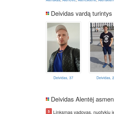
Deividas vardą turintys
Deividas, 37
Deividas, 
Deividas Alentėj asmen
Linksmas vadovas, nuotykių i
5