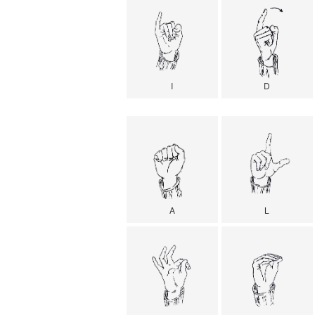
I
D
A
L