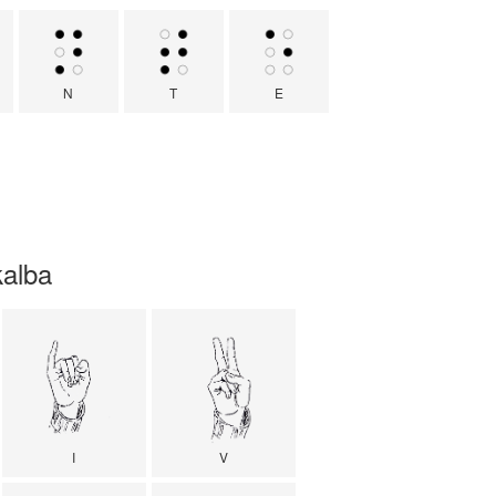
N
T
E
kalba
I
V