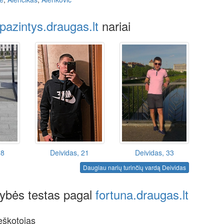
pazintys.draugas.lt
nariai
28
Deividas, 21
Deividas, 33
Daugiau narių turinčių vardą Deividas
ybės testas pagal
fortuna.draugas.lt
eškotojas