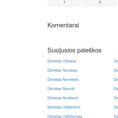
T
E
Komentarai
Susijusios paieškos
Deividas Orliukas
De
Deividas Novakas
De
Deividas Novelskis
De
Deividas Novicki
De
Deividas Novikevič
De
Deividas Odebrecht
De
Deividas Odinbergas
De