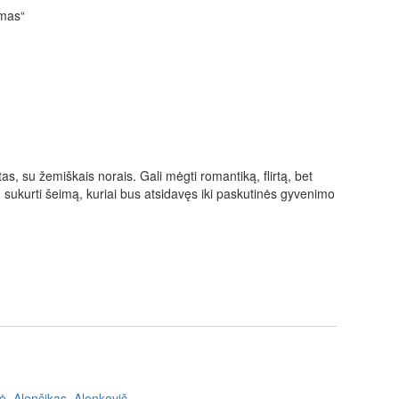
imas“
tas, su žemiškais norais. Gali mėgti romantiką, flirtą, bet
i: sukurti šeimą, kuriai bus atsidavęs iki paskutinės gyvenimo
ė
,
Alenčikas
,
Alenkovič