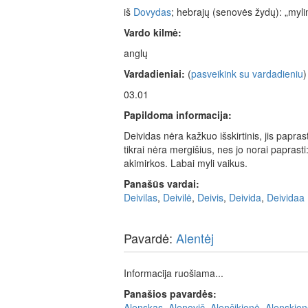
iš
Dovydas
; hebrajų (senovės žydų): „myl
Vardo kilmė:
anglų
Vardadieniai:
(
pasveikink su vardadieniu
)
03.01
Papildoma informacija:
Deividas nėra kažkuo išskirtinis, jis papras
tikrai nėra mergišius, nes jo norai paprast
akimirkos. Labai myli vaikus.
Panašūs vardai:
Deivilas
,
Deivilė
,
Deivis
,
Deivida
,
Deividaa
Pavardė:
Alentėj
Informacija ruošiama...
Panašios pavardės:
Alenskas
,
Alenovič
,
Alenčikienė
,
Alenskien