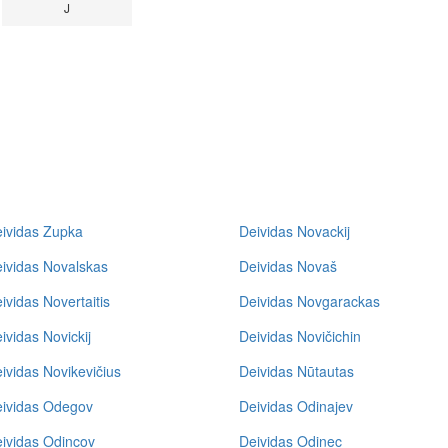
J
ividas Zupka
Deividas Novackij
ividas Novalskas
Deividas Novaš
ividas Novertaitis
Deividas Novgarackas
ividas Novickij
Deividas Novičichin
ividas Novikevičius
Deividas Nūtautas
ividas Odegov
Deividas Odinajev
ividas Odincov
Deividas Odinec