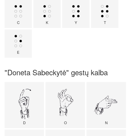
C
K
Y
T
E
"Doneta Sabeckytė" gestų kalba
D
O
N