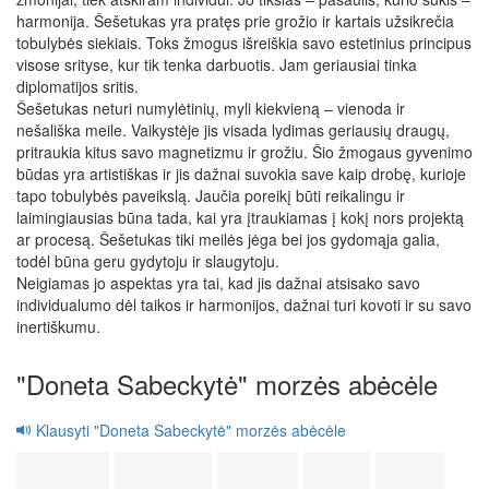
harmonija. Šešetukas yra pratęs prie grožio ir kartais užsikrečia
tobulybės siekiais. Toks žmogus išreiškia savo estetinius principus
visose srityse, kur tik tenka darbuotis. Jam geriausiai tinka
diplomatijos sritis.
Šešetukas neturi numylėtinių, myli kiekvieną – vienoda ir
nešališka meile. Vaikystėje jis visada lydimas geriausių draugų,
pritraukia kitus savo magnetizmu ir grožiu. Šio žmogaus gyvenimo
būdas yra artistiškas ir jis dažnai suvokia save kaip drobę, kurioje
tapo tobulybės paveikslą. Jaučia poreikį būti reikalingu ir
laimingiausias būna tada, kai yra įtraukiamas į kokį nors projektą
ar procesą. Šešetukas tiki meilės jėga bei jos gydomąja galia,
todėl būna geru gydytoju ir slaugytoju.
Neigiamas jo aspektas yra tai, kad jis dažnai atsisako savo
individualumo dėl taikos ir harmonijos, dažnai turi kovoti ir su savo
inertiškumu.
"Doneta Sabeckytė" morzės abėcėle
Klausyti "Doneta Sabeckytė" morzės abėcėle