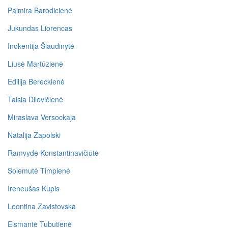
Palmira Barodicienė
Jukundas Liorencas
Inokentija Šiaudinytė
Liusė Martūzienė
Edilija Bereckienė
Taisia Dilevičienė
Miraslava Versockaja
Natalija Zapolski
Ramvydė Konstantinavičiūtė
Solemutė Timpienė
Ireneušas Kupis
Leontina Zavistovska
Eismantė Tubutienė