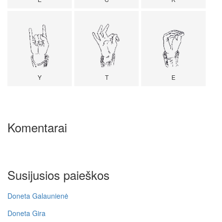
Y
T
E
Komentarai
Susijusios paieškos
Doneta Galaunienė
Doneta Gira