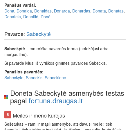
Panašūs vardai:
Dona
,
Donalda
,
Donaldas
,
Donarda
,
Donardas
,
Donata
,
Donatas
,
Donatela
,
Donatilė
,
Donė
Pavardė:
Sabeckytė
Sabeckytė
– moteriška pavardės forma (netekėjusi arba
mergautinė).
Ši pavardė kilusi iš vyriškos giminės pavardės Sabeckis.
Panašios pavardės:
Sabeckyte
,
Sabeckis
,
Sabeckienė
Doneta Sabeckytė asmenybės testas
pagal
fortuna.draugas.lt
Meilės ir meno kūrėjas
6
Šešetukas – rami ir mąsli asmenybė, atsidavusi meilei: tiek
žmonijai, tiek atskiram individui. Jo tikslas – pasaulis, kurio šūkis –