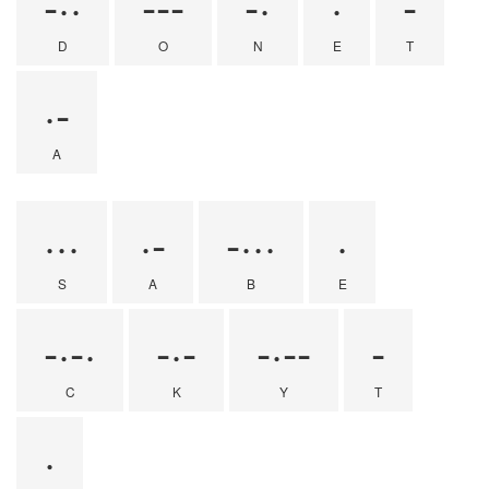
-··
---
-·
·
-
D
O
N
E
T
·-
A
···
·-
-···
·
S
A
B
E
-·-·
-·-
-·--
-
C
K
Y
T
·