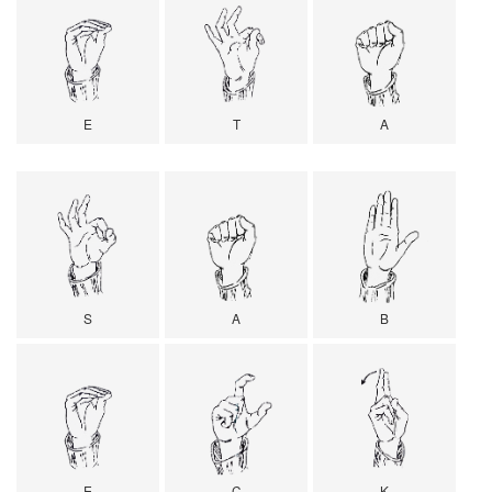
E
T
A
S
A
B
E
C
K