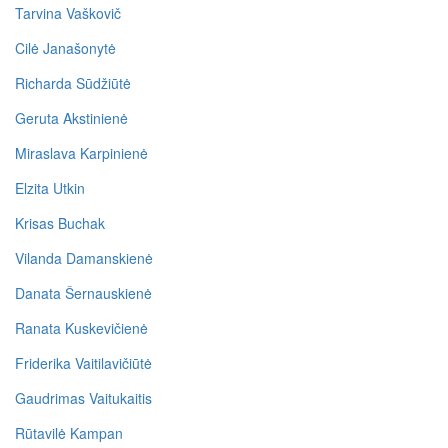
Tarvina Vaškovič
Cilė Janašonytė
Richarda Sūdžiūtė
Geruta Akstinienė
Miraslava Karpinienė
Elzita Utkin
Krisas Buchak
Vilanda Damanskienė
Danata Šernauskienė
Ranata Kuskevičienė
Friderika Vaitilavičiūtė
Gaudrimas Vaitukaitis
Rūtavilė Kampan