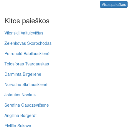
Visos paieškos
Kitos paieškos
Vilenskij Vaitulevičius
Zelenkovas Skorochodas
Petronelė Babilauskienė
Telesforas Tvardauskas
Darminta Birgėlienė
Norvainė Skritauskienė
Jotautas Nonkus
Serefina Gaudzevičienė
Angilina Borgerdt
Eivilita Sukova