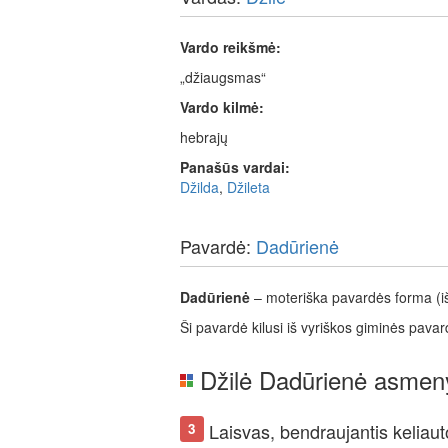
Vardo reikšmė:
„džiaugsmas“
Vardo kilmė:
hebrajų
Panašūs vardai:
Džilda
,
Džileta
Pavardė:
Dadūrienė
Dadūrienė
– moteriška pavardės forma (iš
Ši pavardė kilusi iš vyriškos giminės pava
Džilė Dadūrienė asmen
Laisvas, bendraujantis keliaut
3