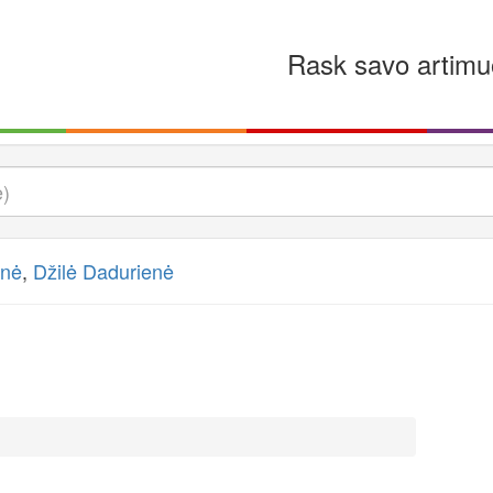
Rask savo artimu
enė
,
Džilė Dadurienė