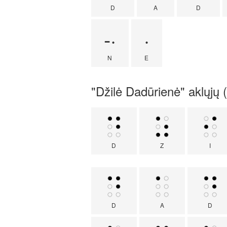
D
A
D
-·
·
N
E
"Džilė Dadūrienė" aklųjų (
D
Z
I
D
A
D