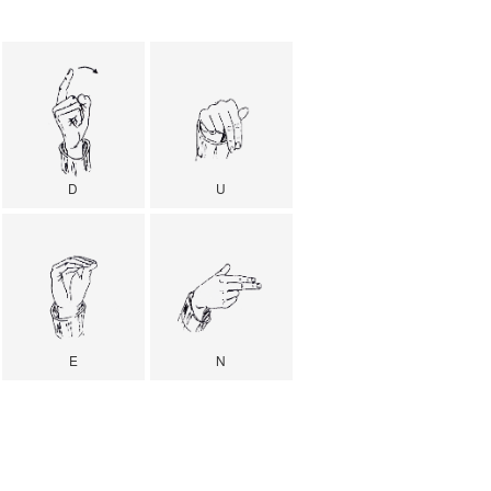
D
U
E
N