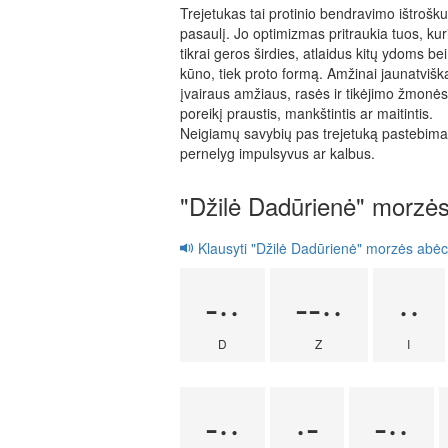
Trejetukas tai protinio bendravimo ištrošk
pasaulį. Jo optimizmas pritraukia tuos, kuri
tikrai geros širdies, atlaidus kitų ydoms be
kūno, tiek proto formą. Amžinai jaunatvišk
įvairaus amžiaus, rasės ir tikėjimo žmonė
poreikį praustis, mankštintis ar maitintis.
Neigiamų savybių pas trejetuką pastebima 
pernelyg impulsyvus ar kalbus.
"Džilė Dadūrienė" morzė
Klausyti "Džilė Dadūrienė" morzės abėc
-··
--··
··
D
Z
I
-··
·-
-··