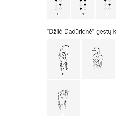
E
N
E
"Džilė Dadūrienė" gestų 
D
Z
E