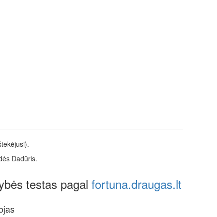
tekėjusi).
rdės Dadūris.
ybės testas pagal
fortuna.draugas.lt
ojas