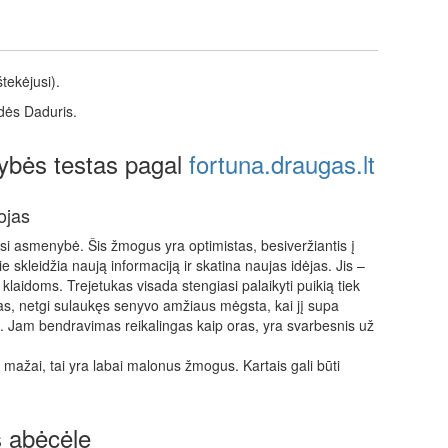
tekėjusi).
rdės Daduris.
ybės testas pagal
fortuna.draugas.lt
ojas
usi asmenybė. Šis žmogus yra optimistas, besiveržiantis į
e skleidžia naują informaciją ir skatina naujas idėjas. Jis –
i klaidoms. Trejetukas visada stengiasi palaikyti puikią tiek
as, netgi sulaukęs senyvo amžiaus mėgsta, kai jį supa
s. Jam bendravimas reikalingas kaip oras, yra svarbesnis už
mažai, tai yra labai malonus žmogus. Kartais gali būti
s abėcėle