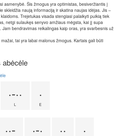
usi asmenybė. Šis žmogus yra optimistas, besiveržiantis į
e skleidžia naują informaciją ir skatina naujas idėjas. Jis –
i klaidoms. Trejetukas visada stengiasi palaikyti puikią tiek
as, netgi sulaukęs senyvo amžiaus mėgsta, kai jį supa
s. Jam bendravimas reikalingas kaip oras, yra svarbesnis už
mažai, tai yra labai malonus žmogus. Kartais gali būti
s abėcėle
ėle
·-··
·
L
E
··-
·-·
··
·