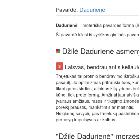
Pavardė:
Dadurienė
Dadurienė
– moteriška pavardės forma (iš
Ši pavardė kilusi iš vyriškos giminės pava
Džilė Dadūrienė asmen
Laisvas, bendraujantis keliaut
3
Trejetukas tai protinio bendravimo ištrošk
pasaulį. Jo optimizmas pritraukia tuos, kuri
tikrai geros širdies, atlaidus kitų ydoms be
kūno, tiek proto formą. Amžinai jaunatvišk
įvairaus amžiaus, rasės ir tikėjimo žmonė
poreikį praustis, mankštintis ar maitintis.
Neigiamų savybių pas trejetuką pastebima 
pernelyg impulsyvus ar kalbus.
"Džilė Dadurienė" morzė