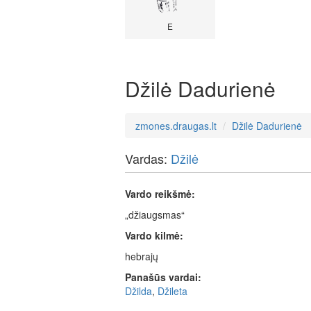
E
Džilė Dadurienė
zmones.draugas.lt
Džilė Dadurienė
Vardas:
Džilė
Vardo reikšmė:
„džiaugsmas“
Vardo kilmė:
hebrajų
Panašūs vardai:
Džilda
,
Džileta