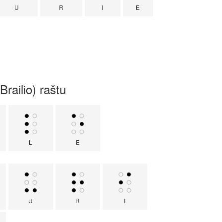
U
R
I
E
Brailio) raštu
L
E
U
R
I