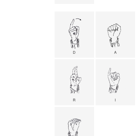
D
A
R
I