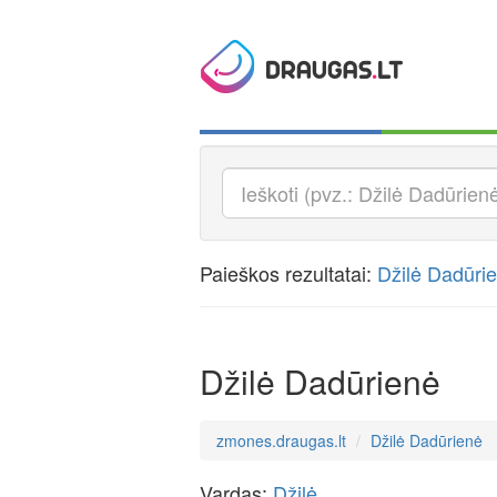
Paieškos rezultatai:
Džilė Dadūri
Džilė Dadūrienė
zmones.draugas.lt
Džilė Dadūrienė
Vardas:
Džilė