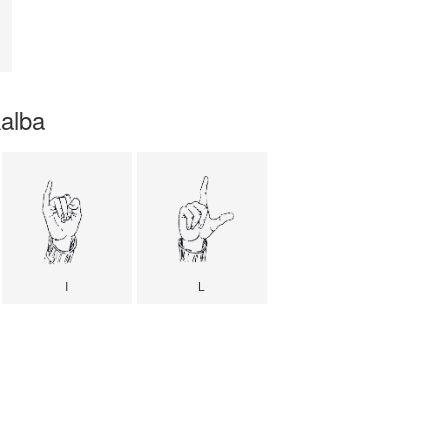
kalba
I
L