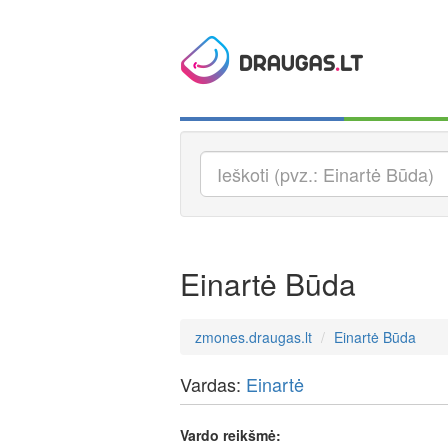
Einartė Būda
zmones.draugas.lt
Einartė Būda
Vardas:
Einartė
Vardo reikšmė: