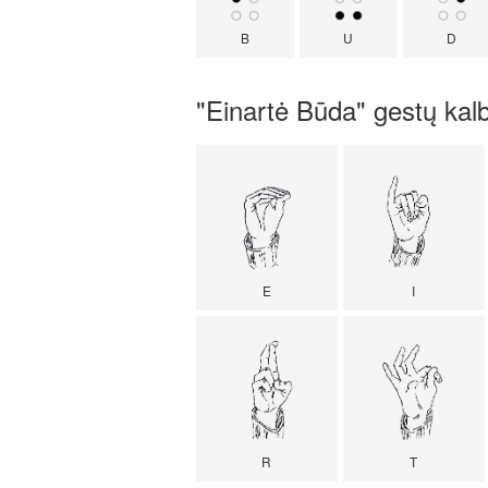
B
U
D
"Einartė Būda" gestų kal
E
I
R
T