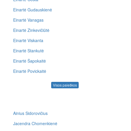
Einartė Gudauskienė
Einartė Vanagas
Einartė Zinkevičiūtė
Einartė Viskanta
Einartė Stankutė
Einartė Šapokaitė
Einartė Povickaitė
Visos paieškos
Ainius Sidorovičius
Jacendra Chomenkienė