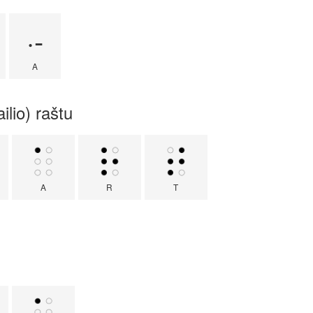
·-
A
ilio) raštu
A
R
T