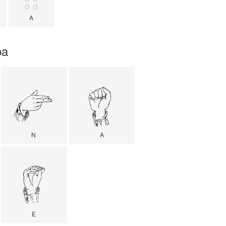
A
ba
N
A
E