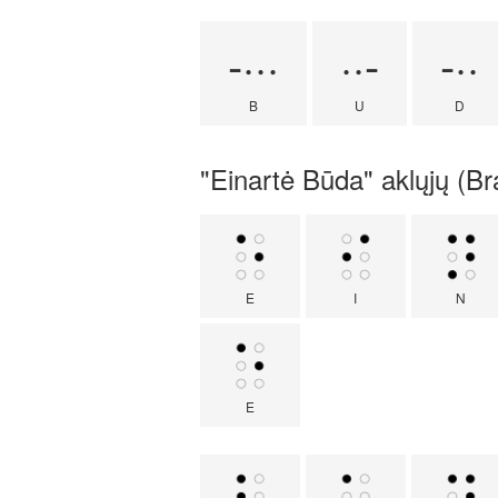
-···
··-
-··
B
U
D
"Einartė Būda" aklųjų (Bra
E
I
N
E