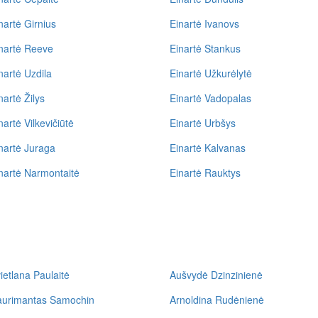
nartė Girnius
Einartė Ivanovs
nartė Reeve
Einartė Stankus
nartė Uzdila
Einartė Užkurėlytė
nartė Žilys
Einartė Vadopalas
nartė Vilkevičiūtė
Einartė Urbšys
nartė Juraga
Einartė Kalvanas
nartė Narmontaitė
Einartė Rauktys
ietlana Paulaitė
Aušvydė Dzinzinienė
aurimantas Samochin
Arnoldina Rudėnienė