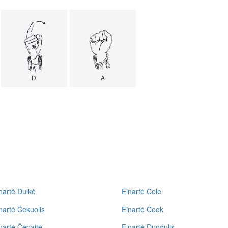
D
A
nartė Dulkė
Einartė Cole
nartė Čekuolis
Einartė Cook
nartė Čepaitė
Einartė Dundulis