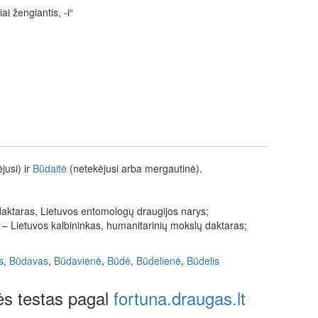
iai žengiantis, -i“
jusi) ir
Būdaitė
(netekėjusi arba mergautinė).
daktaras, Lietuvos entomologų draugijos narys;
 – Lietuvos kalbininkas, humanitarinių mokslų daktaras;
s
,
Būdavas
,
Būdavienė
,
Būdė
,
Būdelienė
,
Būdelis
s testas pagal
fortuna.draugas.lt