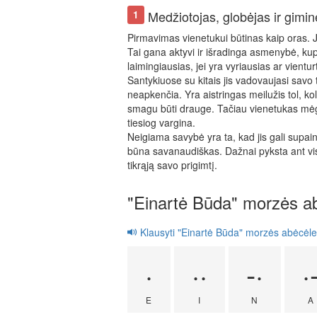
Medžiotojas, globėjas ir gimi
1
Pirmavimas vienetukui būtinas kaip oras. Jis 
Tai gana aktyvi ir išradinga asmenybė, kup
laimingiausias, jei yra vyriausias ar vientur
Santykiuose su kitais jis vadovaujasi savo 
neapkenčia. Yra aistringas meilužis tol, k
smagu būti drauge. Tačiau vienetukas mėgsta
tiesiog vargina.
Neigiama savybė yra ta, kad jis gali supaini
būna savanaudiškas. Dažnai pyksta ant viso
tikrąją savo prigimtį.
"Einartė Būda" morzės a
Klausyti "Einartė Būda" morzės abėcėle
·
··
-·
·
E
I
N
A