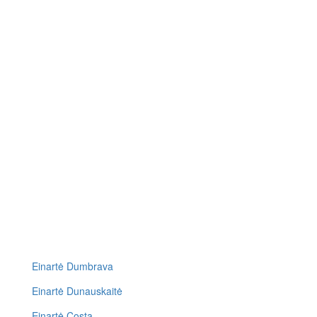
Einartė Dumbrava
Einartė Dunauskaitė
Einartė Costa