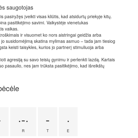
nės saugotojas
pasiryžęs įveikti visas kliūtis, kad atsidurtų priekyje kitų.
ina pasitikėjimo savimi. Vaikystėje vienetukas
tis vaikas.
troškimais ir visuomet ko nors aistringai geidžia arba
ol jo susidomėjimą skatina mylimas asmuo – tada jam tiesiog
 keisti taisykles, kurios jo partnerį stimuliuoja arba
oti agresiją su savo teisių gynimu ir perlenkti lazdą. Kartais
 pasaulio, nes jam trūksta pasitikėjimo, kad išreikštų
bėcėle
-
·-·
-
·
R
T
E