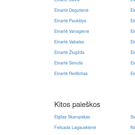
Einartė Degutienė
Ei
Einartė Paukštys
Ei
Einartė Vanagienė
Ei
Einartė Vabalas
Ei
Einartė Žiugžda
Ei
Einartė Simutis
Ei
Einartė Redlichas
Ei
Kitos paieškos
Eigilas Skarupskas
Sv
Felicada Lagauskienė
N