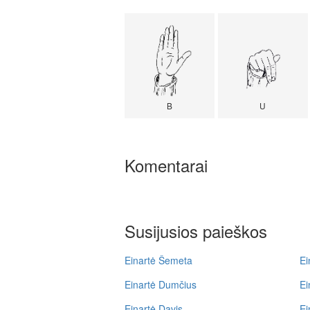
B
U
Komentarai
Susijusios paieškos
Einartė Šemeta
Ei
Einartė Dumčius
Ei
Einartė Davis
Ei