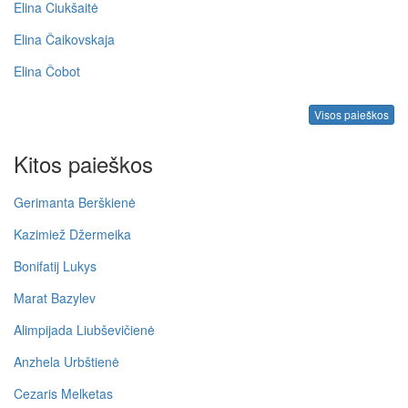
Elina Ciukšaitė
Elina Čaikovskaja
Elina Čobot
Visos paieškos
Kitos paieškos
Gerimanta Berškienė
Kazimiež Džermeika
Bonifatij Lukys
Marat Bazylev
Alimpijada Liubševičienė
Anzhela Urbštienė
Cezaris Melketas