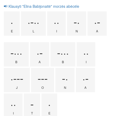
Klausyti "Elina Babijonaitė" morzės abėcėle
·
·-··
··
-·
·-
E
L
I
N
A
-···
·-
-···
··
B
A
B
I
·---
---
-·
·-
J
O
N
A
··
-
·
I
T
E