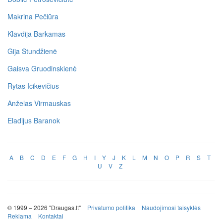
Makrina Pečiūra
Klavdija Barkamas
Gija Stundžienė
Gaisva Gruodinskienė
Rytas Icikevičius
Anželas Virmauskas
Eladijus Baranok
A
B
C
D
E
F
G
H
I
Y
J
K
L
M
N
O
P
R
S
T
U
V
Z
© 1999 – 2026 "Draugas.lt"
Privatumo politika
Naudojimosi taisyklės
Reklama
Kontaktai