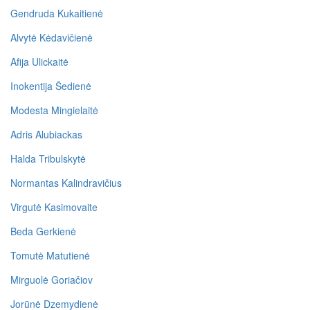
Gendruda Kukaitienė
Alvytė Kėdavičienė
Afija Ulickaitė
Inokentija Šedienė
Modesta Mingielaitė
Adris Alubiackas
Halda Tribulskytė
Normantas Kalindravičius
Virgutė Kasimovaite
Beda Gerkienė
Tomutė Matutienė
Mirguolė Goriačiov
Jorūnė Dzemydienė