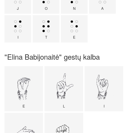
J
O
N
A
I
T
E
"Elina Babijonaitė" gestų kalba
E
L
I