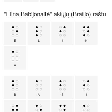
"Elina Babijonaitė" aklųjų (Brailio) raštu
E
L
I
N
A
B
A
B
I