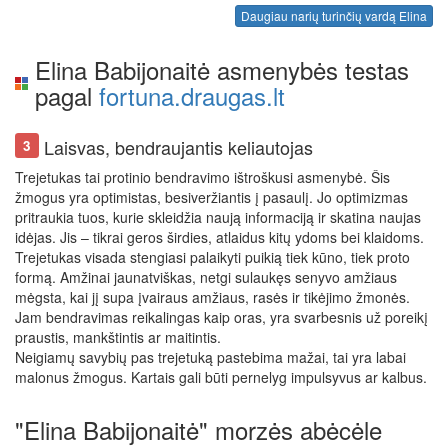
Daugiau narių turinčių vardą Elina
Elina Babijonaitė asmenybės testas
pagal
fortuna.draugas.lt
Laisvas, bendraujantis keliautojas
3
Trejetukas tai protinio bendravimo ištroškusi asmenybė. Šis
žmogus yra optimistas, besiveržiantis į pasaulį. Jo optimizmas
pritraukia tuos, kurie skleidžia naują informaciją ir skatina naujas
idėjas. Jis – tikrai geros širdies, atlaidus kitų ydoms bei klaidoms.
Trejetukas visada stengiasi palaikyti puikią tiek kūno, tiek proto
formą. Amžinai jaunatviškas, netgi sulaukęs senyvo amžiaus
mėgsta, kai jį supa įvairaus amžiaus, rasės ir tikėjimo žmonės.
Jam bendravimas reikalingas kaip oras, yra svarbesnis už poreikį
praustis, mankštintis ar maitintis.
Neigiamų savybių pas trejetuką pastebima mažai, tai yra labai
malonus žmogus. Kartais gali būti pernelyg impulsyvus ar kalbus.
"Elina Babijonaitė" morzės abėcėle