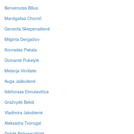
Benvenutas Bilius
Mantigailas Chomič
Geneofa Skiepenaitienė
Milginta Dergačiov
Konradas Pakala
Domantė Pukelytė
Melanja Virvilaite
Auga Jaškulienė
Ildefonsas Eimutavičius
Gražvydė Bekiš
Vladimira Jakobienė
Aleksadra Tvorogal
Dobilė Petrosevičiūtė