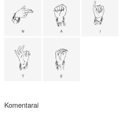
N
A
I
T
E
Komentarai