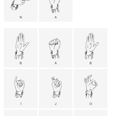
N
A
B
A
B
I
J
O