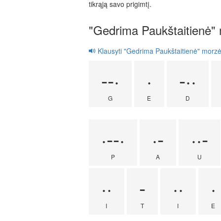
tikrąją savo prigimtį.
"Gedrima Paukštaitienė"
Klausyti "Gedrima Paukštaitienė" morz
--·
·
-··
G
E
D
·--·
·-
··-
P
A
U
··
-
··
·
I
T
I
E