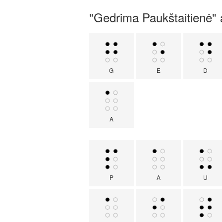
"Gedrima Paukštaitienė" ak
G
E
D
A
P
A
U