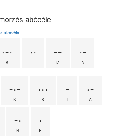
 morzės abėcėle
ės abėcėle
·-·
··
--
·-
R
I
M
A
-·-
···
-
·-
K
S
T
A
-·
·
N
E