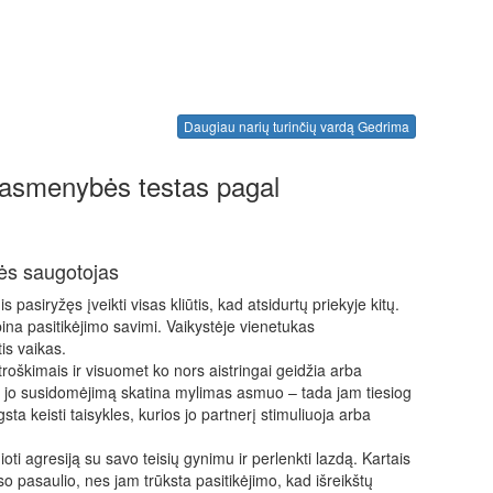
Daugiau narių turinčių vardą Gedrima
 asmenybės testas pagal
nės saugotojas
pasiryžęs įveikti visas kliūtis, kad atsidurtų priekyje kitų.
ina pasitikėjimo savimi. Vaikystėje vienetukas
tis vaikas.
troškimais ir visuomet ko nors aistringai geidžia arba
ol jo susidomėjimą skatina mylimas asmuo – tada jam tiesiog
 keisti taisykles, kurios jo partnerį stimuliuoja arba
oti agresiją su savo teisių gynimu ir perlenkti lazdą. Kartais
 pasaulio, nes jam trūksta pasitikėjimo, kad išreikštų