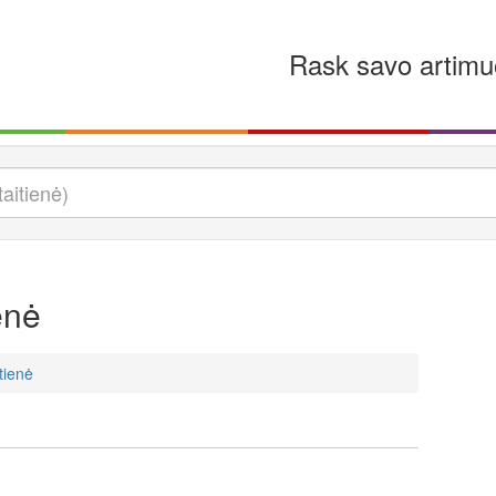
Rask savo artimu
enė
tienė