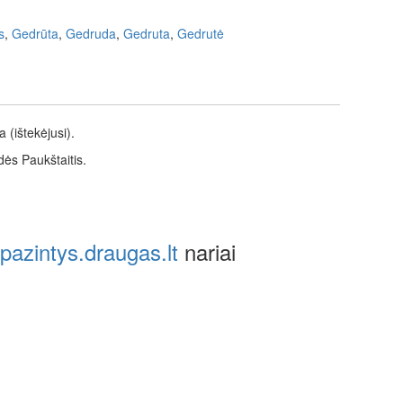
s
,
Gedrūta
,
Gedruda
,
Gedruta
,
Gedrutė
(ištekėjusi).
dės Paukštaitis.
pazintys.draugas.lt
nariai