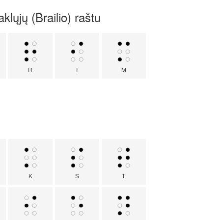
lųjų (Brailio) raštu
R
I
M
K
S
T