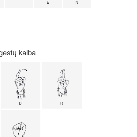
I
E
N
gestų kalba
D
R