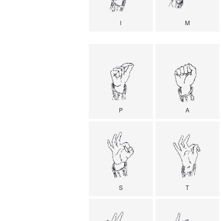
I
M
P
A
S
T