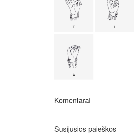
T
I
E
Komentarai
Susijusios paieškos