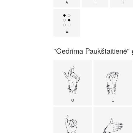
A
I
T
E
"Gedrima Paukštaitienė" 
G
E