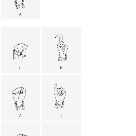
A
U
K
A
I