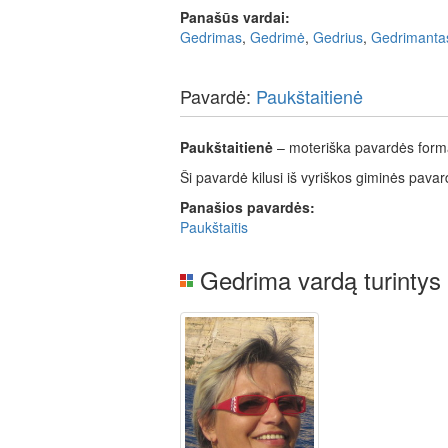
Panašūs vardai:
Gedrimas
,
Gedrimė
,
Gedrius
,
Gedrimanta
Pavardė:
Paukštaitienė
Paukštaitienė
– moteriška pavardės forma 
Ši pavardė kilusi iš vyriškos giminės pavar
Panašios pavardės:
Paukštaitis
Gedrima vardą turintys