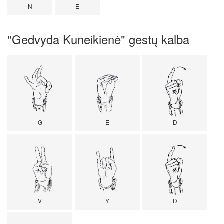
N
E
"Gedvyda Kuneikienė" gestų kalba
G
E
D
V
Y
D