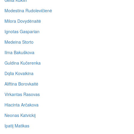
Gelia Kuklin
Modestina Rudolevičienė
Milora Dovydėnaitė
Ignotas Gasparian
Medeina Storto
Ilma Bakuškova
Guldina Kučerenka
Dqlia Kovaikina
Aliftina Borovkaitė
Virkantas Rasovas
Hiacinta Arčakova
Neonas Katvickij
Ipatij Matikas