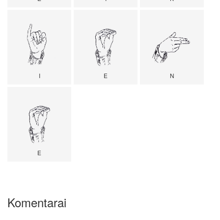
I
E
N
E
Komentarai