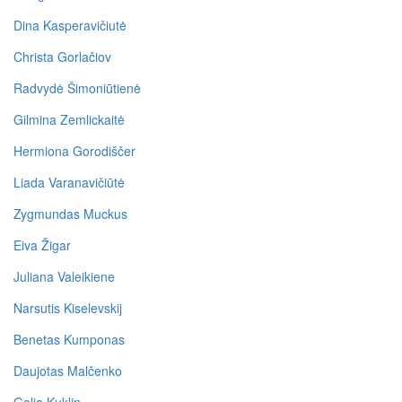
Dina Kasperavičiutė
Christa Gorlačiov
Radvydė Šimoniūtienė
Gilmina Zemlickaitė
Hermiona Gorodiščer
Liada Varanavičiūtė
Zygmundas Muckus
Eiva Žigar
Juliana Valeikiene
Narsutis Kiselevskij
Benetas Kumponas
Daujotas Malčenko