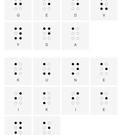
G
E
D
V
Y
D
A
K
U
N
E
I
K
I
E