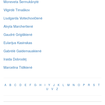
Moneveta Šermukšnytė
Vilgirdė Timaškov
Liudgarda Voitechovičienė
Alvyta Marchertienė
Gaudrė Grigiškienė
Eularijus Kasinskas
Gabrėlė Gaidemauskienė
Iraida Dobrodėj
Marcelina Tidikienė
A
B
C
D
E
F
G
H
I
Y
J
K
L
M
N
O
P
R
S
T
U
V
Z