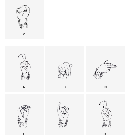
A
K
U
N
E
I
K