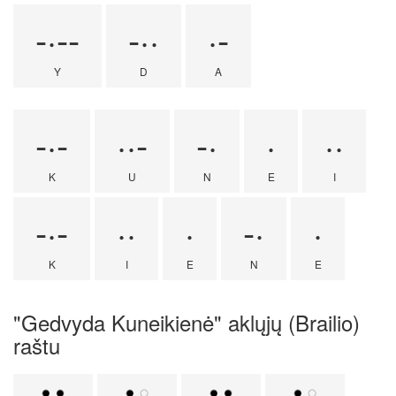
-·--
-··
·-
Y
D
A
-·-
··-
-·
·
··
K
U
N
E
I
-·-
··
·
-·
·
K
I
E
N
E
"Gedvyda Kuneikienė" aklųjų (Brailio)
raštu