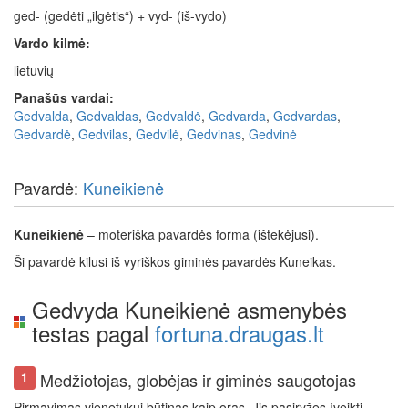
ged- (gedėti „ilgėtis“) + vyd- (iš-vydo)
Vardo kilmė:
lietuvių
Panašūs vardai:
Gedvalda
,
Gedvaldas
,
Gedvaldė
,
Gedvarda
,
Gedvardas
,
Gedvardė
,
Gedvilas
,
Gedvilė
,
Gedvinas
,
Gedvinė
Pavardė:
Kuneikienė
Kuneikienė
– moteriška pavardės forma (ištekėjusi).
Ši pavardė kilusi iš vyriškos giminės pavardės Kuneikas.
Gedvyda Kuneikienė asmenybės
testas pagal
fortuna.draugas.lt
Medžiotojas, globėjas ir giminės saugotojas
1
Pirmavimas vienetukui būtinas kaip oras. Jis pasiryžęs įveikti