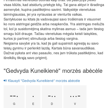
visas kliūtis, kad atsidurtų priekyje kitų. Tai gana aktyvi ir išradinga
asmenybė, kupina pasitikėjimo savimi. Vaikystėje vienetukas
laimingiausias, jei yra vyriausias ar vienturtis vaikas.
Santykiuose su kitais jis vadovaujasi savo troškimais ir visuomet
ko nors aistringai geidžia arba neapkenčia. Yra aistringas meilužis
tol, kol jo susidomėjimą skatina mylimas asmuo – tada jam tiesiog
smagu būti drauge. Tačiau vienetukas mėgsta keisti taisykles,
kurios jo partnerį stimuliuoja arba tiesiog vargina.
Neigiama savybė yra ta, kad jis gali supainioti agresiją su savo
teisių gynimu ir perlenkti lazdą. Kartais būna savanaudiškas.
Dažnai pyksta ant viso pasaulio, nes jam trūksta pasitikėjimo, kad
išreikštų tikrąją savo prigimtį.
"Gedvyda Kuneikienė" morzės abėcėle
Klausyti "Gedvyda Kuneikienė" morzės abėcėle
--·
·
-··
···-
G
E
D
V