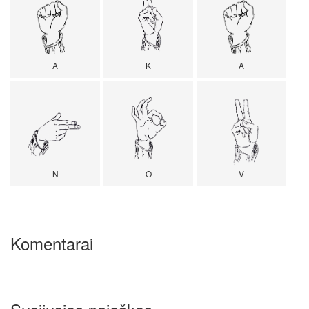
A
K
A
N
O
V
Komentarai