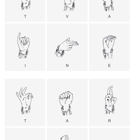
T
V
A
I
N
E
T
A
R