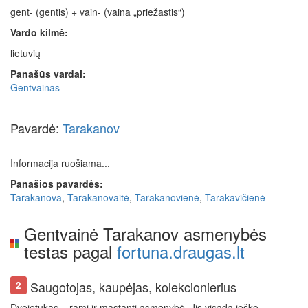
gent- (gentis) + vain- (vaina „priežastis“)
Vardo kilmė:
lietuvių
Panašūs vardai:
Gentvainas
Pavardė:
Tarakanov
Informacija ruošiama...
Panašios pavardės:
Tarakanova
,
Tarakanovaitė
,
Tarakanovienė
,
Tarakavičienė
Gentvainė Tarakanov asmenybės
testas pagal
fortuna.draugas.lt
Saugotojas, kaupėjas, kolekcionierius
2
Dvejetukas – rami ir mąstanti asmenybė. Jis visada ieško