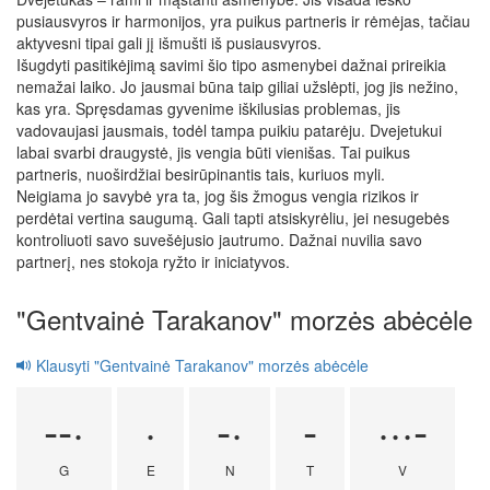
pusiausvyros ir harmonijos, yra puikus partneris ir rėmėjas, tačiau
aktyvesni tipai gali jį išmušti iš pusiausvyros.
Išugdyti pasitikėjimą savimi šio tipo asmenybei dažnai prireikia
nemažai laiko. Jo jausmai būna taip giliai užslėpti, jog jis nežino,
kas yra. Spręsdamas gyvenime iškilusias problemas, jis
vadovaujasi jausmais, todėl tampa puikiu patarėju. Dvejetukui
labai svarbi draugystė, jis vengia būti vienišas. Tai puikus
partneris, nuoširdžiai besirūpinantis tais, kuriuos myli.
Neigiama jo savybė yra ta, jog šis žmogus vengia rizikos ir
perdėtai vertina saugumą. Gali tapti atsiskyrėliu, jei nesugebės
kontroliuoti savo suvešėjusio jautrumo. Dažnai nuvilia savo
partnerį, nes stokoja ryžto ir iniciatyvos.
"Gentvainė Tarakanov" morzės abėcėle
Klausyti "Gentvainė Tarakanov" morzės abėcėle
--·
·
-·
-
···-
G
E
N
T
V