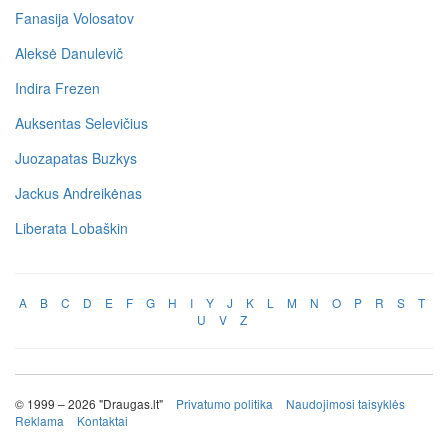
Fanasija Volosatov
Aleksė Danulevič
Indira Frezen
Auksentas Selevičius
Juozapatas Buzkys
Jackus Andreikėnas
Liberata Lobaškin
A
B
C
D
E
F
G
H
I
Y
J
K
L
M
N
O
P
R
S
T
U
V
Z
© 1999 – 2026 "Draugas.lt"
Privatumo politika
Naudojimosi taisyklės
Reklama
Kontaktai