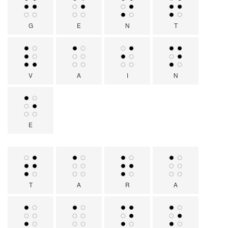
G
E
N
T
V
A
I
N
E
T
A
R
A