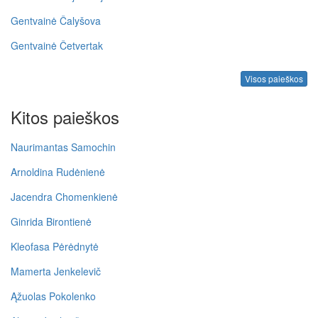
Gentvainė Čalyšova
Gentvainė Četvertak
Visos paieškos
Kitos paieškos
Naurimantas Samochin
Arnoldina Rudėnienė
Jacendra Chomenkienė
Ginrida Birontienė
Kleofasa Pėrėdnytė
Mamerta Jenkelevič
Ąžuolas Pokolenko