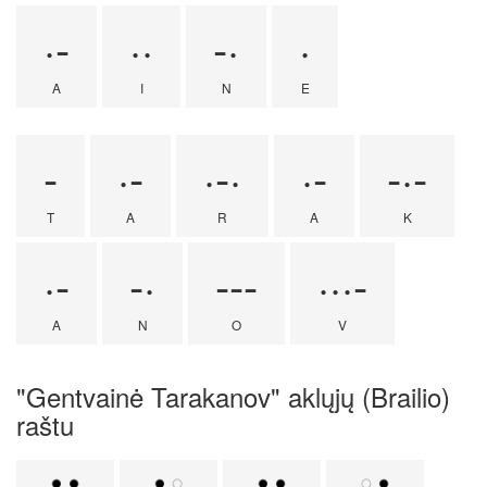
·-
··
-·
·
A
I
N
E
-
·-
·-·
·-
-·-
T
A
R
A
K
·-
-·
---
···-
A
N
O
V
"Gentvainė Tarakanov" aklųjų (Brailio)
raštu