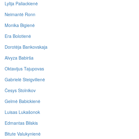
Lylija Paliackienė
Neimantė Ronn
Monika Bigienė
Era Bolotienė
Dorotėja Bankovskaja
Alvyza Babirša
Oktavijus Tajupovas
Gabrielė Steigvilienė
Česys Stolnikov
Gelmė Babickienė
Luisas Lukašonok
Edmantas Bilskis
Bitute Valukynienė