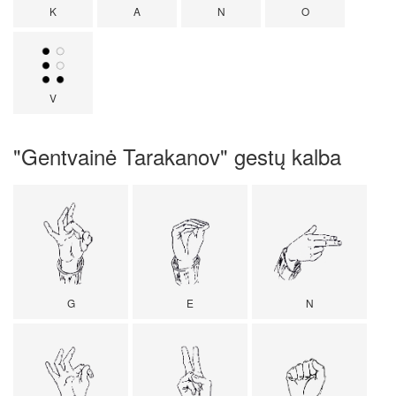
K
A
N
O
V
"Gentvainė Tarakanov" gestų kalba
G
E
N