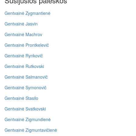
Susijusios paieškos
Gentvainė Zygmantienė
Gentvainė Jasvin
Gentvainė Machrov
Gentvainė Prontkelevič
Gentvainė Rynkovič
Gentvainė Rutkovski
Gentvainė Salmanovič
Gentvainė Symonovič
Gentvainė Stasilo
Gentvainė Svatkovski
Gentvainė Zigmundienė
Gentvainė Zigmuntavičienė