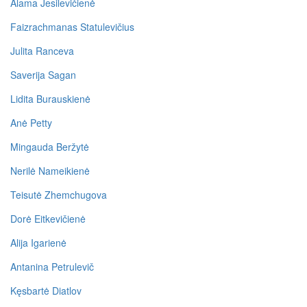
Alama Jesilevičienė
Faizrachmanas Statulevičius
Julita Ranceva
Saverija Sagan
Lidita Burauskienė
Anė Petty
Mingauda Beržytė
Nerilė Nameikienė
Teisutė Zhemchugova
Dorė Eitkevičienė
Alija Igarienė
Antanina Petrulevič
Kęsbartė Diatlov