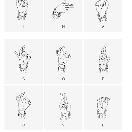
I
N
A
G
O
R
O
V
E