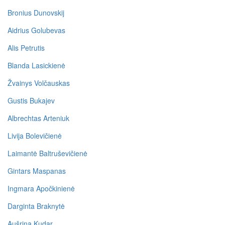
Bronius Dunovskij
Aidrius Golubevas
Alis Petrutis
Blanda Lasickienė
Žvainys Volčauskas
Gustis Bukajev
Albrechtas Arteniuk
Livija Bolevičienė
Laimantė Baltruševičienė
Gintars Maspanas
Ingmara Apočkinienė
Darginta Braknytė
Aušrina Kudar