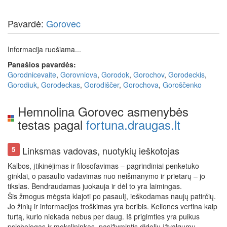
Pavardė:
Gorovec
Informacija ruošiama...
Panašios pavardės:
Gorodnicevaite
,
Gorovniova
,
Gorodok
,
Gorochov
,
Gorodeckis
,
Gorodiuk
,
Gorodeckas
,
Gorodiščer
,
Gorochova
,
Goroščenko
Hemnolina Gorovec asmenybės
testas pagal
fortuna.draugas.lt
Linksmas vadovas, nuotykių ieškotojas
5
Kalbos, įtikinėjimas ir filosofavimas – pagrindiniai penketuko
ginklai, o pasaulio vadavimas nuo neišmanymo ir prietarų – jo
tikslas. Bendraudamas juokauja ir dėl to yra laimingas.
Šis žmogus mėgsta klajoti po pasaulį, ieškodamas naujų patirčių.
Jo žinių ir informacijos troškimas yra beribis. Keliones vertina kaip
turtą, kurio niekada nebus per daug. Iš prigimties yra puikus
psichologas ir mokslininkas, pasižymintis dideliu įžvalgumu.