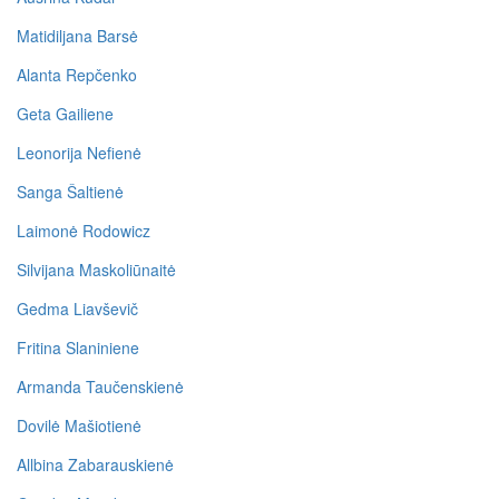
Matidiljana Barsė
Alanta Repčenko
Geta Gailiene
Leonorija Nefienė
Sanga Šaltienė
Laimonė Rodowicz
Silvijana Maskoliūnaitė
Gedma Liavševič
Fritina Slaniniene
Armanda Taučenskienė
Dovilė Mašiotienė
Allbina Zabarauskienė