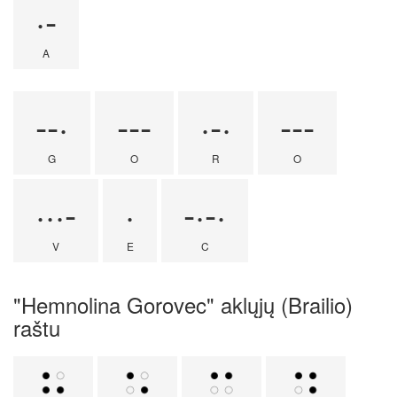
·-
A
--·
---
·-·
---
G
O
R
O
···-
·
-·-·
V
E
C
"Hemnolina Gorovec" aklųjų (Brailio)
raštu