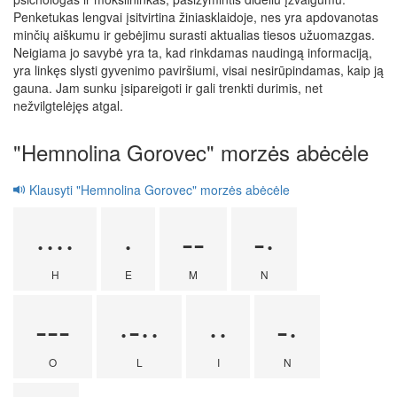
Penketukas lengvai įsitvirtina žiniasklaidoje, nes yra apdovanotas
minčių aiškumu ir gebėjimu surasti aktualias tiesos užuomazgas.
Neigiama jo savybė yra ta, kad rinkdamas naudingą informaciją,
yra linkęs slysti gyvenimo paviršiumi, visai nesirūpindamas, kaip ją
gauna. Jam sunku įsipareigoti ir gali trenkti durimis, net
nežvilgtelėjęs atgal.
"Hemnolina Gorovec" morzės abėcėle
Klausyti "Hemnolina Gorovec" morzės abėcėle
····
·
--
-·
H
E
M
N
---
·-··
··
-·
O
L
I
N