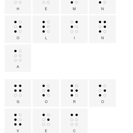
H
E
M
N
O
L
I
N
A
G
O
R
O
V
E
C