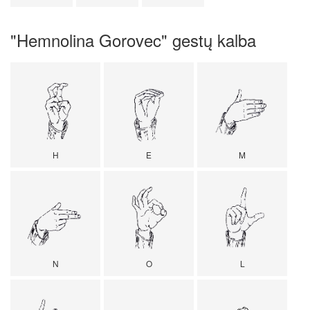
"Hemnolina Gorovec" gestų kalba
H
E
M
N
O
L