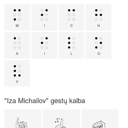
M
I
C
H
A
I
L
O
V
"Iza Michailov" gestų kalba