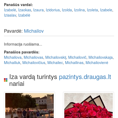
Panašūs vardai:
Izabelė
,
Izaokas
,
Izaura
,
Izidorius
,
Izolda
,
Izolina
,
Izoleta
,
Izabele
,
Iziaslav
,
Izabėlė
Pavardė:
Michailov
Informacija ruošiama...
Panašios pavardės:
Michailova
,
Michailovas
,
Michailovskij
,
Michailovič
,
Michailovskaja
,
Michailiuk
,
Michailovičius
,
Michailec
,
Michailinas
,
Michailovienė
Iza vardą turintys
pazintys.draugas.lt
nariai