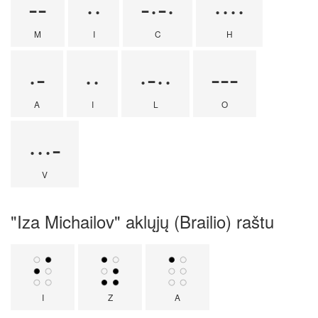
--
··
-·-·
····
M
I
C
H
·-
··
·-··
---
A
I
L
O
···-
V
"Iza Michailov" aklųjų (Brailio) raštu
I
Z
A