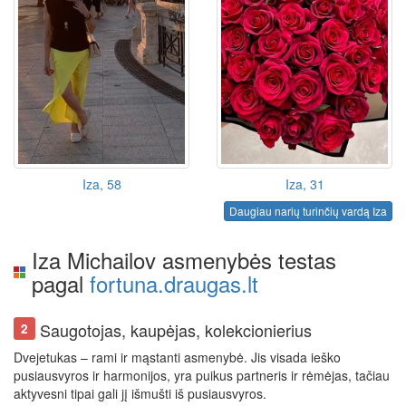
Iza, 58
Iza, 31
Daugiau narių turinčių vardą Iza
Iza Michailov asmenybės testas
pagal
fortuna.draugas.lt
Saugotojas, kaupėjas, kolekcionierius
2
Dvejetukas – rami ir mąstanti asmenybė. Jis visada ieško
pusiausvyros ir harmonijos, yra puikus partneris ir rėmėjas, tačiau
aktyvesni tipai gali jį išmušti iš pusiausvyros.