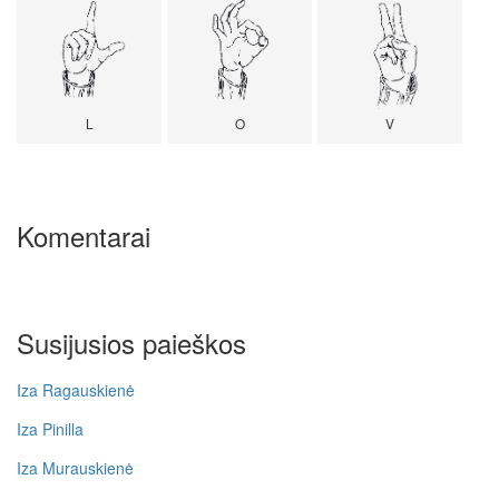
L
O
V
Komentarai
Susijusios paieškos
Iza Ragauskienė
Iza Pinilla
Iza Murauskienė