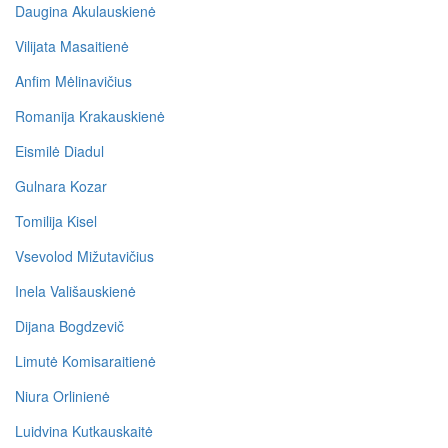
Daugina Akulauskienė
Vilijata Masaitienė
Anfim Mėlinavičius
Romanija Krakauskienė
Eismilė Diadul
Gulnara Kozar
Tomilija Kisel
Vsevolod Mižutavičius
Inela Vališauskienė
Dijana Bogdzevič
Limutė Komisaraitienė
Niura Orlinienė
Luidvina Kutkauskaitė