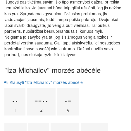
Išugdyti pasitikėjimą savimi šio tipo asmenybei dažnai prireikia
nemažai laiko. Jo jausmai būna taip giliai užslėpti, jog jis nežino,
kas yra. Spręsdamas gyvenime iškilusias problemas, jis
vadovaujasi jausmais, todėl tampa puikiu patarėju. Dvejetukui
labai svarbi draugystė, jis vengia būti vienišas. Tai puikus
partneris, nuoširdžiai besirūpinantis tais, kuriuos myli.
Neigiama jo savybė yra ta, jog šis žmogus vengia rizikos ir
perdėtai vertina saugumą. Gali tapti atsiskyrėliu, jei nesugebės
kontroliuoti savo suvešėjusio jautrumo. Dažnai nuvilia savo
partnerį, nes stokoja ryžto ir iniciatyvos.
"Iza Michailov" morzės abėcėle
Klausyti "Iza Michailov" morzės abėcėle
··
--··
·-
I
Z
A