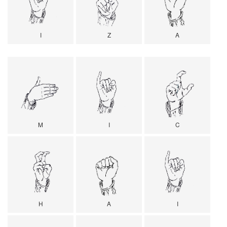
I
Z
A
M
I
C
H
A
I