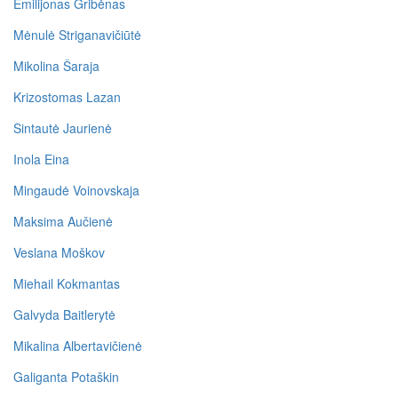
Emilijonas Gribėnas
Mėnulė Striganavičiūtė
Mikolina Šaraja
Krizostomas Lazan
Sintautė Jaurienė
Inola Eina
Mingaudė Voinovskaja
Maksima Aučienė
Veslana Moškov
Miehail Kokmantas
Galvyda Baitlerytė
Mikalina Albertavičienė
Galiganta Potaškin