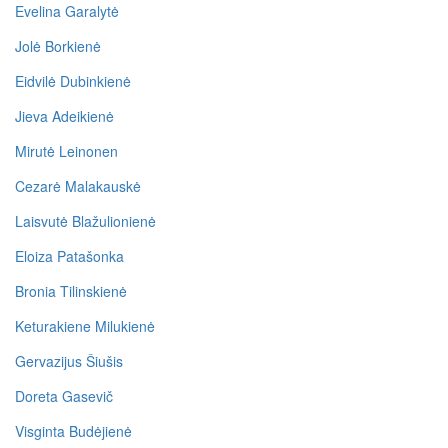
Evelina Garalytė
Jolė Borkienė
Eidvilė Dubinkienė
Jieva Adeikienė
Mirutė Leinonen
Cezarė Malakauskė
Laisvutė Blažulionienė
Eloiza Patašonka
Bronia Tilinskienė
Keturakiene Milukienė
Gervazijus Šiušis
Doreta Gasevič
Visginta Budėjienė