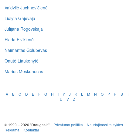
Vaidvilė Juchnevičienė
Liolyta Gajevaja
Julijana Rogovskaja
Elada Elvikienė
Naimantas Golubevas
Onutė Liaukonytė
Marius Meškunecas
A
B
C
D
E
F
G
H
I
Y
J
K
L
M
N
O
P
R
S
T
U
V
Z
© 1999 – 2026 "Draugas.lt"
Privatumo politika
Naudojimosi taisyklės
Reklama
Kontaktai