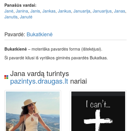
Panašūs vardai:
Janė
,
Janina
,
Janis
,
Jankas
,
Jankus
,
Januarija
,
Januarijus
,
Janas
,
Janutis
,
Janutė
Pavardė:
Bukatkienė
Bukatkienė
– moteriška pavardės forma (ištekėjusi).
Ši pavardė kilusi iš vyriškos giminės pavardės Bukatkas.
Jana vardą turintys
pazintys.draugas.lt
nariai