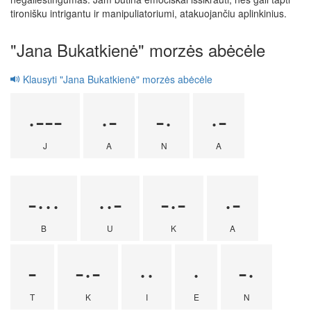
tironišku intrigantu ir manipuliatoriumi, atakuojančiu aplinkinius.
"Jana Bukatkienė" morzės abėcėle
Klausyti "Jana Bukatkienė" morzės abėcėle
·---
·-
-·
·-
J
A
N
A
-···
··-
-·-
·-
B
U
K
A
-
-·-
··
·
-·
T
K
I
E
N