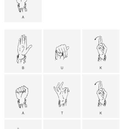
A
B
U
K
A
T
K