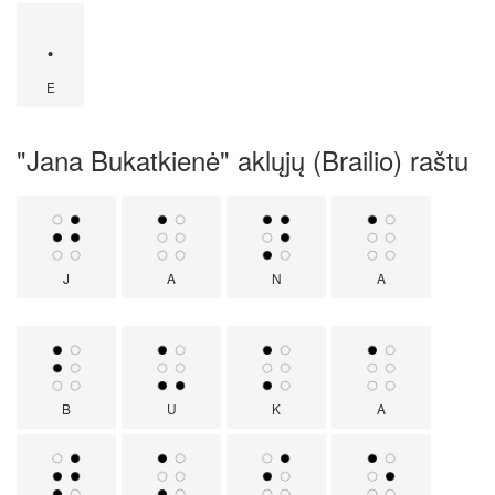
·
E
"Jana Bukatkienė" aklųjų (Brailio) raštu
J
A
N
A
B
U
K
A