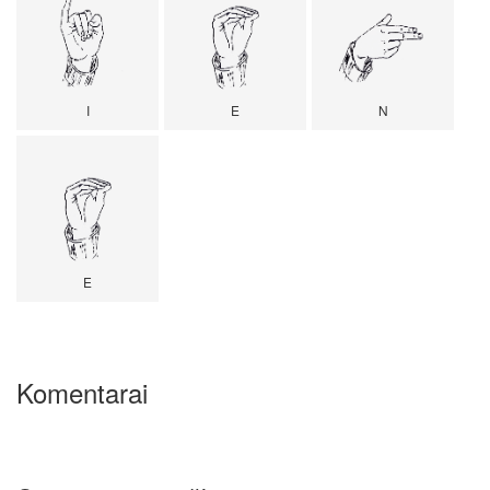
I
E
N
E
Komentarai