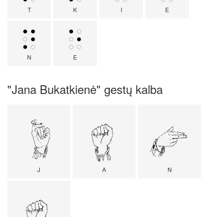
T
K
I
E
N
E
"Jana Bukatkienė" gestų kalba
J
A
N