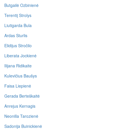
Butgailė Ozbinienė
Terentij Strolys
Liutigarda Bula
Ardas Sturlis
Elidijus Stročilo
Liberata Jockienė
Ilijana Ridikaite
Kulevičius Baušys
Faisa Liepienė
Gerada Berteškaitė
Anrejus Kernagis
Neonilla Tarozienė
Sadonija Buinickienė