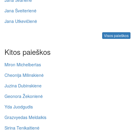
Jana Švarienė
Jana Šveiterienė
Jana Utkevičienė
Visos paieškos
Kitos paieškos
Miron Michelbertas
Cheonija Milinskienė
Juzina Dubinskiene
Geonora Žekonienė
Yda Juodgudis
Grazvyedas Meldaikis
Sirina Tenikaitienė