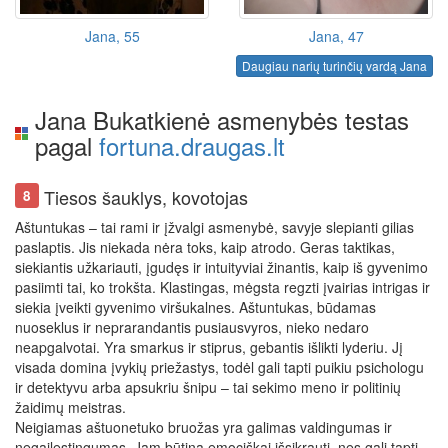
Jana, 55
Jana, 47
Daugiau narių turinčių vardą Jana
Jana Bukatkienė asmenybės testas
pagal
fortuna.draugas.lt
Tiesos šauklys, kovotojas
8
Aštuntukas – tai rami ir įžvalgi asmenybė, savyje slepianti gilias
paslaptis. Jis niekada nėra toks, kaip atrodo. Geras taktikas,
siekiantis užkariauti, įgudęs ir intuityviai žinantis, kaip iš gyvenimo
pasiimti tai, ko trokšta. Klastingas, mėgsta regzti įvairias intrigas ir
siekia įveikti gyvenimo viršukalnes. Aštuntukas, būdamas
nuoseklus ir neprarandantis pusiausvyros, nieko nedaro
neapgalvotai. Yra smarkus ir stiprus, gebantis išlikti lyderiu. Jį
visada domina įvykių priežastys, todėl gali tapti puikiu psichologu
ir detektyvu arba apsukriu šnipu – tai sekimo meno ir politinių
žaidimų meistras.
Neigiamas aštuonetuko bruožas yra galimas valdingumas ir
negailestingumas. Jam būtina emociškai išsikrauti, nes gali tapti