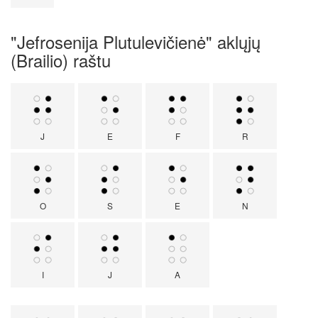
"Jefrosenija Plutulevičienė" aklųjų
(Brailio) raštu
J
E
F
R
O
S
E
N
I
J
A