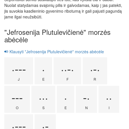
Nuolat statydamas svajonių pilis ir galvodamas, kaip į jas patekti,
jis suvokia kasdieninio gyvenimo ribotumą ir gali pajusti pagundą
jame ilgai neužsibūti.
"Jefrosenija Plutulevičienė" morzės
abėcėle
Klausyti "Jefrosenija Plutulevičienė" morzės abėcėle
·---
·
··-·
·-·
J
E
F
R
---
···
·
-·
··
O
S
E
N
I
·---
·-