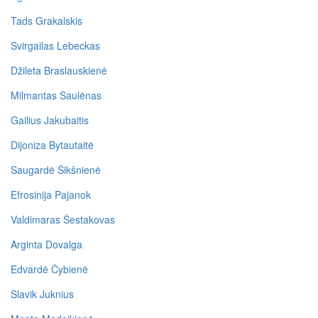
Tads Grakalskis
Svirgailas Lebeckas
Džileta Braslauskienė
Milmantas Saulėnas
Gailius Jakubaitis
Dijoniza Bytautaitė
Saugardė Šikšnienė
Efrosinija Pajanok
Valdimaras Šestakovas
Arginta Dovalga
Edvardė Čybienė
Slavik Juknius