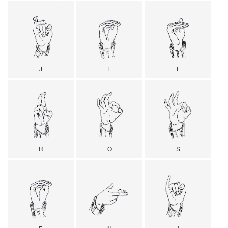
J
E
F
R
O
S