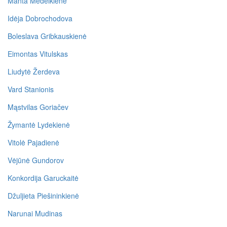
Manta Medeikienė
Idėja Dobrochodova
Boleslava Gribkauskienė
Eimontas Vitulskas
Liudytė Žerdeva
Vard Stanionis
Mąstvilas Goriačev
Žymantė Lydekienė
Vitolė Pajadienė
Vėjūnė Gundorov
Konkordija Garuckaitė
Džuljieta Piešininkienė
Narunai Mudinas