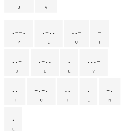
J
A
·--·
·-··
··-
-
P
L
U
T
··-
·-··
·
···-
U
L
E
V
··
-·-·
··
·
-·
I
C
I
E
N
·
E