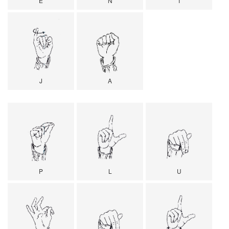
E
N
I
J
A
P
L
U