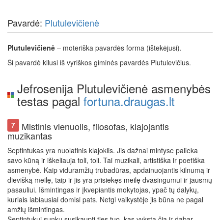
Pavardė:
Plutulevičienė
Plutulevičienė
– moteriška pavardės forma (ištekėjusi).
Ši pavardė kilusi iš vyriškos giminės pavardės Plutulevičius.
Jefrosenija Plutulevičienė asmenybės
testas pagal
fortuna.draugas.lt
Mistinis vienuolis, filosofas, klajojantis
7
muzikantas
Septintukas yra nuolatinis klajoklis. Jis dažnai mintyse palieka
savo kūną ir iškeliauja toli, toli. Tai muzikali, artistiška ir poetiška
asmenybė. Kaip viduramžių trubadūras, apdainuojantis kilnumą ir
dievišką meilę, taip ir jis yra prisiekęs meilę dvasingumui ir jausmų
pasauliui. Išmintingas ir įkvepiantis mokytojas, ypač tų dalykų,
kuriais labiausiai domisi pats. Netgi vaikystėje jis būna ne pagal
amžių išmintingas.
Septintukui sunku susikaupti ties tuo, kas vyksta čia ir dabar.