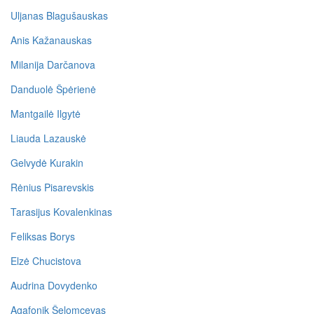
Uljanas Blagušauskas
Anis Kažanauskas
Milanija Darčanova
Danduolė Špėrienė
Mantgailė Ilgytė
Liauda Lazauskė
Gelvydė Kurakin
Rėnius Pisarevskis
Tarasijus Kovalenkinas
Feliksas Borys
Elzė Chucistova
Audrina Dovydenko
Agafonik Šelomcevas