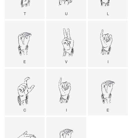
T
U
L
E
V
I
C
I
E