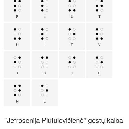
P
L
U
T
U
L
E
V
I
C
I
E
N
E
"Jefrosenija Plutulevičienė" gestų kalba