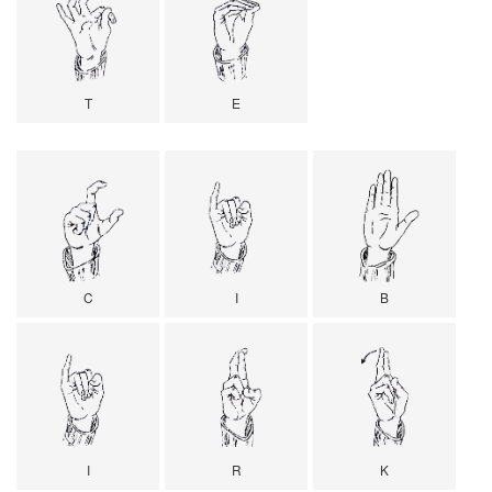
T
E
C
I
B
I
R
K