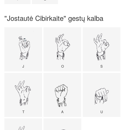
"Jostautė Cibirkaite" gestų kalba
J
O
S
T
A
U