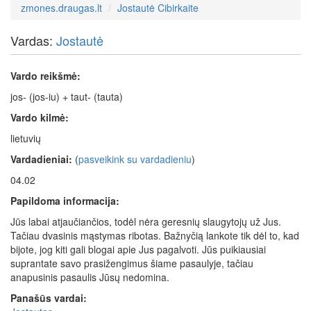
zmones.draugas.lt
Jostautė Cibirkaite
Vardas:
Jostautė
Vardo reikšmė:
jos- (jos-iu) + taut- (tauta)
Vardo kilmė:
lietuvių
Vardadieniai:
(
pasveikink su vardadieniu
)
04.02
Papildoma informacija:
Jūs labai atjaučiančios, todėl nėra geresnių slaugytojų už Jus.
Tačiau dvasinis mąstymas ribotas. Bažnyčią lankote tik dėl to, kad
bijote, jog kiti gali blogai apie Jus pagalvoti. Jūs puikiausiai
suprantate savo prasižengimus šiame pasaulyje, tačiau
anapusinis pasaulis Jūsų nedomina.
Panašūs vardai: