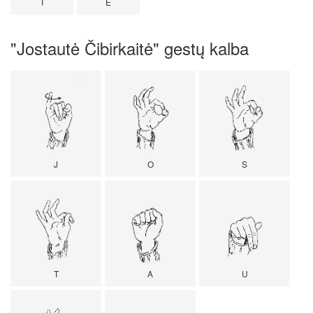
T
E
"Jostautė Čibirkaitė" gestų kalba
J
O
S
T
A
U