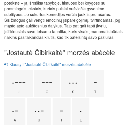
potekste – ją išreiškia tapyboje, filmuose bei knygose su
prasmingais tekstais, kuriais puikiai nušviečia gyvenimo
subtilybes. Jo sukurtos komedijos verčia juoktis pro ašaras.
Šis žmogus gali vengti emocinių įsipareigojimų, tvirtindamas, jog
mąsto apie aukštesnius dalykus. Taip pat gali tapti įkyriu,
įsitikinusiais savo teisumu fanatiku, kuris visais įmanomais būdais
naikins pasitaikančias kliūtis, kad tik pateisintų savo pažiūras.
"Jostautė Čibirkaitė" morzės abėcėle
Klausyti "Jostautė Čibirkaitė" morzės abėcėle
·---
---
···
-
J
O
S
T
·-
··-
-
·
A
U
T
E