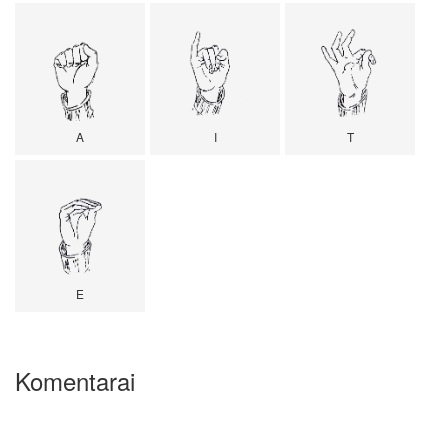
A
I
T
E
Komentarai