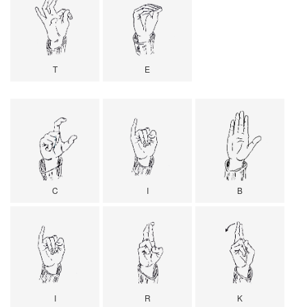
T
E
C
I
B
I
R
K