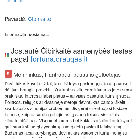
Jostautas
Pavardė:
Cibirkaite
Informacija ruošiama...
Jostautė Čibirkaitė asmenybės testas
pagal
fortuna.draugas.lt
Menininkas, filantropas, pasaulio gelbėtojas
9
Devintukas kovoja už tai, kuo tiki ir yra pasirengęs daug paaukoti
dėl jam brangių projektų. Yra jautrus kitų poreikiams, o jo parama
praktiška. Interesai labai platūs – tai visas pasaulis, kuris jį supa.
Politikos, religijos ar dvasinėje sferoje devintukas bando iškelti
svarbiausias žmonijos problemas. Jis gerai orientuojasi tokiose
temose, kaip pasaulio gelbėjimas, gyvūnų teisės, visuotinis
klimato atšilimas. Visuomet jautrus bet kokiai socialinei neteisybei,
gali paaukoti netgi gyvenimą, kad galėtų pasiekti teisingumą.
Būdamas labai kūrybingas, devintukas visuomet kuria meną su