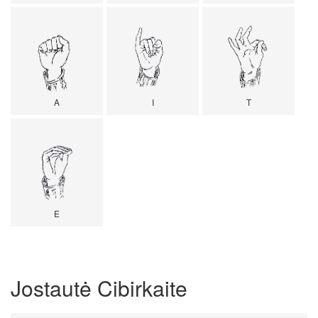
A
I
T
E
Jostautė Cibirkaite