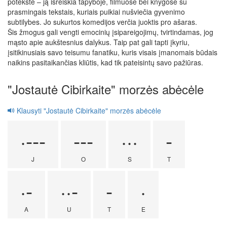
potekste – ją išreiškia tapyboje, filmuose bei knygose su
prasmingais tekstais, kuriais puikiai nušviečia gyvenimo
subtilybes. Jo sukurtos komedijos verčia juoktis pro ašaras.
Šis žmogus gali vengti emocinių įsipareigojimų, tvirtindamas, jog
mąsto apie aukštesnius dalykus. Taip pat gali tapti įkyriu,
įsitikinusiais savo teisumu fanatiku, kuris visais įmanomais būdais
naikins pasitaikančias kliūtis, kad tik pateisintų savo pažiūras.
"Jostautė Cibirkaite" morzės abėcėle
Klausyti "Jostautė Cibirkaite" morzės abėcėle
·---
---
···
-
J
O
S
T
·-
··-
-
·
A
U
T
E