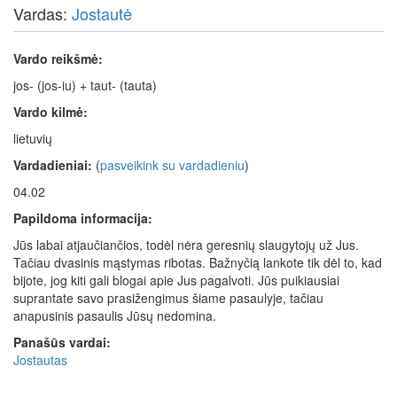
Vardas:
Jostautė
Vardo reikšmė:
jos- (jos-iu) + taut- (tauta)
Vardo kilmė:
lietuvių
Vardadieniai:
(
pasveikink su vardadieniu
)
04.02
Papildoma informacija:
Jūs labai atjaučiančios, todėl nėra geresnių slaugytojų už Jus.
Tačiau dvasinis mąstymas ribotas. Bažnyčią lankote tik dėl to, kad
bijote, jog kiti gali blogai apie Jus pagalvoti. Jūs puikiausiai
suprantate savo prasižengimus šiame pasaulyje, tačiau
anapusinis pasaulis Jūsų nedomina.
Panašūs vardai:
Jostautas