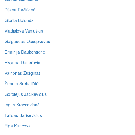
Dijana Račkienė
Glorija Bolondz
Vladislova Vaniuškin
Gelgaudas Oščepkovas
Erminija Daukentienė
Eivydaa Denerovič
Vainonas Žužginas
Ženeta Srebaliūtė
Gordiejus Jacikevičius
Ingita Kravcovienė
Talidas Barisevičius
Elga Kuncova