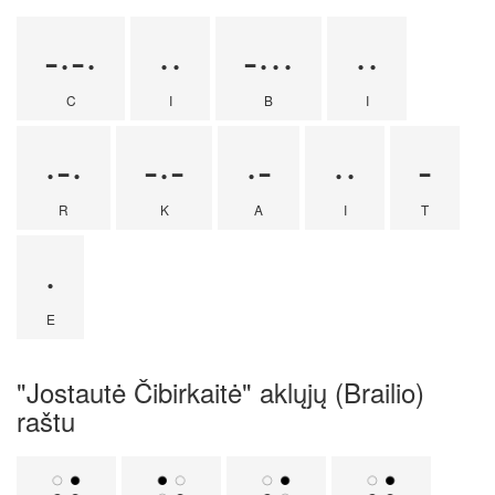
-·-·
··
-···
··
C
I
B
I
·-·
-·-
·-
··
-
R
K
A
I
T
·
E
"Jostautė Čibirkaitė" aklųjų (Brailio)
raštu