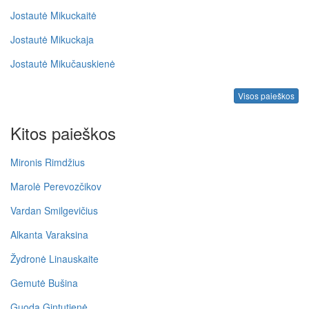
Jostautė Mikuckaitė
Jostautė Mikuckaja
Jostautė Mikučauskienė
Visos paieškos
Kitos paieškos
Mironis Rimdžius
Marolė Perevozčikov
Vardan Smilgevičius
Alkanta Varaksina
Žydronė Linauskaite
Gemutė Bušina
Guoda Gintutienė