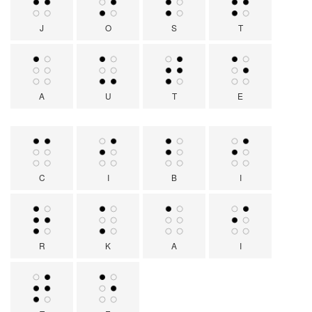
J
O
S
T
A
U
T
E
C
I
B
I
R
K
A
I