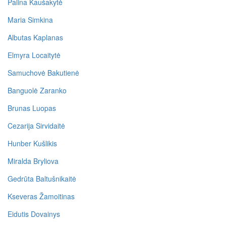
Palina Kaušakytė
Maria Simkina
Albutas Kaplanas
Elmyra Locaitytė
Samuchovė Bakutienė
Banguolė Zaranko
Brunas Luopas
Cezarija Sirvidaitė
Hunber Kušlikis
Miralda Bryliova
Gedrūta Baltušnikaitė
Kseveras Žamoitinas
Eidutis Dovainys