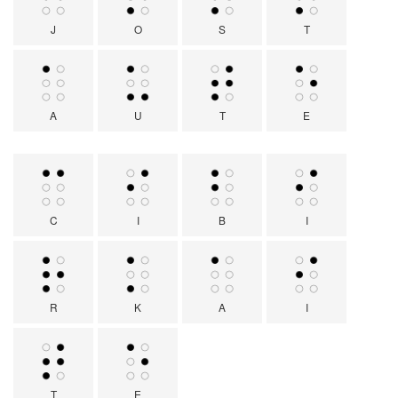
J
O
S
T
A
U
T
E
C
I
B
I
R
K
A
I
T
E