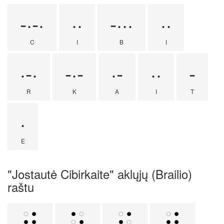
-·-·
··
-···
··
C
I
B
I
·-·
-·-
·-
··
-
R
K
A
I
T
·
E
"Jostautė Cibirkaite" aklųjų (Brailio)
raštu