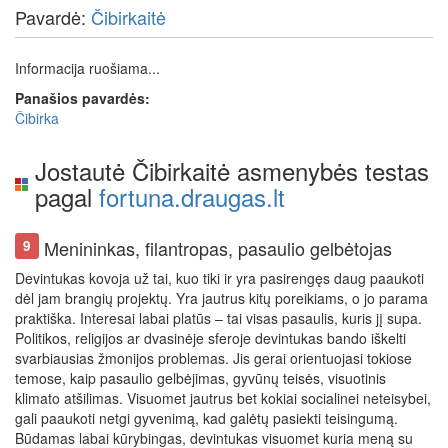
Pavardė:
Čibirkaitė
Informacija ruošiama...
Panašios pavardės:
Čibirka
Jostautė Čibirkaitė asmenybės testas
pagal
fortuna.draugas.lt
Menininkas, filantropas, pasaulio gelbėtojas
9
Devintukas kovoja už tai, kuo tiki ir yra pasirengęs daug paaukoti
dėl jam brangių projektų. Yra jautrus kitų poreikiams, o jo parama
praktiška. Interesai labai platūs – tai visas pasaulis, kuris jį supa.
Politikos, religijos ar dvasinėje sferoje devintukas bando iškelti
svarbiausias žmonijos problemas. Jis gerai orientuojasi tokiose
temose, kaip pasaulio gelbėjimas, gyvūnų teisės, visuotinis
klimato atšilimas. Visuomet jautrus bet kokiai socialinei neteisybei,
gali paaukoti netgi gyvenimą, kad galėtų pasiekti teisingumą.
Būdamas labai kūrybingas, devintukas visuomet kuria meną su