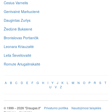
Česius Varnelis
Gentvainė Markucienė
Daugintas Zurlys
Žiedūnė Buksienė
Bronislovas Portiančik
Leonara Kriauzaitė
Leila Ševeliovaitė
Romute Ariugalinskaitė
A
B
C
D
E
F
G
H
I
Y
J
K
L
M
N
O
P
R
S
T
U
V
Z
© 1999 – 2026 "Draugas.lt"
Privatumo politika
Naudojimosi taisyklės