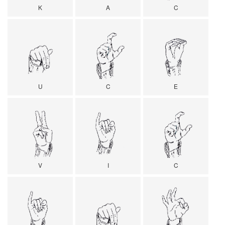
K
A
C
U
C
E
V
I
C