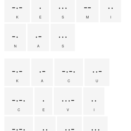
-·-
·
···
--
··
K
E
S
M
I
-·
·-
···
N
A
S
-·-
·-
-·-·
··-
K
A
C
U
-·-·
·
···-
··
C
E
V
I
-·-·
··
··-
···