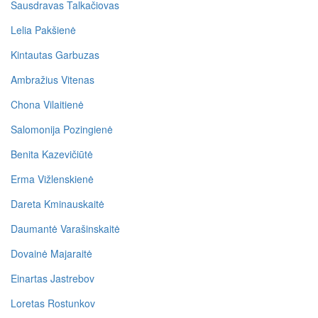
Sausdravas Talkačiovas
Lelia Pakšienė
Kintautas Garbuzas
Ambražius Vitenas
Chona Vilaitienė
Salomonija Pozingienė
Benita Kazevičiūtė
Erma Vižlenskienė
Dareta Kminauskaitė
Daumantė Varašinskaitė
Dovainė Majaraitė
Einartas Jastrebov
Loretas Rostunkov