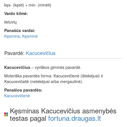
kęs- (kęsti) + min- (minėti)
Vardo kilmė:
lietuvių
Panašūs vardai:
Kęsmina
,
Kęsminė
Pavardė:
Kacucevičius
Kacucevičius
– vyriškos giminės pavardė.
Moteriška pavardės forma: Kacucevičienė (ištekėjusi) ir
Kacucevičaitė (netekėjusi arba mergautinė).
Panašios pavardės:
Kacucevičienė
Kęsminas Kacucevičius asmenybės
testas pagal
fortuna.draugas.lt