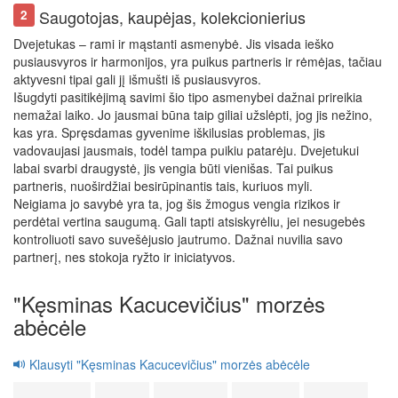
Saugotojas, kaupėjas, kolekcionierius
2
Dvejetukas – rami ir mąstanti asmenybė. Jis visada ieško
pusiausvyros ir harmonijos, yra puikus partneris ir rėmėjas, tačiau
aktyvesni tipai gali jį išmušti iš pusiausvyros.
Išugdyti pasitikėjimą savimi šio tipo asmenybei dažnai prireikia
nemažai laiko. Jo jausmai būna taip giliai užslėpti, jog jis nežino,
kas yra. Spręsdamas gyvenime iškilusias problemas, jis
vadovaujasi jausmais, todėl tampa puikiu patarėju. Dvejetukui
labai svarbi draugystė, jis vengia būti vienišas. Tai puikus
partneris, nuoširdžiai besirūpinantis tais, kuriuos myli.
Neigiama jo savybė yra ta, jog šis žmogus vengia rizikos ir
perdėtai vertina saugumą. Gali tapti atsiskyrėliu, jei nesugebės
kontroliuoti savo suvešėjusio jautrumo. Dažnai nuvilia savo
partnerį, nes stokoja ryžto ir iniciatyvos.
"Kęsminas Kacucevičius" morzės
abėcėle
Klausyti "Kęsminas Kacucevičius" morzės abėcėle