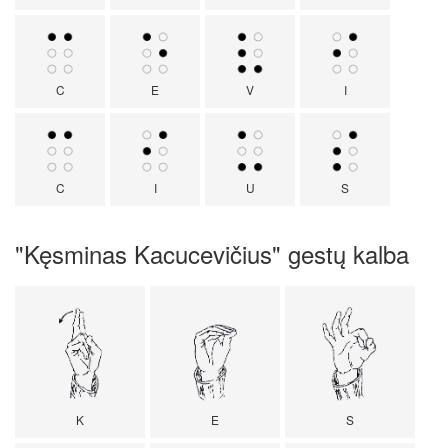
C
E
V
I
C
I
U
S
"Kęsminas Kacucevičius" gestų kalba
K
E
S