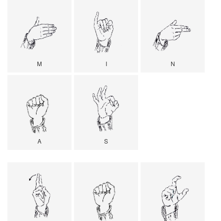
M
I
N
A
S