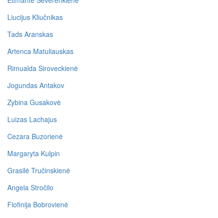
Eitmantė Ševerenkienė
Liucijus Kliučnikas
Tads Aranskas
Artenca Matuliauskas
Rimualda Siroveckienė
Jogundas Antakov
Zybina Gusakovė
Luizas Lachajus
Cezara Buzorienė
Margaryta Kulpin
Grasilė Tručinskienė
Angela Stročilo
Fiofinija Bobrovienė