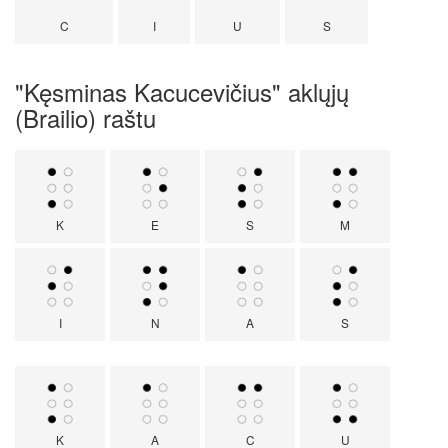
C
I
U
S
"Kęsminas Kacucevičius" aklųjų
(Brailio) raštu
K
E
S
M
I
N
A
S
K
A
C
U