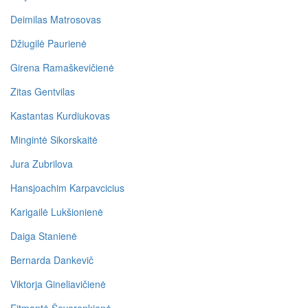
Deimilas Matrosovas
Džiugilė Paurienė
Girena Ramaškevičienė
Zitas Gentvilas
Kastantas Kurdiukovas
Mingintė Sikorskaitė
Jura Zubrilova
Hansjoachim Karpavcicius
Karigailė Lukšionienė
Daiga Stanienė
Bernarda Dankevič
Viktorja Gineliavičienė