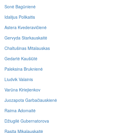
Sonė Bagūnienė
Idalijus Polikaitis
Astera Kvederavičienė
Gervyda Starkauskaitė
Chaltušinas Mitalauskas
Gedartė Kaušiūtė
Paleksina Bruknienė
Liudvik Valainis
Varūna Kiriejienkov
Juozapota Garbačiauskienė
Raima Adomaitė
Džiugilė Gubernatorova
Rasita Mikalauskaitė