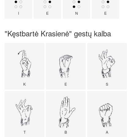
I
E
N
E
"Kęstbartė Krasienė" gestų kalba
K
E
S
T
B
A