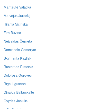
Mantautė Valacka
Matvejus Jureckij
Hilarija Sičinska
Fira Buvina
Neivaldas Černeta
Domincelė Čemerytė
Skirmanta Kazliak
Rustemas Rimeisis
Dolorosa Gorovec
Riga Ligutienė
Dinaida Balbuckaite
Gvydas Jasiulis