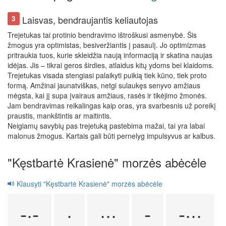
Laisvas, bendraujantis keliautojas
3
Trejetukas tai protinio bendravimo ištroškusi asmenybė. Šis
žmogus yra optimistas, besiveržiantis į pasaulį. Jo optimizmas
pritraukia tuos, kurie skleidžia naują informaciją ir skatina naujas
idėjas. Jis – tikrai geros širdies, atlaidus kitų ydoms bei klaidoms.
Trejetukas visada stengiasi palaikyti puikią tiek kūno, tiek proto
formą. Amžinai jaunatviškas, netgi sulaukęs senyvo amžiaus
mėgsta, kai jį supa įvairaus amžiaus, rasės ir tikėjimo žmonės.
Jam bendravimas reikalingas kaip oras, yra svarbesnis už poreikį
praustis, mankštintis ar maitintis.
Neigiamų savybių pas trejetuką pastebima mažai, tai yra labai
malonus žmogus. Kartais gali būti pernelyg impulsyvus ar kalbus.
"Kęstbartė Krasienė" morzės abėcėle
Klausyti "Kęstbartė Krasienė" morzės abėcėle
-·-
·
···
-
-···