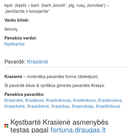
kęst- (kęsti) + bart- (barti „kovoti“, plg. rusų „borotsia“) –
„kenčiantis ir kovojantis“
Vardo kilmė:
lietuvių
Panašūs vardai:
Kęstbartas
Pavardė:
Krasienė
Krasienė
– moteriška pavardės forma (ištekėjusi).
Ši pavardė kilusi iš vyriškos giminės pavardės Krasys.
Panašios pavardės:
Krasinskė
,
Krasikova
,
Krasilnikovas
,
Krasilnikova
,
Krasikoviene
,
Krasickaitė
,
Krasickienė
,
Krasickas
,
Krasinskaja
,
Krasilščikova
Kęstbartė Krasienė asmenybės
testas pagal
fortuna.draugas.lt