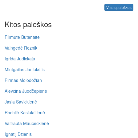
Visos paieškos
Kitos paieškos
Filimutė Būtėnaitė
Vaingedė Reznik
Igrida Judickaja
Mintgailas Janiukštis
Firmas Molodožian
Alevcina Juodčepienė
Jasia Savickienė
Rachilė Kasiulaitienė
Valtrauta Maučeckienė
Ignatij Dzienis