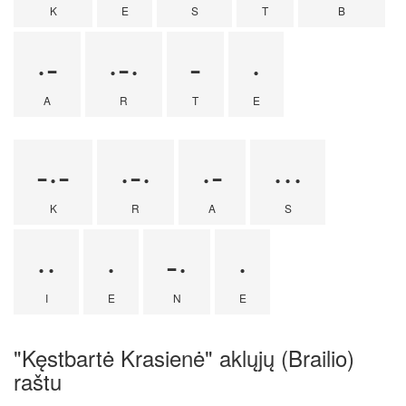
K
E
S
T
B
·-
·-·
-
·
A
R
T
E
-·-
·-·
·-
···
K
R
A
S
··
·
-·
·
I
E
N
E
"Kęstbartė Krasienė" aklųjų (Brailio)
raštu