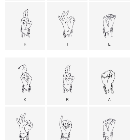
R
T
E
K
R
A