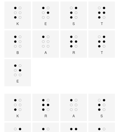
K
E
S
T
B
A
R
T
E
K
R
A
S