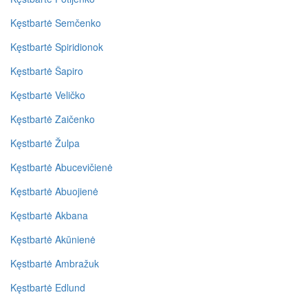
Kęstbartė Semčenko
Kęstbartė Spiridionok
Kęstbartė Šapiro
Kęstbartė Veličko
Kęstbartė Zaičenko
Kęstbartė Žulpa
Kęstbartė Abucevičienė
Kęstbartė Abuojienė
Kęstbartė Akbana
Kęstbartė Akūnienė
Kęstbartė Ambražuk
Kęstbartė Edlund