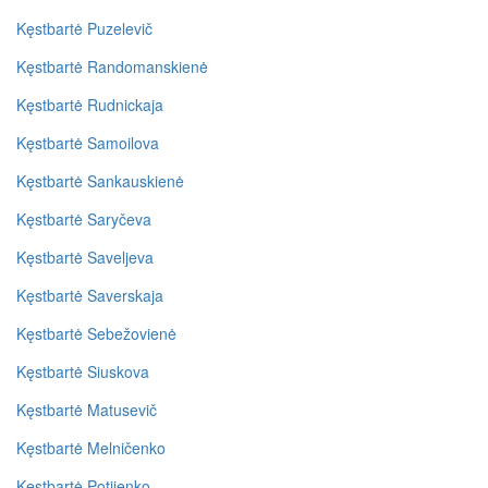
Kęstbartė Puzelevič
Kęstbartė Randomanskienė
Kęstbartė Rudnickaja
Kęstbartė Samoilova
Kęstbartė Sankauskienė
Kęstbartė Saryčeva
Kęstbartė Saveljeva
Kęstbartė Saverskaja
Kęstbartė Sebežovienė
Kęstbartė Siuskova
Kęstbartė Matusevič
Kęstbartė Melničenko
Kęstbartė Potijenko