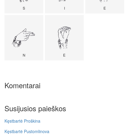
S
I
E
N
E
Komentarai
Susijusios paieškos
Kęstbartė Proškina
Kęstbartė Pustomlinova