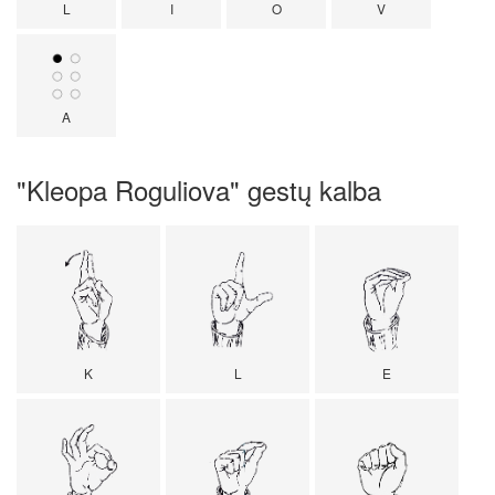
L
I
O
V
A
"Kleopa Roguliova" gestų kalba
K
L
E