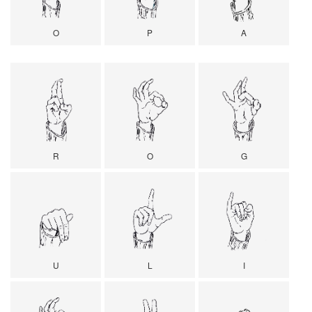
O
P
A
R
O
G
U
L
I