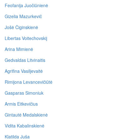
Feofanija Juočiūnienė
Gizelia Mazurkevič
Jošė Čiginskienė
Libertas Voitechovskij
Arina Mimienė
Gedvaldas Litvinaitis
Agrifina Vasiljevaitė
Rimijona Levancevičiūtė
Gasparas Simoniuk
Armis Eitkevičius
Gintautė Medalskienė
Vidita Kabalinskienė
Klatilda Juša