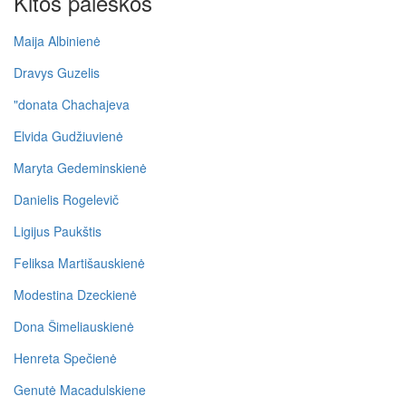
Kitos paieškos
Maija Albinienė
Dravys Guzelis
"donata Chachajeva
Elvida Gudžiuvienė
Maryta Gedeminskienė
Danielis Rogelevič
Ligijus Paukštis
Feliksa Martišauskienė
Modestina Dzeckienė
Dona Šimeliauskienė
Henreta Spečienė
Genutė Macadulskiene