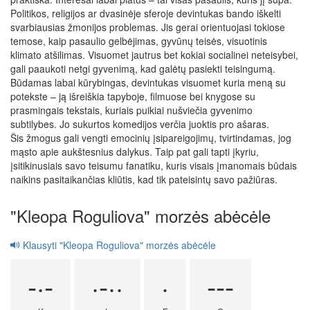
Politikos, religijos ar dvasinėje sferoje devintukas bando iškelti
svarbiausias žmonijos problemas. Jis gerai orientuojasi tokiose
temose, kaip pasaulio gelbėjimas, gyvūnų teisės, visuotinis
klimato atšilimas. Visuomet jautrus bet kokiai socialinei neteisybei,
gali paaukoti netgi gyvenimą, kad galėtų pasiekti teisingumą.
Būdamas labai kūrybingas, devintukas visuomet kuria meną su
potekste – ją išreiškia tapyboje, filmuose bei knygose su
prasmingais tekstais, kuriais puikiai nušviečia gyvenimo
subtilybes. Jo sukurtos komedijos verčia juoktis pro ašaras.
Šis žmogus gali vengti emocinių įsipareigojimų, tvirtindamas, jog
mąsto apie aukštesnius dalykus. Taip pat gali tapti įkyriu,
įsitikinusiais savo teisumu fanatiku, kuris visais įmanomais būdais
naikins pasitaikančias kliūtis, kad tik pateisintų savo pažiūras.
"Kleopa Roguliova" morzės abėcėle
Klausyti "Kleopa Roguliova" morzės abėcėle
-·-
·-··
·
---