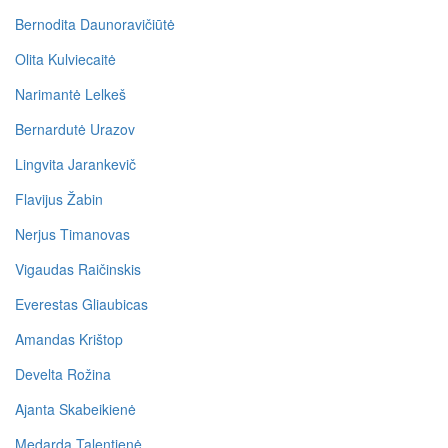
Bernodita Daunoravičiūtė
Olita Kulviecaitė
Narimantė Lelkeš
Bernardutė Urazov
Lingvita Jarankevič
Flavijus Žabin
Nerjus Timanovas
Vigaudas Raičinskis
Everestas Gliaubicas
Amandas Krištop
Develta Rožina
Ajanta Skabeikienė
Medarda Talentienė