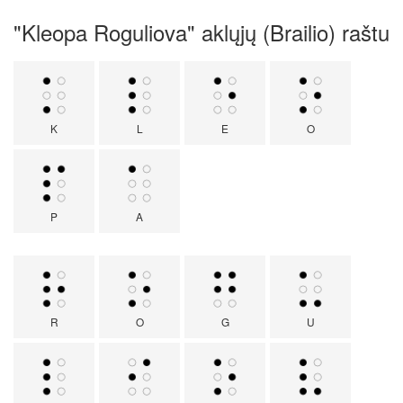
"Kleopa Roguliova" aklųjų (Brailio) raštu
K
L
E
O
P
A
R
O
G
U