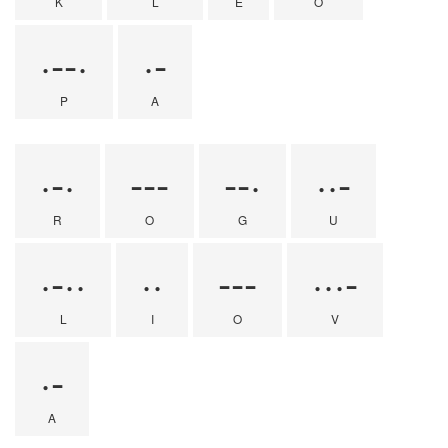
K
L
E
O
·--·
·-
P
A
·-·
---
--·
··-
R
O
G
U
·-··
··
---
···-
L
I
O
V
·-
A