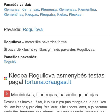
Panašūs vardai:
Klemansa
,
Klemansas
,
Klemensa
,
Klemensas
,
Klementina
,
Klementinas
,
Kleopas
,
Kleopatra
,
Kletas
,
Kleckas
Pavardė:
Roguliova
Roguliova
– moteriška pavardės forma.
Ši pavardė kilusi iš vyriškos giminės pavardės Roguliovas.
Panašios pavardės:
RoguliN
Kleopa Roguliova asmenybės testas
pagal
fortuna.draugas.lt
Menininkas, filantropas, pasaulio gelbėtojas
9
Devintukas kovoja už tai, kuo tiki ir yra pasirengęs daug paaukoti
dėl jam brangių projektų. Yra jautrus kitų poreikiams, o jo parama
praktiška. Interesai labai platūs – tai visas pasaulis, kuris jį supa.