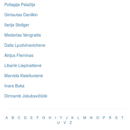
Poliagija Palažija
Gintautas Danilkin
Ilarija Stollger
Medartas Vengraitis
Dalia Lyudvinavichene
Airijus Fleminas
Libartė Liepinaitienė
Marvida Kisieliuvienė
Inara Buka
Dirmantė Jokubavičiūtė
A
B
C
D
E
F
G
H
I
Y
J
K
L
M
N
O
P
R
S
T
U
V
Z