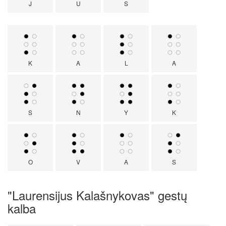
J
U
S
K
A
L
A
S
N
Y
K
O
V
A
S
"Laurensijus Kalašnykovas" gestų
kalba