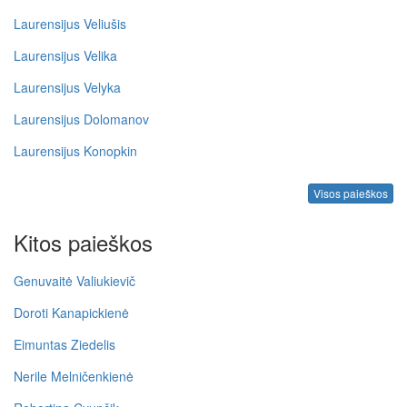
Laurensijus Veliušis
Laurensijus Velika
Laurensijus Velyka
Laurensijus Dolomanov
Laurensijus Konopkin
Visos paieškos
Kitos paieškos
Genuvaitė Valiukievič
Doroti Kanapickienė
Eimuntas Ziedelis
Nerile Melničenkienė