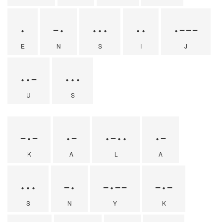
·
-·
···
··
·---
E
N
S
I
J
··-
···
U
S
-·-
·-
·-··
·-
K
A
L
A
···
-·
-·--
-·-
S
N
Y
K