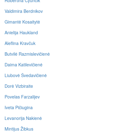
Robertina Cyunčik
Valdimira Berdnikov
Gimantė Kosaitytė
Anielija Haukland
Aleflina Kravčuk
Butvilė Razmislevičienė
Daima Katilevičienė
Liubovė Švedavičienė
Dorė Vizbiraite
Povelas Farzalijev
Iveta Pičiugina
Levanorija Nakienė
Mintijus Žibkus