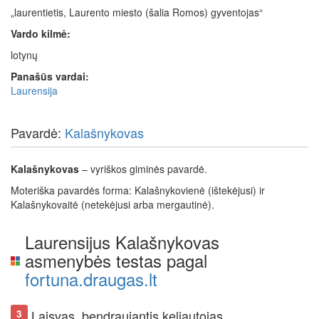
„laurentietis, Laurento miesto (šalia Romos) gyventojas“
Vardo kilmė:
lotynų
Panašūs vardai:
Laurensija
Pavardė:
Kalašnykovas
Kalašnykovas
– vyriškos giminės pavardė.
Moteriška pavardės forma: Kalašnykovienė (ištekėjusi) ir
Kalašnykovaitė (netekėjusi arba mergautinė).
Laurensijus Kalašnykovas
asmenybės testas pagal
fortuna.draugas.lt
Laisvas, bendraujantis keliautojas
3