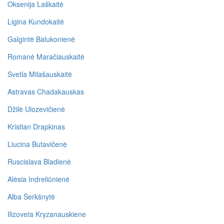
Oksenija Laškaitė
Ligina Kundokaitė
Galgintė Balukonienė
Romanė Maračiauskaitė
Svetla Milašauskaitė
Astravas Chadakauskas
Džilė Ulozevičienė
Kristian Drapkinas
Liucina Butavičenė
Ruscislava Bladienė
Alėsia Indreliūnienė
Alba Šerkšnytė
Ilizoveta Kryzanauskiene