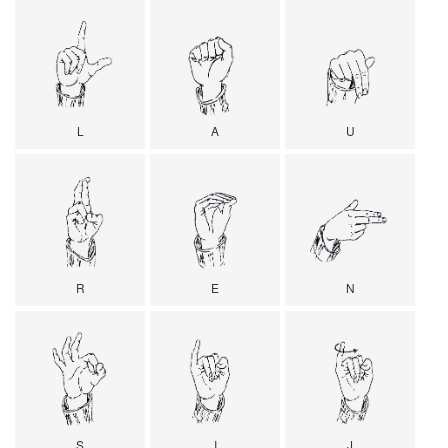
L
A
U
R
E
N
S
I
J