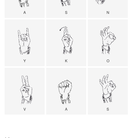
A
S
N
Y
K
O
V
A
S