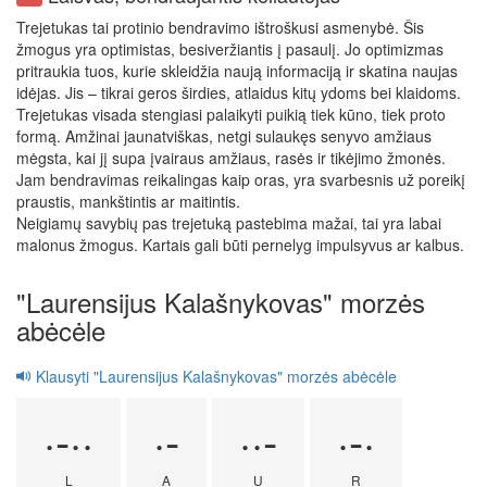
Trejetukas tai protinio bendravimo ištroškusi asmenybė. Šis
žmogus yra optimistas, besiveržiantis į pasaulį. Jo optimizmas
pritraukia tuos, kurie skleidžia naują informaciją ir skatina naujas
idėjas. Jis – tikrai geros širdies, atlaidus kitų ydoms bei klaidoms.
Trejetukas visada stengiasi palaikyti puikią tiek kūno, tiek proto
formą. Amžinai jaunatviškas, netgi sulaukęs senyvo amžiaus
mėgsta, kai jį supa įvairaus amžiaus, rasės ir tikėjimo žmonės.
Jam bendravimas reikalingas kaip oras, yra svarbesnis už poreikį
praustis, mankštintis ar maitintis.
Neigiamų savybių pas trejetuką pastebima mažai, tai yra labai
malonus žmogus. Kartais gali būti pernelyg impulsyvus ar kalbus.
"Laurensijus Kalašnykovas" morzės
abėcėle
Klausyti "Laurensijus Kalašnykovas" morzės abėcėle
·-··
·-
··-
·-·
L
A
U
R