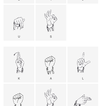
U
S
K
A
L