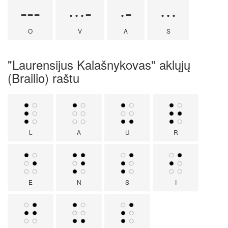
---
···-
·-
···
O
V
A
S
"Laurensijus Kalašnykovas" aklųjų
(Brailio) raštu
L
A
U
R
E
N
S
I