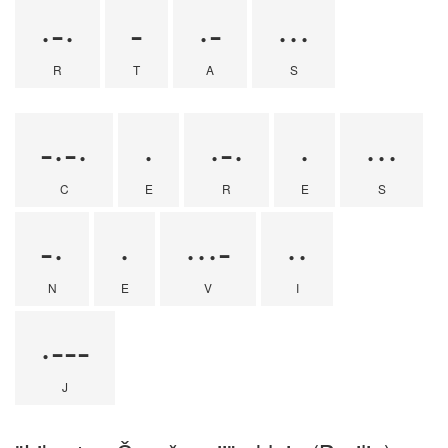
·-·
-
·-
···
R
T
A
S
-·-·
·
·-·
·
···
C
E
R
E
S
-·
·
···-
··
N
E
V
I
·---
J