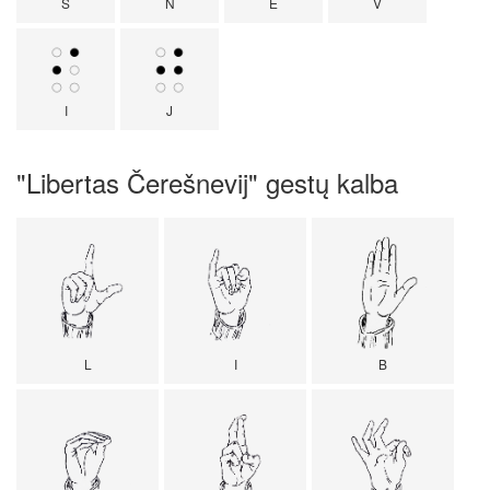
S
N
E
V
I
J
"Libertas Čerešnevij" gestų kalba
L
I
B