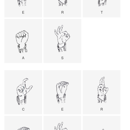
E
R
T
A
S
C
E
R