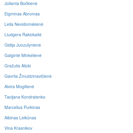
Jolianta Bočkienė
Eigminas Abromas
Leila Nevidomskienė
Liudgera Rakickaitė
Gidija Juozulynienė
Galgintė Minkelienė
Gražutis Alicki
Gavrila Žmuidzinavičienė
Alvira Mogilienė
Tacijana Kondratenko
Marcelius Purkinas
Aibinas Leikūnas
Vina Krasnikov