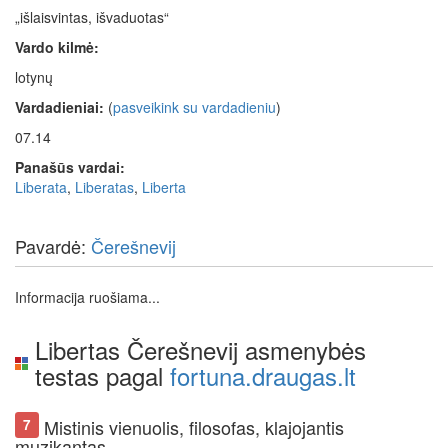
„išlaisvintas, išvaduotas“
Vardo kilmė:
lotynų
Vardadieniai:
(
pasveikink su vardadieniu
)
07.14
Panašūs vardai:
Liberata
,
Liberatas
,
Liberta
Pavardė:
Čerešnevij
Informacija ruošiama...
Libertas Čerešnevij asmenybės
testas pagal
fortuna.draugas.lt
Mistinis vienuolis, filosofas, klajojantis
7
muzikantas