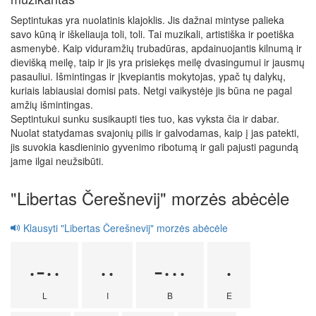
Septintukas yra nuolatinis klajoklis. Jis dažnai mintyse palieka
savo kūną ir iškeliauja toli, toli. Tai muzikali, artistiška ir poetiška
asmenybė. Kaip viduramžių trubadūras, apdainuojantis kilnumą ir
dievišką meilę, taip ir jis yra prisiekęs meilę dvasingumui ir jausmų
pasauliui. Išmintingas ir įkvepiantis mokytojas, ypač tų dalykų,
kuriais labiausiai domisi pats. Netgi vaikystėje jis būna ne pagal
amžių išmintingas.
Septintukui sunku susikaupti ties tuo, kas vyksta čia ir dabar.
Nuolat statydamas svajonių pilis ir galvodamas, kaip į jas patekti,
jis suvokia kasdieninio gyvenimo ribotumą ir gali pajusti pagundą
jame ilgai neužsibūti.
"Libertas Čerešnevij" morzės abėcėle
Klausyti "Libertas Čerešnevij" morzės abėcėle
·-··
··
-···
·
L
I
B
E