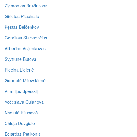
Zigmontas Bružinskas
Giriotas Pliaukštis
Kęstas Belčenkov
Genrikas Stackevičius
Allbertas Asijenkovas
Švytrūnė Butova
Flecina Lidienė
Germutė Milevskienė
Ananijus Sperskij
Večeslava Čulanova
Nastutė Kliucevič
Chloja Dovgialo
Ediardas Petikonis