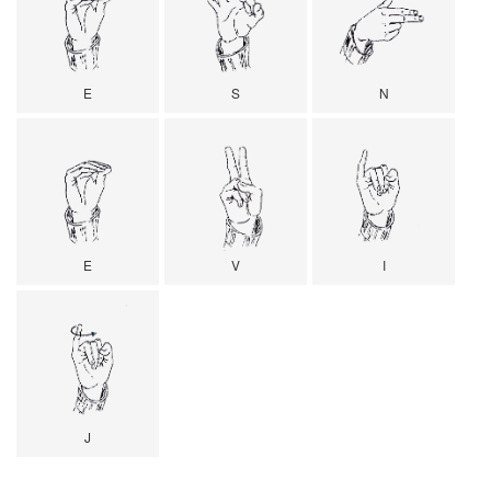
E
S
N
E
V
I
J