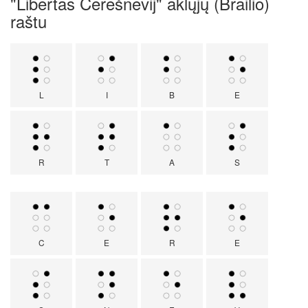
"Libertas Čerešnevij" aklųjų (Brailio)
raštu
L
I
B
E
R
T
A
S
C
E
R
E