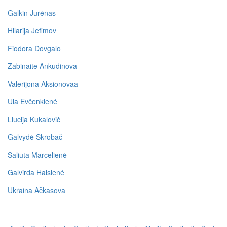
Galkin Jurėnas
Hilarija Jefimov
Fiodora Dovgalo
Zabinaite Ankudinova
Valerijona Aksionovaa
Ūla Evčenkienė
Liucija Kukalovič
Galvydė Skrobač
Saliuta Marcelienė
Galvirda Haisienė
Ukraina Ačkasova