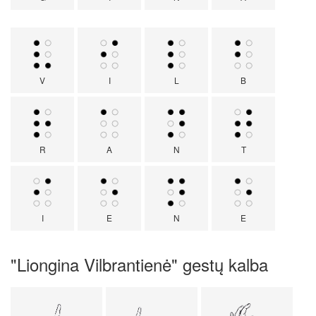
V
I
L
B
R
A
N
T
I
E
N
E
"Liongina Vilbrantienė" gestų kalba