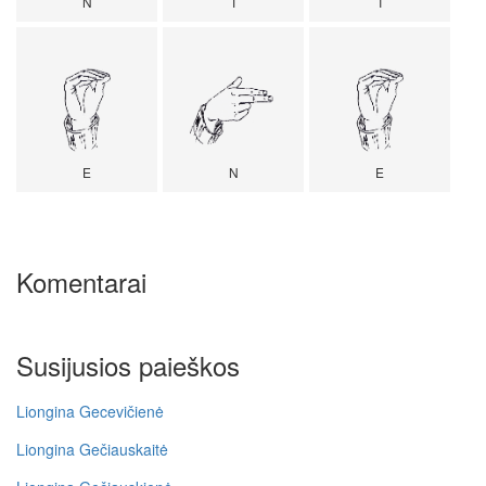
N
T
I
E
N
E
Komentarai
Susijusios paieškos
Liongina Gecevičienė
Liongina Gečiauskaitė