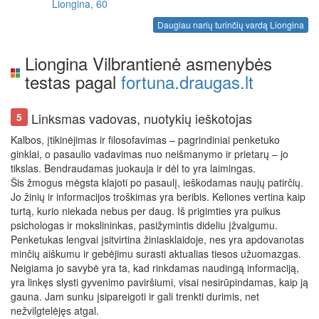
Liongina, 60
Daugiau narių turinčių vardą Liongina
Liongina Vilbrantienė asmenybės
testas pagal
fortuna.draugas.lt
Linksmas vadovas, nuotykių ieškotojas
5
Kalbos, įtikinėjimas ir filosofavimas – pagrindiniai penketuko
ginklai, o pasaulio vadavimas nuo neišmanymo ir prietarų – jo
tikslas. Bendraudamas juokauja ir dėl to yra laimingas.
Šis žmogus mėgsta klajoti po pasaulį, ieškodamas naujų patirčių.
Jo žinių ir informacijos troškimas yra beribis. Keliones vertina kaip
turtą, kurio niekada nebus per daug. Iš prigimties yra puikus
psichologas ir mokslininkas, pasižymintis dideliu įžvalgumu.
Penketukas lengvai įsitvirtina žiniasklaidoje, nes yra apdovanotas
minčių aiškumu ir gebėjimu surasti aktualias tiesos užuomazgas.
Neigiama jo savybė yra ta, kad rinkdamas naudingą informaciją,
yra linkęs slysti gyvenimo paviršiumi, visai nesirūpindamas, kaip ją
gauna. Jam sunku įsipareigoti ir gali trenkti durimis, net
nežvilgtelėjęs atgal.