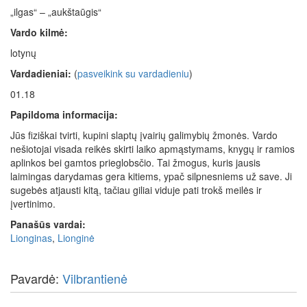
„ilgas“ – „aukštaūgis“
Vardo kilmė:
lotynų
Vardadieniai:
(
pasveikink su vardadieniu
)
01.18
Papildoma informacija:
Jūs fiziškai tvirti, kupini slaptų įvairių galimybių žmonės. Vardo
nešiotojai visada reikės skirti laiko apmąstymams, knygų ir ramios
aplinkos bei gamtos prieglobsčio. Tai žmogus, kuris jausis
laimingas darydamas gera kitiems, ypač silpnesniems už save. Ji
sugebės atjausti kitą, tačiau giliai viduje pati trokš meilės ir
įvertinimo.
Panašūs vardai:
Lionginas
,
Lionginė
Pavardė:
Vilbrantienė