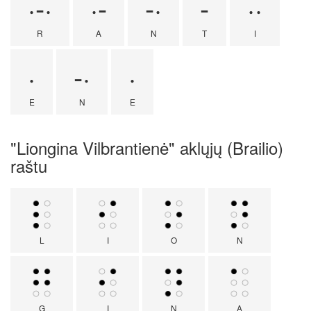
·-·
·-
-·
-
··
R
A
N
T
I
·
-·
·
E
N
E
"Liongina Vilbrantienė" aklųjų (Brailio)
raštu
L
I
O
N
G
I
N
A