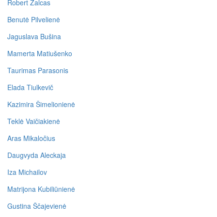
Robert Zalcas
Benutė Pilvelienė
Jaguslava Bušina
Mamerta Matiušenko
Taurimas Parasonis
Elada Tiulkevič
Kazimira Šimelionienė
Teklė Vaičiakienė
Aras Mikaločius
Daugvyda Aleckaja
Iza Michailov
Matrijona Kubiliūnienė
Gustina Ščajevienė