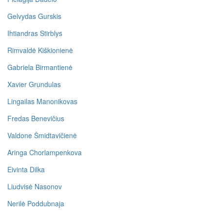
Gelvydas Gurskis
Ihtiandras Stirblys
Rimvaldė Kiškionienė
Gabriela Birmantienė
Xavier Grundulas
Lingailas Manonikovas
Fredas Benevičius
Valdone Šmidtavičienė
Aringa Chorlampenkova
Eivinta Dilka
Liudvisė Nasonov
Nerilė Poddubnaja