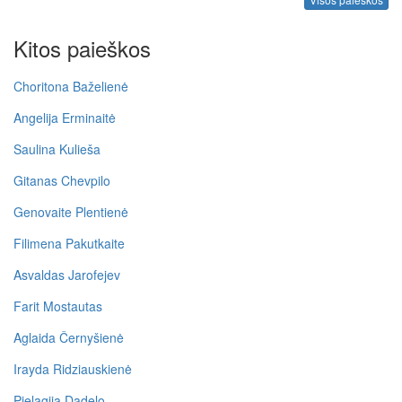
Kitos paieškos
Choritona Baželienė
Angelija Erminaitė
Saulina Kulieša
Gitanas Chevpilo
Genovaite Plentienė
Filimena Pakutkaite
Asvaldas Jarofejev
Farit Mostautas
Aglaida Černyšienė
Irayda Ridziauskienė
Pielagija Dadelo