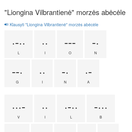
"Liongina Vilbrantienė" morzės abėcėle
Klausyti "Liongina Vilbrantienė" morzės abėcėle
·-··
··
---
-·
L
I
O
N
--·
··
-·
·-
G
I
N
A
···-
··
·-··
-···
V
I
L
B