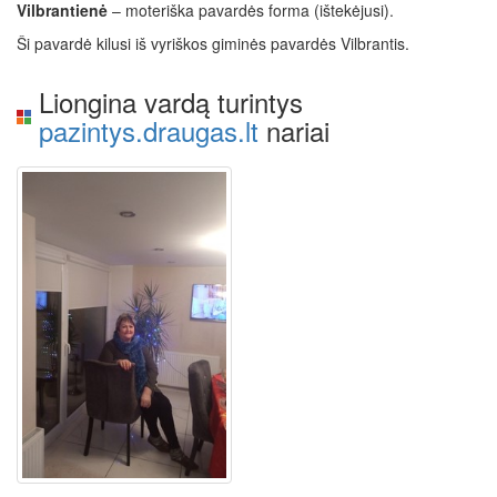
Vilbrantienė
– moteriška pavardės forma (ištekėjusi).
Ši pavardė kilusi iš vyriškos giminės pavardės Vilbrantis.
Liongina vardą turintys
pazintys.draugas.lt
nariai