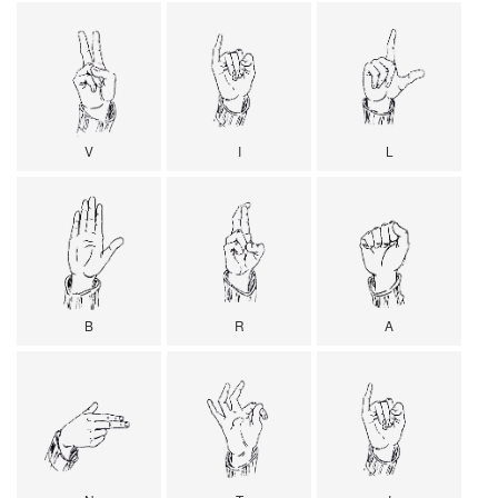
V
I
L
B
R
A