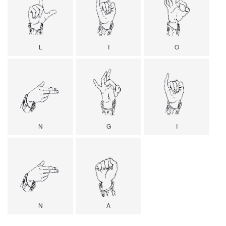
L
I
O
N
G
I
N
A