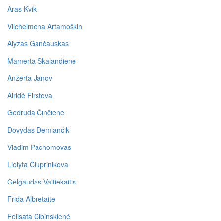
Aras Kvik
Vilchelmena Artamoškin
Alyzas Gančauskas
Mamerta Skalandienė
Anžerta Janov
Airidė Firstova
Gedruda Činčienė
Dovydas Demiančik
Vladim Pachomovas
Liolyta Čiuprinikova
Gelgaudas Vaitiekaitis
Frida Albretaite
Felisata Čibinskienė