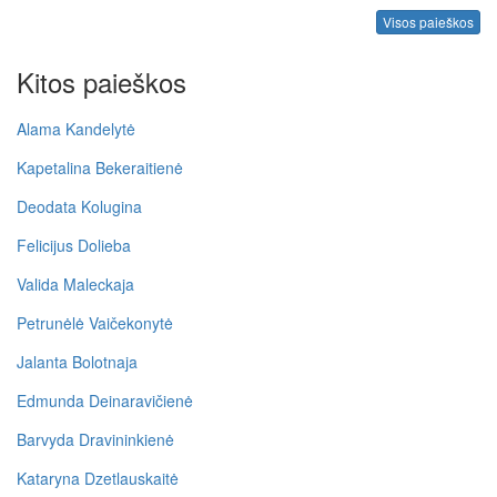
Visos paieškos
Kitos paieškos
Alama Kandelytė
Kapetalina Bekeraitienė
Deodata Kolugina
Felicijus Dolieba
Valida Maleckaja
Petrunėlė Vaičekonytė
Jalanta Bolotnaja
Edmunda Deinaravičienė
Barvyda Dravininkienė
Kataryna Dzetlauskaitė