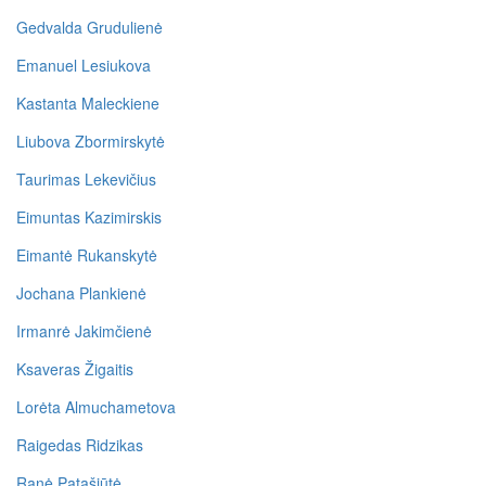
Gedvalda Grudulienė
Emanuel Lesiukova
Kastanta Maleckiene
Liubova Zbormirskytė
Taurimas Lekevičius
Eimuntas Kazimirskis
Eimantė Rukanskytė
Jochana Plankienė
Irmanrė Jakimčienė
Ksaveras Žigaitis
Lorėta Almuchametova
Raigedas Ridzikas
Ranė Patašiūtė