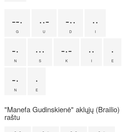
--·
··-
-··
··
G
U
D
I
-·
···
-·-
··
·
N
S
K
I
E
-·
·
N
E
"Manefa Gudinskienė" aklųjų (Brailio)
raštu