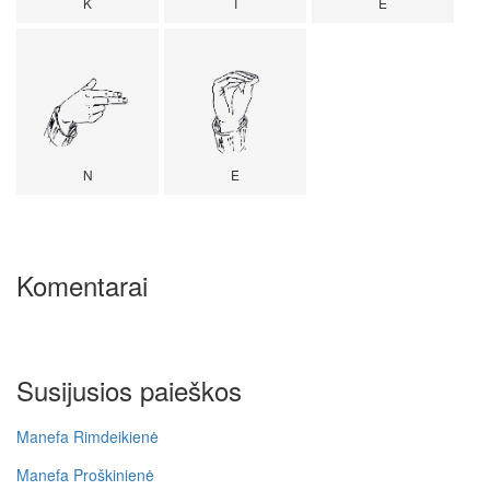
K
I
E
N
E
Komentarai
Susijusios paieškos
Manefa Rimdeikienė
Manefa Proškinienė