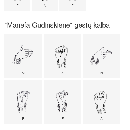
E
N
E
"Manefa Gudinskienė" gestų kalba
M
A
N
E
F
A