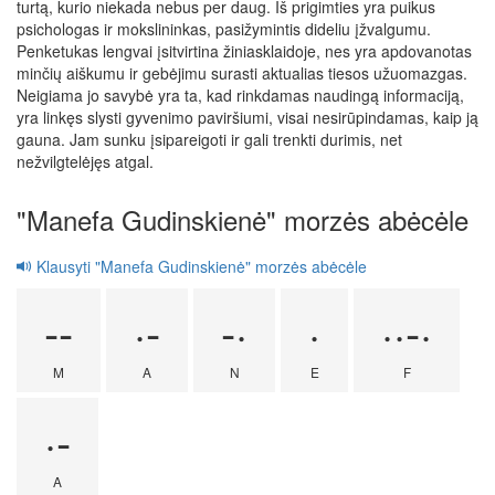
turtą, kurio niekada nebus per daug. Iš prigimties yra puikus
psichologas ir mokslininkas, pasižymintis dideliu įžvalgumu.
Penketukas lengvai įsitvirtina žiniasklaidoje, nes yra apdovanotas
minčių aiškumu ir gebėjimu surasti aktualias tiesos užuomazgas.
Neigiama jo savybė yra ta, kad rinkdamas naudingą informaciją,
yra linkęs slysti gyvenimo paviršiumi, visai nesirūpindamas, kaip ją
gauna. Jam sunku įsipareigoti ir gali trenkti durimis, net
nežvilgtelėjęs atgal.
"Manefa Gudinskienė" morzės abėcėle
Klausyti "Manefa Gudinskienė" morzės abėcėle
--
·-
-·
·
··-·
M
A
N
E
F
·-
A