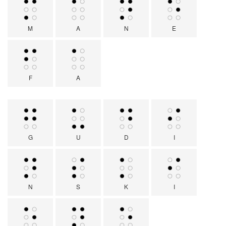
M
A
N
E
F
A
G
U
D
I
N
S
K
I