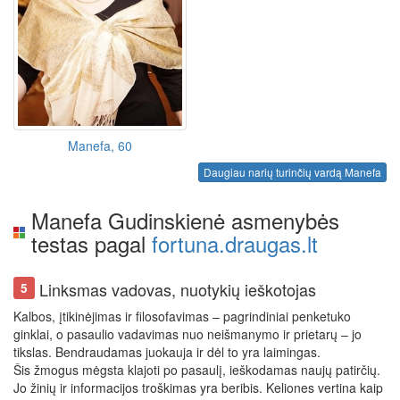
Manefa, 60
Daugiau narių turinčių vardą Manefa
Manefa Gudinskienė asmenybės
testas pagal
fortuna.draugas.lt
Linksmas vadovas, nuotykių ieškotojas
5
Kalbos, įtikinėjimas ir filosofavimas – pagrindiniai penketuko
ginklai, o pasaulio vadavimas nuo neišmanymo ir prietarų – jo
tikslas. Bendraudamas juokauja ir dėl to yra laimingas.
Šis žmogus mėgsta klajoti po pasaulį, ieškodamas naujų patirčių.
Jo žinių ir informacijos troškimas yra beribis. Keliones vertina kaip