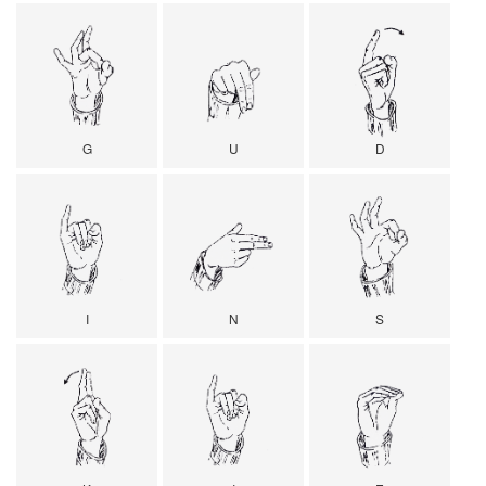
G
U
D
I
N
S