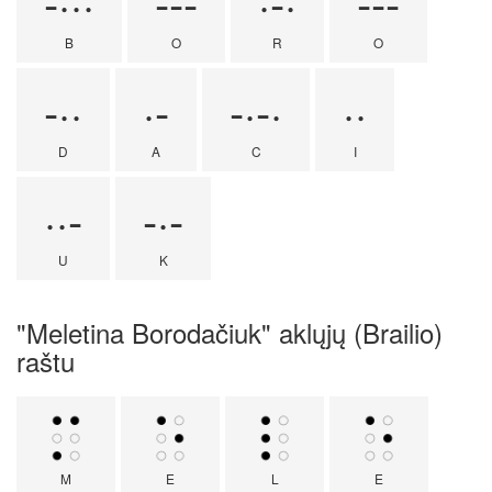
-···
---
·-·
---
B
O
R
O
-··
·-
-·-·
··
D
A
C
I
··-
-·-
U
K
"Meletina Borodačiuk" aklųjų (Brailio)
raštu
M
E
L
E