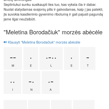
Septintukui sunku susikaupti ties tuo, kas vyksta čia ir dabar.
Nuolat statydamas svajonių pilis ir galvodamas, kaip į jas patekti,
jis suvokia kasdieninio gyvenimo ribotumą ir gali pajusti pagundą
jame ilgai neužsibūti.
"Meletina Borodačiuk" morzės abėcėle
Klausyti "Meletina Borodačiuk" morzės abėcėle
--
·
·-··
·
-
M
E
L
E
T
··
-·
·-
I
N
A