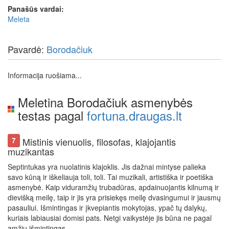
Panašūs vardai:
Meleta
Pavardė:
Borodačiuk
Informacija ruošiama...
Meletina Borodačiuk asmenybės
testas pagal
fortuna.draugas.lt
Mistinis vienuolis, filosofas, klajojantis
7
muzikantas
Septintukas yra nuolatinis klajoklis. Jis dažnai mintyse palieka
savo kūną ir iškeliauja toli, toli. Tai muzikali, artistiška ir poetiška
asmenybė. Kaip viduramžių trubadūras, apdainuojantis kilnumą ir
dievišką meilę, taip ir jis yra prisiekęs meilę dvasingumui ir jausmų
pasauliui. Išmintingas ir įkvepiantis mokytojas, ypač tų dalykų,
kuriais labiausiai domisi pats. Netgi vaikystėje jis būna ne pagal
amžių išmintingas.