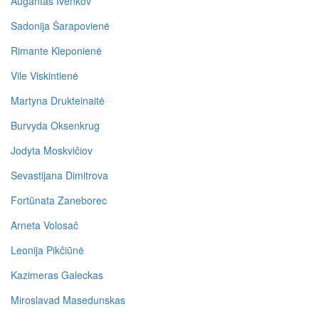
Augantas Ivenkov
Sadonija Šarapovienė
Rimante Kleponienė
Vile Viskintienė
Martyna Drukteinaitė
Burvyda Oksenkrug
Jodyta Moskvičiov
Sevastijana Dimitrova
Fortūnata Zaneborec
Arneta Volosač
Leonija Pikčiūnė
Kazimeras Galeckas
Miroslavad Masedunskas