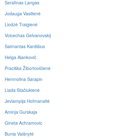
Serafinas Langas
Jodauga Vasilienė
Liodzė Traigienė
Voicechas Gelvanovskij
Saimantas Kardišius
Helga Alankovič
Praciška Žibortovičienė
Hemnolina Sarapin
Liada Stačiukienė
Jevlampija Hofmanaitė
Aminja Gurskaja
Gineta Achramovic
Bunia Vaišnytė