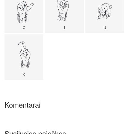
C
I
U
K
Komentarai
Susijusios paieškos