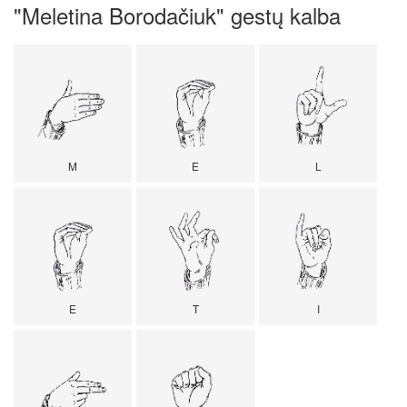
"Meletina Borodačiuk" gestų kalba
M
E
L
E
T
I