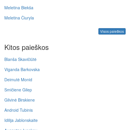
Meletina Biekša
Meletina Čiuryla
Visos paieškos
Kitos paieškos
Blanša Skavičiūtė
Viganda Barkovska
Deimutė Monid
Smičiene Gilep
Gilvinė Birskiene
Android Tubinis
Idilija Jablonskaite