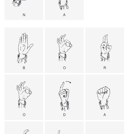
N
A
B
O
R
O
D
A