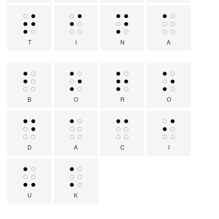
T
I
N
A
B
O
R
O
D
A
C
I
U
K