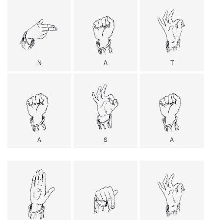
N
A
T
A
S
A