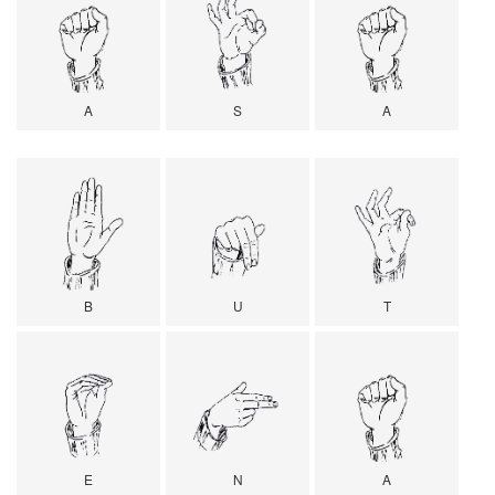
A
S
A
B
U
T
E
N
A