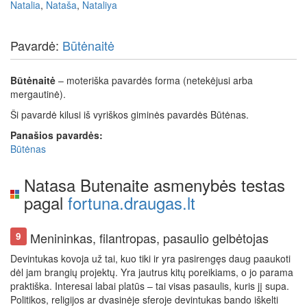
Natalia
,
Nataša
,
Nataliya
Pavardė:
Būtėnaitė
Būtėnaitė
– moteriška pavardės forma (netekėjusi arba
mergautinė).
Ši pavardė kilusi iš vyriškos giminės pavardės Būtėnas.
Panašios pavardės:
Būtėnas
Natasa Butenaite asmenybės testas
pagal
fortuna.draugas.lt
Menininkas, filantropas, pasaulio gelbėtojas
9
Devintukas kovoja už tai, kuo tiki ir yra pasirengęs daug paaukoti
dėl jam brangių projektų. Yra jautrus kitų poreikiams, o jo parama
praktiška. Interesai labai platūs – tai visas pasaulis, kuris jį supa.
Politikos, religijos ar dvasinėje sferoje devintukas bando iškelti