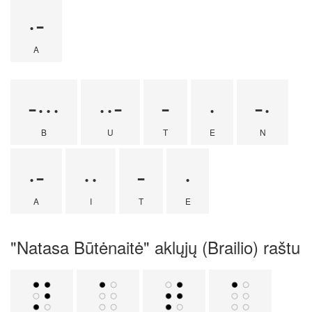
·-
A
-···
··-
-
·
-·
B
U
T
E
N
·-
··
-
·
A
I
T
E
"Natasa Būtėnaitė" aklųjų (Brailio) raštu