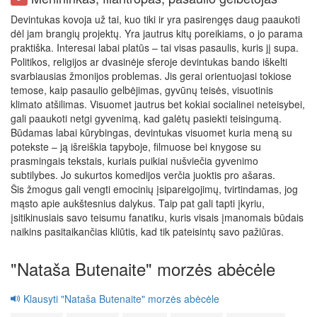
Devintukas kovoja už tai, kuo tiki ir yra pasirengęs daug paaukoti
dėl jam brangių projektų. Yra jautrus kitų poreikiams, o jo parama
praktiška. Interesai labai platūs – tai visas pasaulis, kuris jį supa.
Politikos, religijos ar dvasinėje sferoje devintukas bando iškelti
svarbiausias žmonijos problemas. Jis gerai orientuojasi tokiose
temose, kaip pasaulio gelbėjimas, gyvūnų teisės, visuotinis
klimato atšilimas. Visuomet jautrus bet kokiai socialinei neteisybei,
gali paaukoti netgi gyvenimą, kad galėtų pasiekti teisingumą.
Būdamas labai kūrybingas, devintukas visuomet kuria meną su
potekste – ją išreiškia tapyboje, filmuose bei knygose su
prasmingais tekstais, kuriais puikiai nušviečia gyvenimo
subtilybes. Jo sukurtos komedijos verčia juoktis pro ašaras.
Šis žmogus gali vengti emocinių įsipareigojimų, tvirtindamas, jog
mąsto apie aukštesnius dalykus. Taip pat gali tapti įkyriu,
įsitikinusiais savo teisumu fanatiku, kuris visais įmanomais būdais
naikins pasitaikančias kliūtis, kad tik pateisintų savo pažiūras.
"Nataša Butenaite" morzės abėcėle
Klausyti "Nataša Butenaite" morzės abėcėle