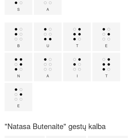
S
A
B
U
T
E
N
A
I
T
E
"Natasa Butenaite" gestų kalba