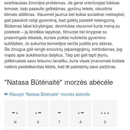
svarbiausias žmonijos problemas. Jis gerai orientuojasi tokiose
temose, kaip pasaulio gelbėjimas, gyvūnų teisės, visuotinis
klimato atšilimas. Visuomet jautrus bet kokiai socialinei neteisybei,
gali paaukoti netgi gyvenimą, kad galėtų pasiekti teisingumą.
Būdamas labai kūrybingas, devintukas visuomet kuria meną su
potekste – ją išreiškia tapyboje, filmuose bei knygose su
prasmingais tekstais, kuriais puikiai nušviečia gyvenimo
subtilybes. Jo sukurtos komedijos verčia juoktis pro ašaras.
Šis žmogus gali vengti emocinių įsipareigojimų, tvirtindamas, jog
mąsto apie aukštesnius dalykus. Taip pat gali tapti įkyriu,
įsitikinusiais savo teisumu fanatiku, kuris visais įmanomais būdais
naikins pasitaikančias kliūtis, kad tik pateisintų savo pažiūras.
"Natasa Būtėnaitė" morzės abėcėle
Klausyti "Natasa Būtėnaitė" morzės abėcėle
-·
·-
-
·-
···
N
A
T
A
S