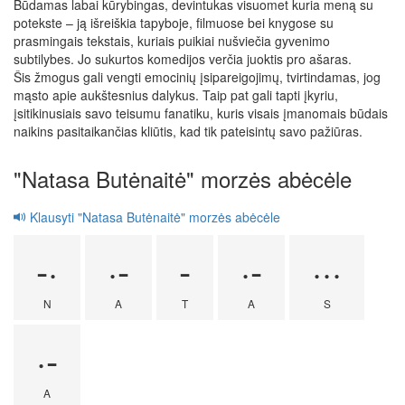
Būdamas labai kūrybingas, devintukas visuomet kuria meną su
potekste – ją išreiškia tapyboje, filmuose bei knygose su
prasmingais tekstais, kuriais puikiai nušviečia gyvenimo
subtilybes. Jo sukurtos komedijos verčia juoktis pro ašaras.
Šis žmogus gali vengti emocinių įsipareigojimų, tvirtindamas, jog
mąsto apie aukštesnius dalykus. Taip pat gali tapti įkyriu,
įsitikinusiais savo teisumu fanatiku, kuris visais įmanomais būdais
naikins pasitaikančias kliūtis, kad tik pateisintų savo pažiūras.
"Natasa Butėnaitė" morzės abėcėle
Klausyti "Natasa Butėnaitė" morzės abėcėle
-·
·-
-
·-
···
N
A
T
A
S
·-
A