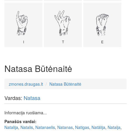
I
T
E
Natasa Būtėnaitė
zmones.draugas.lt
Natasa Būtėnaitė
Vardas:
Natasa
Informacija ruošiama...
Panašūs vardai:
Natalija
,
Natalis
,
Natanaelis
,
Natanas
,
Natigas
,
Natālija
,
Natalja
,