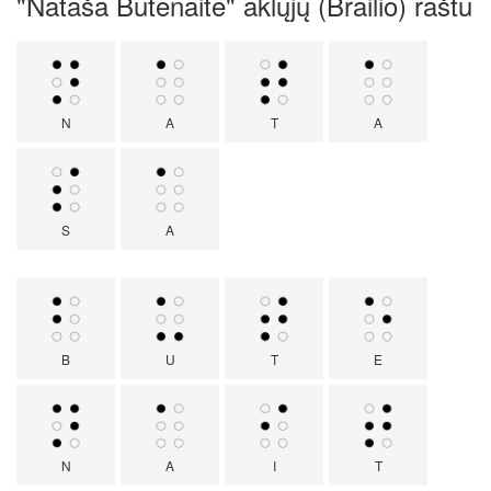
"Nataša Butenaite" aklųjų (Brailio) raštu
N
A
T
A
S
A
B
U
T
E
N
A
I
T