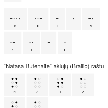
-···
··-
-
·
-·
B
U
T
E
N
·-
··
-
·
A
I
T
E
"Natasa Butenaite" aklųjų (Brailio) raštu
N
A
T
A