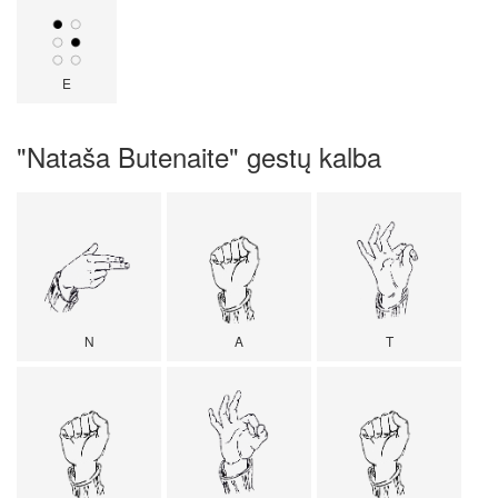
E
"Nataša Butenaite" gestų kalba
N
A
T