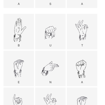
A
S
A
B
U
T
E
N
A