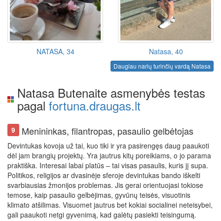
NATASA, 34
Natasa, 40
Daugiau narių turinčių vardą Natasa
Natasa Butenaite asmenybės testas
pagal
fortuna.draugas.lt
Menininkas, filantropas, pasaulio gelbėtojas
9
Devintukas kovoja už tai, kuo tiki ir yra pasirengęs daug paaukoti
dėl jam brangių projektų. Yra jautrus kitų poreikiams, o jo parama
praktiška. Interesai labai platūs – tai visas pasaulis, kuris jį supa.
Politikos, religijos ar dvasinėje sferoje devintukas bando iškelti
svarbiausias žmonijos problemas. Jis gerai orientuojasi tokiose
temose, kaip pasaulio gelbėjimas, gyvūnų teisės, visuotinis
klimato atšilimas. Visuomet jautrus bet kokiai socialinei neteisybei,
gali paaukoti netgi gyvenimą, kad galėtų pasiekti teisingumą.