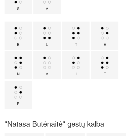
S
A
B
U
T
E
N
A
I
T
E
"Natasa Butėnaitė" gestų kalba