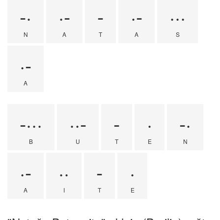
-·
·-
-
·-
···
N
A
T
A
S
·-
A
-···
··-
-
·
-·
B
U
T
E
N
·-
··
-
·
A
I
T
E