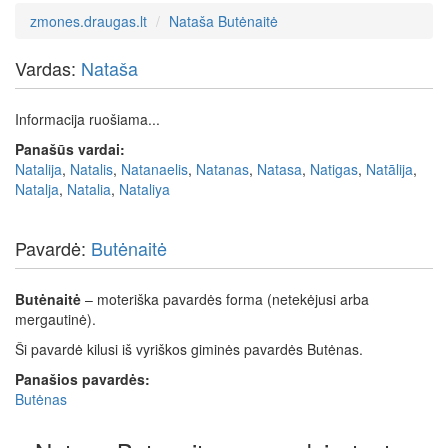
zmones.draugas.lt
Nataša Butėnaitė
Vardas:
Nataša
Informacija ruošiama...
Panašūs vardai:
Natalija
,
Natalis
,
Natanaelis
,
Natanas
,
Natasa
,
Natigas
,
Natālija
,
Natalja
,
Natalia
,
Nataliya
Pavardė:
Butėnaitė
Butėnaitė
– moteriška pavardės forma (netekėjusi arba
mergautinė).
Ši pavardė kilusi iš vyriškos giminės pavardės Butėnas.
Panašios pavardės:
Butėnas