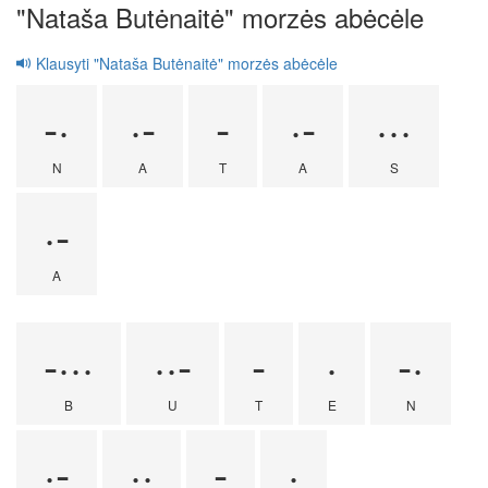
"Nataša Butėnaitė" morzės abėcėle
Klausyti "Nataša Butėnaitė" morzės abėcėle
-·
·-
-
·-
···
N
A
T
A
S
·-
A
-···
··-
-
·
-·
B
U
T
E
N
·-
··
-
·