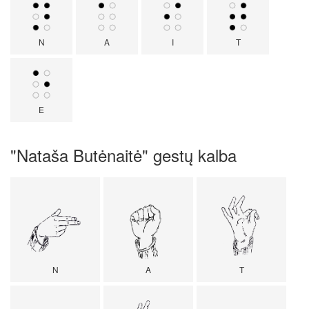
N
A
I
T
E
"Nataša Butėnaitė" gestų kalba
N
A
T