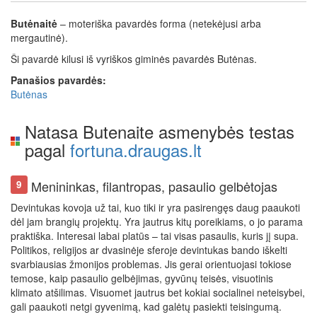
Butėnaitė
– moteriška pavardės forma (netekėjusi arba
mergautinė).
Ši pavardė kilusi iš vyriškos giminės pavardės Butėnas.
Panašios pavardės:
Butėnas
Natasa Butenaite asmenybės testas
pagal
fortuna.draugas.lt
Menininkas, filantropas, pasaulio gelbėtojas
9
Devintukas kovoja už tai, kuo tiki ir yra pasirengęs daug paaukoti
dėl jam brangių projektų. Yra jautrus kitų poreikiams, o jo parama
praktiška. Interesai labai platūs – tai visas pasaulis, kuris jį supa.
Politikos, religijos ar dvasinėje sferoje devintukas bando iškelti
svarbiausias žmonijos problemas. Jis gerai orientuojasi tokiose
temose, kaip pasaulio gelbėjimas, gyvūnų teisės, visuotinis
klimato atšilimas. Visuomet jautrus bet kokiai socialinei neteisybei,
gali paaukoti netgi gyvenimą, kad galėtų pasiekti teisingumą.