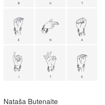
B
U
T
E
N
A
I
T
E
Nataša Butenaite