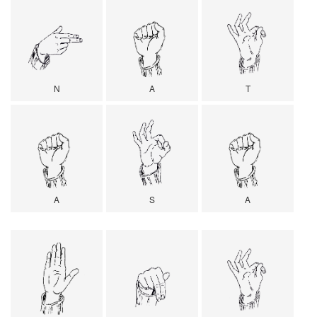
N
A
T
A
S
A