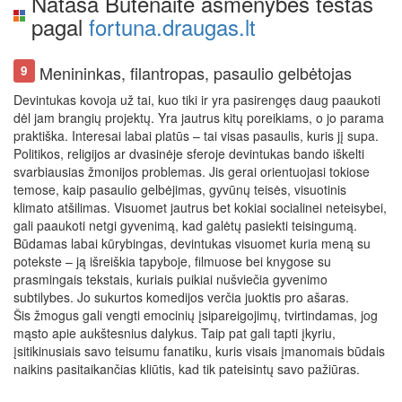
Natasa Butenaite asmenybės testas
pagal
fortuna.draugas.lt
Menininkas, filantropas, pasaulio gelbėtojas
9
Devintukas kovoja už tai, kuo tiki ir yra pasirengęs daug paaukoti
dėl jam brangių projektų. Yra jautrus kitų poreikiams, o jo parama
praktiška. Interesai labai platūs – tai visas pasaulis, kuris jį supa.
Politikos, religijos ar dvasinėje sferoje devintukas bando iškelti
svarbiausias žmonijos problemas. Jis gerai orientuojasi tokiose
temose, kaip pasaulio gelbėjimas, gyvūnų teisės, visuotinis
klimato atšilimas. Visuomet jautrus bet kokiai socialinei neteisybei,
gali paaukoti netgi gyvenimą, kad galėtų pasiekti teisingumą.
Būdamas labai kūrybingas, devintukas visuomet kuria meną su
potekste – ją išreiškia tapyboje, filmuose bei knygose su
prasmingais tekstais, kuriais puikiai nušviečia gyvenimo
subtilybes. Jo sukurtos komedijos verčia juoktis pro ašaras.
Šis žmogus gali vengti emocinių įsipareigojimų, tvirtindamas, jog
mąsto apie aukštesnius dalykus. Taip pat gali tapti įkyriu,
įsitikinusiais savo teisumu fanatiku, kuris visais įmanomais būdais
naikins pasitaikančias kliūtis, kad tik pateisintų savo pažiūras.