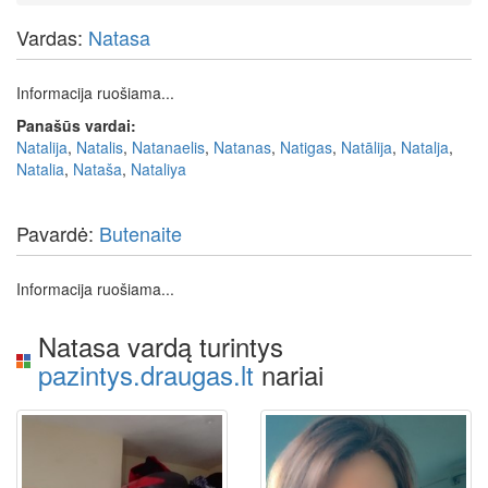
Vardas:
Natasa
Informacija ruošiama...
Panašūs vardai:
Natalija
,
Natalis
,
Natanaelis
,
Natanas
,
Natigas
,
Natālija
,
Natalja
,
Natalia
,
Nataša
,
Nataliya
Pavardė:
Butenaite
Informacija ruošiama...
Natasa vardą turintys
pazintys.draugas.lt
nariai