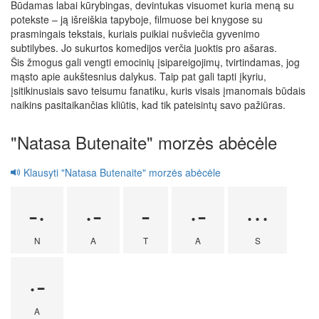
Būdamas labai kūrybingas, devintukas visuomet kuria meną su
potekste – ją išreiškia tapyboje, filmuose bei knygose su
prasmingais tekstais, kuriais puikiai nušviečia gyvenimo
subtilybes. Jo sukurtos komedijos verčia juoktis pro ašaras.
Šis žmogus gali vengti emocinių įsipareigojimų, tvirtindamas, jog
mąsto apie aukštesnius dalykus. Taip pat gali tapti įkyriu,
įsitikinusiais savo teisumu fanatiku, kuris visais įmanomais būdais
naikins pasitaikančias kliūtis, kad tik pateisintų savo pažiūras.
"Natasa Butenaite" morzės abėcėle
Klausyti "Natasa Butenaite" morzės abėcėle
-·
·-
-
·-
···
N
A
T
A
S
·-
A