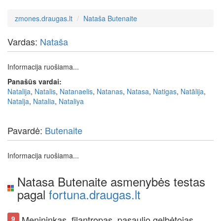
zmones.draugas.lt
Nataša Butenaite
Vardas:
Nataša
Informacija ruošiama...
Panašūs vardai:
Natalija
,
Natalis
,
Natanaelis
,
Natanas
,
Natasa
,
Natigas
,
Natālija
,
Natalja
,
Natalia
,
Nataliya
Pavardė:
Butenaite
Informacija ruošiama...
Natasa Butenaite asmenybės testas
pagal
fortuna.draugas.lt
Menininkas, filantropas, pasaulio gelbėtojas
9