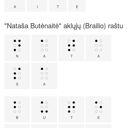
A
I
T
E
"Nataša Butėnaitė" aklųjų (Brailio) raštu
N
A
T
A
S
A
B
U
T
E