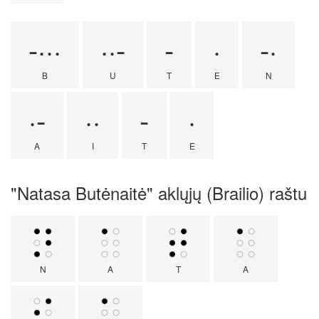
-···
··-
-
·
-·
B
U
T
E
N
·-
··
-
·
A
I
T
E
"Natasa Butėnaitė" aklųjų (Brailio) raštu
N
A
T
A