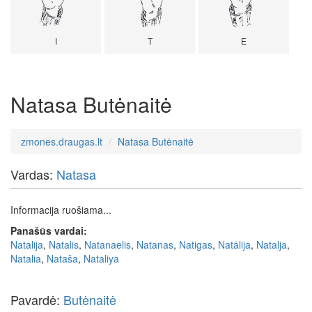
I
T
E
Natasa Butėnaitė
zmones.draugas.lt
Natasa Butėnaitė
Vardas:
Natasa
Informacija ruošiama...
Panašūs vardai:
Natalija
,
Natalis
,
Natanaelis
,
Natanas
,
Natigas
,
Natālija
,
Natalja
,
Natalia
,
Nataša
,
Nataliya
Pavardė:
Butėnaitė