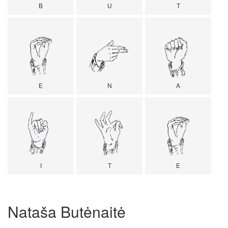
B
U
T
E
N
A
I
T
E
Nataša Butėnaitė