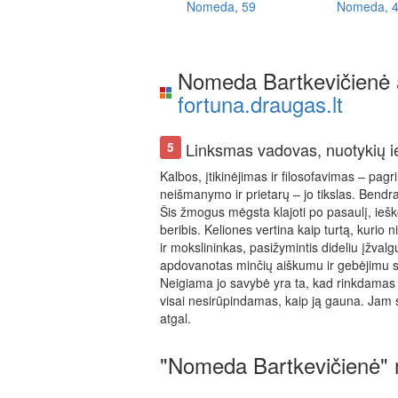
Nomeda, 59
Nomeda, 
Nomeda Bartkevičienė 
fortuna.draugas.lt
Linksmas vadovas, nuotykių i
5
Kalbos, įtikinėjimas ir filosofavimas – pag
neišmanymo ir prietarų – jo tikslas. Bendr
Šis žmogus mėgsta klajoti po pasaulį, iešk
beribis. Keliones vertina kaip turtą, kurio
ir mokslininkas, pasižymintis dideliu įžvalg
apdovanotas minčių aiškumu ir gebėjimu s
Neigiama jo savybė yra ta, kad rinkdamas n
visai nesirūpindamas, kaip ją gauna. Jam sun
atgal.
"Nomeda Bartkevičienė" 