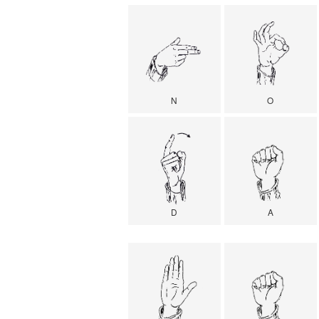
N
O
D
A