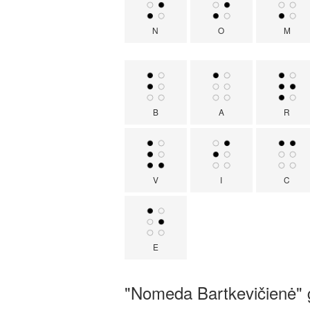
N
O
M
B
A
R
V
I
C
E
"Nomeda Bartkevičienė" 