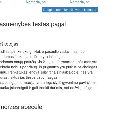
43
Nomeda, 55
Nomeda, 51
Daugiau narių turinčių vardą Nomeda
asmenybės testas pagal
eškotojas
rindiniai penketuko ginklai, o pasaulio vadavimas nuo
audamas juokauja ir dėl to yra laimingas.
odamas naujų patirčių. Jo žinių ir informacijos troškimas yra
 niekada nebus per daug. Iš prigimties yra puikus psichologas
umu. Penketukas lengvai įsitvirtina žiniasklaidoje, nes yra
urasti aktualias tiesos užuomazgas.
audingą informaciją, yra linkęs slysti gyvenimo paviršiumi,
ku įsipareigoti ir gali trenkti durimis, net nežvilgtelėjęs
morzės abėcėle