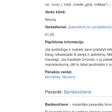
no- (nuo) + med- (medė „giria, miškas“) –
Vardo kilmė:
lietuvių
Vardadieniai:
(
pasveikink su vardadieniu
)
01.20
Papildoma informacija:
Jūs ambicinga ir mokate save pristatyti kiti
Daug reikalaujate iš savęs ir aplinkinių. 
mandagi. Jūs traukiate žmones, o jų palaik
neprielankumą, dėl to labai jaudinatės ir s
Panašūs vardai:
Nomedas
,
Nomera
Pavardė:
Bartkevičienė
Bartkevičienė
– moteriška pavardės forma 
Ši pavardė kilusi iš vyriškos giminės pavar