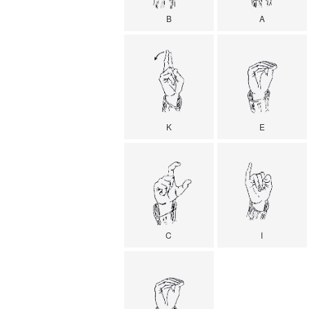
B
A
K
E
C
I