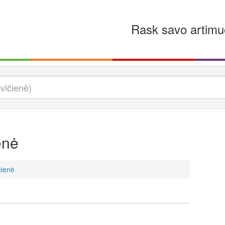
Rask savo artimu
enė
ienė