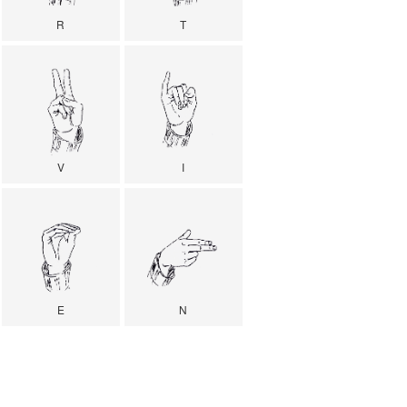
R
T
V
I
E
N