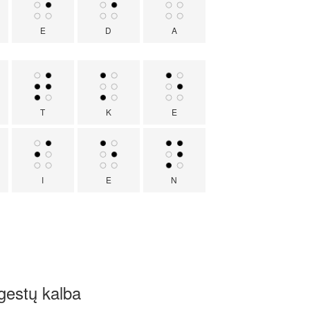
E
D
A
T
K
E
I
E
N
gestų kalba