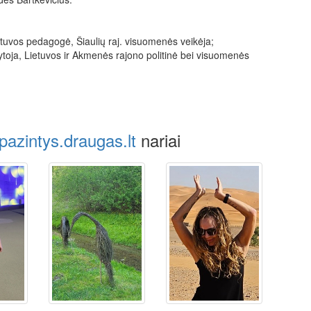
tuvos pedagogė, Šiaulių raj. visuomenės veikėja;
toja, Lietuvos ir Akmenės rajono politinė bei visuomenės
pazintys.draugas.lt
nariai