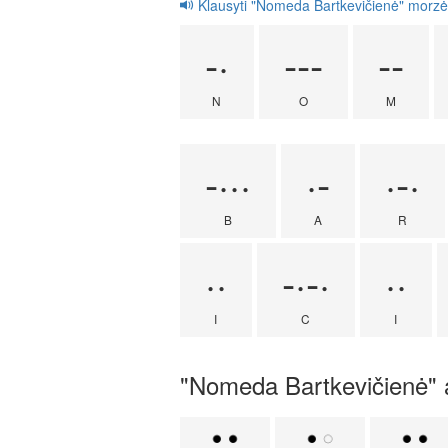
Klausyti "Nomeda Bartkevičienė" morzė
-·
---
--
N
O
M
-···
·-
·-·
B
A
R
··
-·-·
··
I
C
I
"Nomeda Bartkevičienė" ak