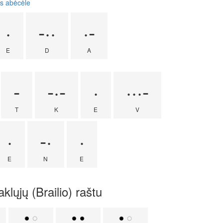
s abėcėle
·
-··
·-
E
D
A
-
-·-
·
···-
T
K
E
V
·
-·
·
E
N
E
lųjų (Brailio) raštu