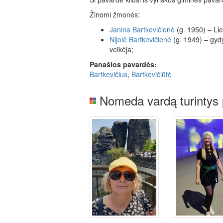
Žinomi žmonės:
Janina
Bartkevičienė
(g. 1950) – Lie
Nijolė
Bartkevičienė
(g. 1949) – gydy
veikėja;
Panašios pavardės:
Bartkevičius
,
Bartkevičiūtė
Nomeda vardą turintys