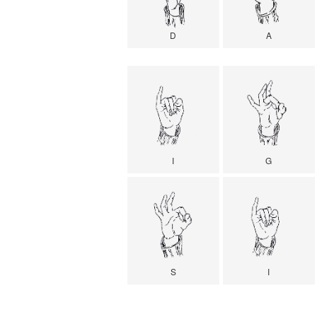
D
A
I
G
S
I