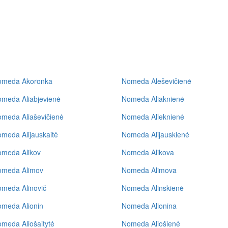
omeda Akoronka
Nomeda Aleševičienė
meda Aliabjevienė
Nomeda Aliaknienė
meda Aliaševičienė
Nomeda Alieknienė
meda Alijauskaitė
Nomeda Alijauskienė
meda Alikov
Nomeda Alikova
omeda Alimov
Nomeda Alimova
meda Alinovič
Nomeda Alinskienė
meda Alionin
Nomeda Alionina
meda Aliošaitytė
Nomeda Aliošienė