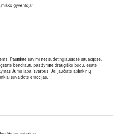
 „miško gyventoja“
ems. Pasitikite savimi net sudėtingiausiose situacijose.
Mėgstate bendrauti, pasižymite draugišku būdu, esate
ymas Jums labai svarbus. Jei jaučiate aplinkinių
unkiai suvaldote emocijas.
kas/dainų autorius;