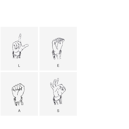
L
E
A
S