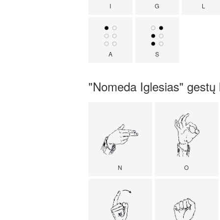
I
G
L
A
S
"Nomeda Iglesias" gestų 
N
O