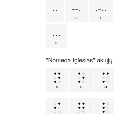
··
--·
·-··
I
G
L
···
S
"Nomeda Iglesias" aklųjų (
N
O
M