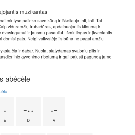
lajojantis muzikantas
ai mintyse palieka savo kūną ir iškeliauja toli, toli. Tai
 Kaip viduramžių trubadūras, apdainuojantis kilnumą ir
ilę dvasingumui ir jausmų pasauliui. Išmintingas ir įkvepiantis
ai domisi pats. Netgi vaikystėje jis būna ne pagal amžių
yksta čia ir dabar. Nuolat statydamas svajonių pilis ir
a kasdieninio gyvenimo ribotumą ir gali pajusti pagundą jame
s abėcėle
cėle
·
-··
·-
E
D
A