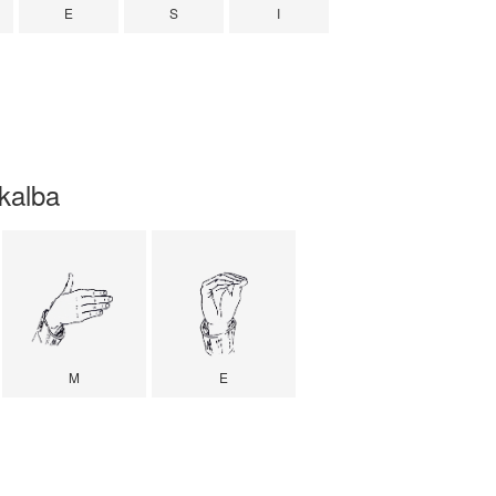
E
S
I
kalba
M
E