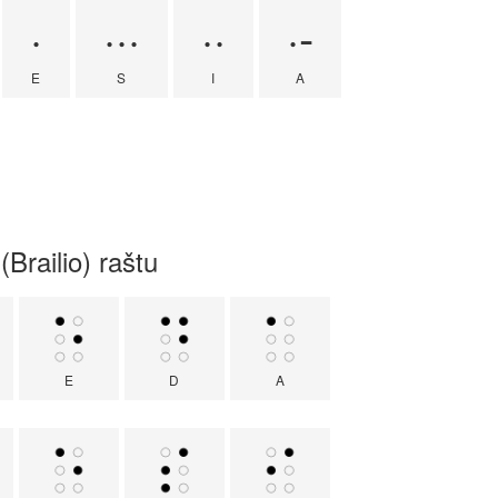
·
···
··
·-
E
S
I
A
Brailio) raštu
E
D
A