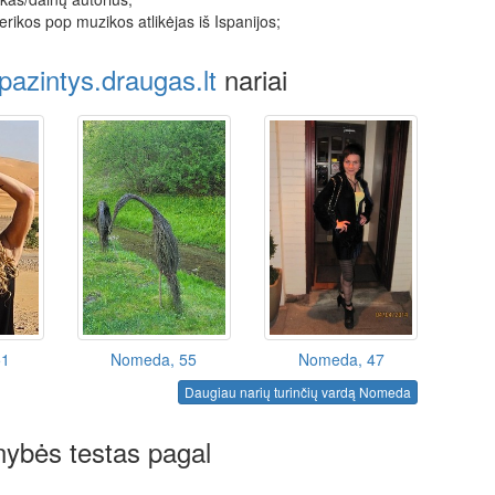
ikos pop muzikos atlikėjas iš Ispanijos;
pazintys.draugas.lt
nariai
51
Nomeda, 55
Nomeda, 47
Daugiau narių turinčių vardą Nomeda
ybės testas pagal