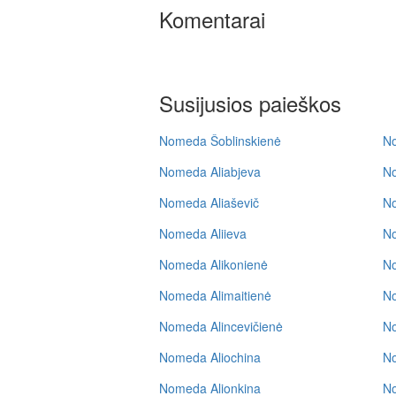
Komentarai
Susijusios paieškos
Nomeda Šoblinskienė
N
Nomeda Aliabjeva
No
Nomeda Aliaševič
No
Nomeda Aliieva
No
Nomeda Alikonienė
No
Nomeda Alimaitienė
N
Nomeda Alincevičienė
No
Nomeda Aliochina
No
Nomeda Alionkina
No