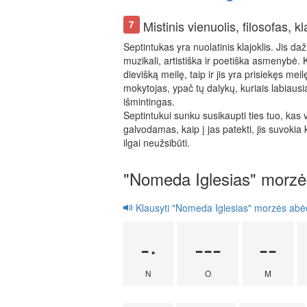
Mistinis vienuolis, filosofas, k
7
Septintukas yra nuolatinis klajoklis. Jis dažn
muzikali, artistiška ir poetiška asmenybė.
dievišką meilę, taip ir jis yra prisiekęs me
mokytojas, ypač tų dalykų, kuriais labiausi
išmintingas.
Septintukui sunku susikaupti ties tuo, kas v
galvodamas, kaip į jas patekti, jis suvoki
ilgai neužsibūti.
"Nomeda Iglesias" morzė
Klausyti "Nomeda Iglesias" morzės abė
-·
---
--
N
O
M