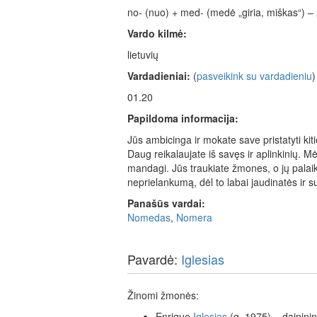
no- (nuo) + med- (medė „giria, miškas“) –
Vardo kilmė:
lietuvių
Vardadieniai:
(
pasveikink su vardadieniu
)
01.20
Papildoma informacija:
Jūs ambicinga ir mokate save pristatyti kiti
Daug reikalaujate iš savęs ir aplinkinių. 
mandagi. Jūs traukiate žmones, o jų palaik
neprielankumą, dėl to labai jaudinatės ir s
Panašūs vardai:
Nomedas
,
Nomera
Pavardė:
Iglesias
Žinomi žmonės:
Enrique
Iglesias
(g. 1975) – daininin