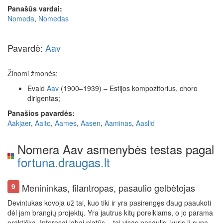
Panašūs vardai:
Nomeda
,
Nomedas
Pavardė:
Aav
Žinomi žmonės:
Evald
Aav
(1900–1939) – Estijos kompozitorius, choro
dirigentas;
Panašios pavardės:
Aakjaer
,
Aalto
,
Aames
,
Aasen
,
Aaminas
,
Aaslid
Nomera Aav asmenybės testas pagal
fortuna.draugas.lt
Menininkas, filantropas, pasaulio gelbėtojas
9
Devintukas kovoja už tai, kuo tiki ir yra pasirengęs daug paaukoti
dėl jam brangių projektų. Yra jautrus kitų poreikiams, o jo parama
praktiška. Interesai labai platūs – tai visas pasaulis, kuris jį supa.