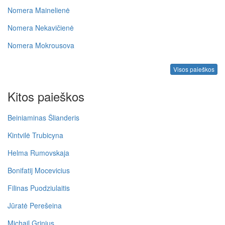
Nomera Mainelienė
Nomera Nekavičienė
Nomera Mokrousova
Visos paieškos
Kitos paieškos
Beiniaminas Šlianderis
Kintvilė Trubicyna
Helma Rumovskaja
Bonifatij Mocevicius
Filinas Puodziulaitis
Jūratė Perešeina
Michail Grinius