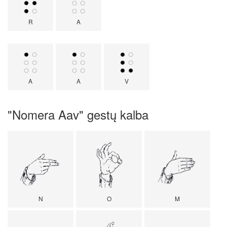
R
A
A
A
V
"Nomera Aav" gestų kalba
N
O
M