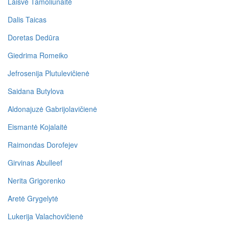
Laisvė Tamoliūnaitė
Dalis Taicas
Doretas Dedūra
Giedrima Romeiko
Jefrosenija Plutulevičienė
Saidana Butylova
Aldonajuzė Gabrijolavičienė
Eismantė Kojalaitė
Raimondas Dorofejev
Girvinas Abulleef
Nerita Grigorenko
Aretė Grygelytė
Lukerija Valachovičienė