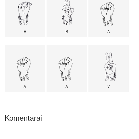
E
R
A
A
A
V
Komentarai