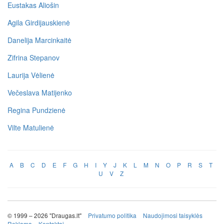
Eustakas Aliošin
Agila Girdijauskienė
Danelija Marcinkaitė
Zifrina Stepanov
Laurija Vėlienė
Večeslava Matijenko
Regina Pundzienė
Vilte Matulienė
A
B
C
D
E
F
G
H
I
Y
J
K
L
M
N
O
P
R
S
T
U
V
Z
© 1999 – 2026 "Draugas.lt"
Privatumo politika
Naudojimosi taisyklės
Reklama
Kontaktai