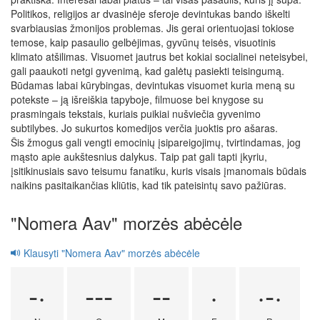
Politikos, religijos ar dvasinėje sferoje devintukas bando iškelti
svarbiausias žmonijos problemas. Jis gerai orientuojasi tokiose
temose, kaip pasaulio gelbėjimas, gyvūnų teisės, visuotinis
klimato atšilimas. Visuomet jautrus bet kokiai socialinei neteisybei,
gali paaukoti netgi gyvenimą, kad galėtų pasiekti teisingumą.
Būdamas labai kūrybingas, devintukas visuomet kuria meną su
potekste – ją išreiškia tapyboje, filmuose bei knygose su
prasmingais tekstais, kuriais puikiai nušviečia gyvenimo
subtilybes. Jo sukurtos komedijos verčia juoktis pro ašaras.
Šis žmogus gali vengti emocinių įsipareigojimų, tvirtindamas, jog
mąsto apie aukštesnius dalykus. Taip pat gali tapti įkyriu,
įsitikinusiais savo teisumu fanatiku, kuris visais įmanomais būdais
naikins pasitaikančias kliūtis, kad tik pateisintų savo pažiūras.
"Nomera Aav" morzės abėcėle
Klausyti "Nomera Aav" morzės abėcėle
-·
---
--
·
·-·