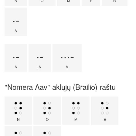
N
O
M
E
R
·-
A
·-
·-
···-
A
A
V
"Nomera Aav" aklųjų (Brailio) raštu
N
O
M
E