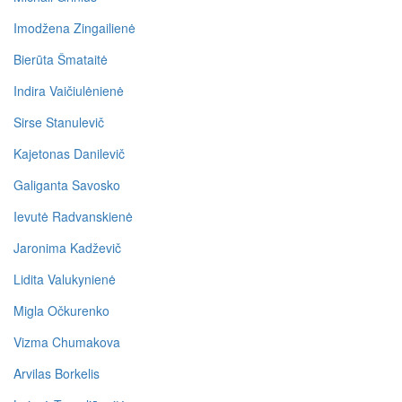
Imodžena Zingailienė
Bierūta Šmataitė
Indira Vaičiulėnienė
Sirse Stanulevič
Kajetonas Danilevič
Galiganta Savosko
Ievutė Radvanskienė
Jaronima Kadževič
Lidita Valukynienė
Migla Očkurenko
Vizma Chumakova
Arvilas Borkelis