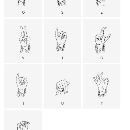
O
S
E
V
I
C
I
U
T