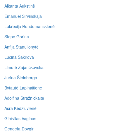
Alkanta Aukstinš
Emanuel Širvinskaja
Lukrecija Rundomanskienė
Stepė Gorina
Anfija Stanulionytė
Lucina Šakirova
Limutė Zajančkovska
Jurina Šteinberga
Bytautė Lapinaitienė
Adolfina Stražnickaitė
Ašra Kėdžiuvienė
Girdvilas Vaginas
Genoefa Dovgir