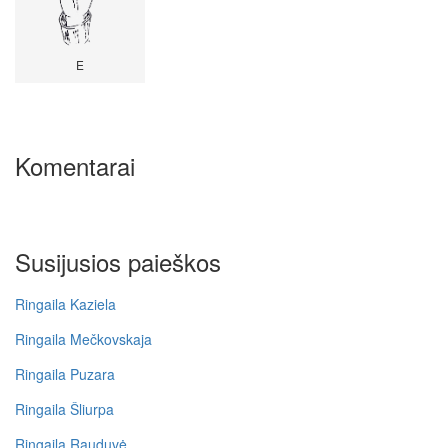
E
Komentarai
Susijusios paieškos
Ringaila Kaziela
Ringaila Mečkovskaja
Ringaila Puzara
Ringaila Šliurpa
Ringaila Rauduvė