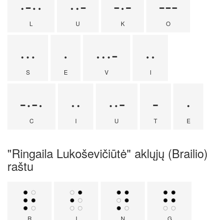
·-··
··-
-·-
---
L
U
K
O
···
·
···-
··
S
E
V
I
-·-·
··
··-
-
·
C
I
U
T
E
"Ringaila Lukoševičiūtė" aklųjų (Brailio)
raštu
R
I
N
G