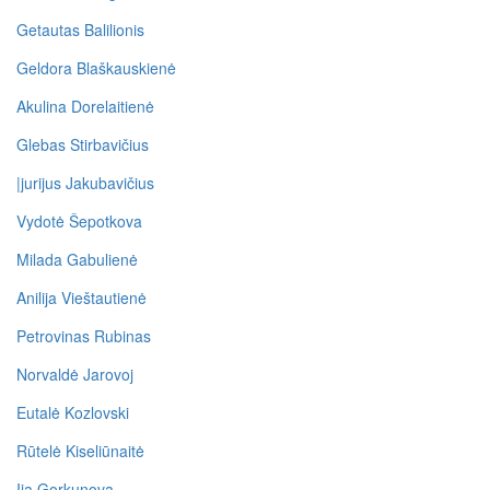
Getautas Balilionis
Geldora Blaškauskienė
Akulina Dorelaitienė
Glebas Stirbavičius
|jurijus Jakubavičius
Vydotė Šepotkova
Milada Gabulienė
Anilija Vieštautienė
Petrovinas Rubinas
Norvaldė Jarovoj
Eutalė Kozlovski
Rūtelė Kiseliūnaitė
Ija Gorkunova