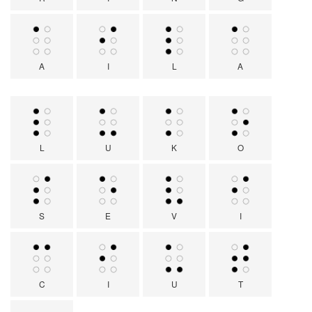
A
I
L
A
L
U
K
O
S
E
V
I
C
I
U
T