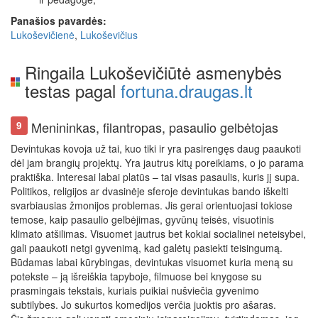
Panašios pavardės:
Lukoševičienė
,
Lukoševičius
Ringaila Lukoševičiūtė asmenybės
testas pagal
fortuna.draugas.lt
Menininkas, filantropas, pasaulio gelbėtojas
9
Devintukas kovoja už tai, kuo tiki ir yra pasirengęs daug paaukoti
dėl jam brangių projektų. Yra jautrus kitų poreikiams, o jo parama
praktiška. Interesai labai platūs – tai visas pasaulis, kuris jį supa.
Politikos, religijos ar dvasinėje sferoje devintukas bando iškelti
svarbiausias žmonijos problemas. Jis gerai orientuojasi tokiose
temose, kaip pasaulio gelbėjimas, gyvūnų teisės, visuotinis
klimato atšilimas. Visuomet jautrus bet kokiai socialinei neteisybei,
gali paaukoti netgi gyvenimą, kad galėtų pasiekti teisingumą.
Būdamas labai kūrybingas, devintukas visuomet kuria meną su
potekste – ją išreiškia tapyboje, filmuose bei knygose su
prasmingais tekstais, kuriais puikiai nušviečia gyvenimo
subtilybes. Jo sukurtos komedijos verčia juoktis pro ašaras.