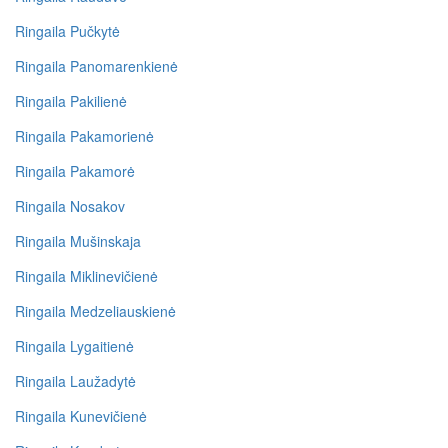
Ringaila Pučkytė
Ringaila Panomarenkienė
Ringaila Pakilienė
Ringaila Pakamorienė
Ringaila Pakamorė
Ringaila Nosakov
Ringaila Mušinskaja
Ringaila Miklinevičienė
Ringaila Medzeliauskienė
Ringaila Lygaitienė
Ringaila Laužadytė
Ringaila Kunevičienė