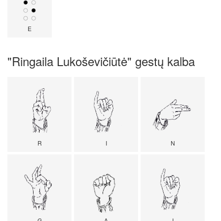
E
"Ringaila Lukoševičiūtė" gestų kalba
R
I
N
G
A
I