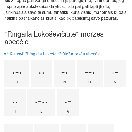
Šis žmogus gali vengti emocinių įsipareigojimų, tvirtindamas, jog
mąsto apie aukštesnius dalykus. Taip pat gali tapti įkyriu,
įsitikinusiais savo teisumu fanatiku, kuris visais įmanomais būdais
naikins pasitaikančias kliūtis, kad tik pateisintų savo pažiūras.
"Ringaila Lukoševičiūtė" morzės
abėcėle
Klausyti "Ringaila Lukoševičiūtė" morzės abėcėle
·-·
··
-·
--·
·-
R
I
N
G
A
··
·-··
·-
I
L
A