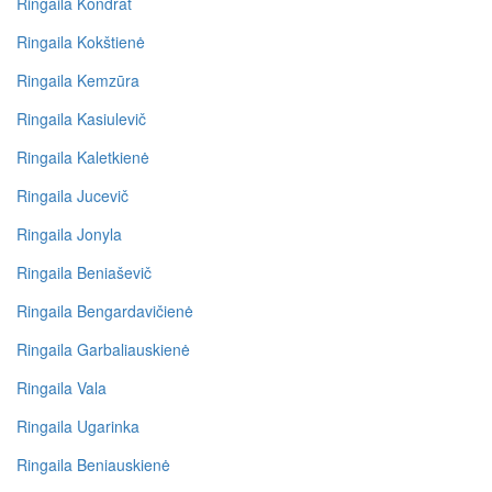
Ringaila Kondrat
Ringaila Kokštienė
Ringaila Kemzūra
Ringaila Kasiulevič
Ringaila Kaletkienė
Ringaila Jucevič
Ringaila Jonyla
Ringaila Beniaševič
Ringaila Bengardavičienė
Ringaila Garbaliauskienė
Ringaila Vala
Ringaila Ugarinka
Ringaila Beniauskienė