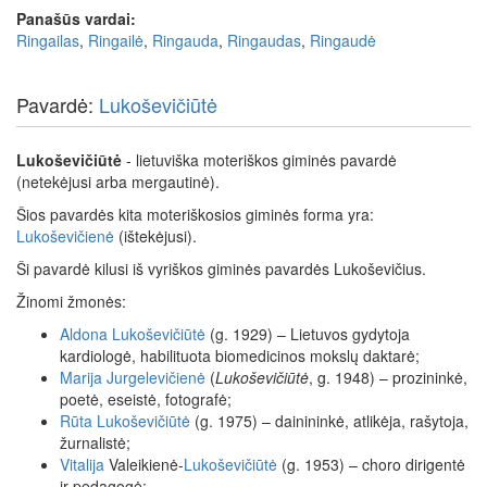
Panašūs vardai:
Ringailas
,
Ringailė
,
Ringauda
,
Ringaudas
,
Ringaudė
Pavardė:
Lukoševičiūtė
Lukoševičiūtė
- lietuviška moteriškos giminės pavardė
(netekėjusi arba mergautinė).
Šios pavardės kita moteriškosios giminės forma yra:
Lukoševičienė
(ištekėjusi).
Ši pavardė kilusi iš vyriškos giminės pavardės Lukoševičius.
Žinomi žmonės:
Aldona
Lukoševičiūtė
(g. 1929) – Lietuvos gydytoja
kardiologė, habilituota biomedicinos mokslų daktarė;
Marija
Jurgelevičienė
(
Lukoševičiūtė
, g. 1948) – prozininkė,
poetė, eseistė, fotografė;
Rūta
Lukoševičiūtė
(g. 1975) – dainininkė, atlikėja, rašytoja,
žurnalistė;
Vitalija
Valeikienė-
Lukoševičiūtė
(g. 1953) – choro dirigentė
ir pedagogė;