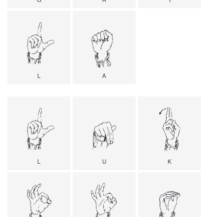
L
A
L
U
K