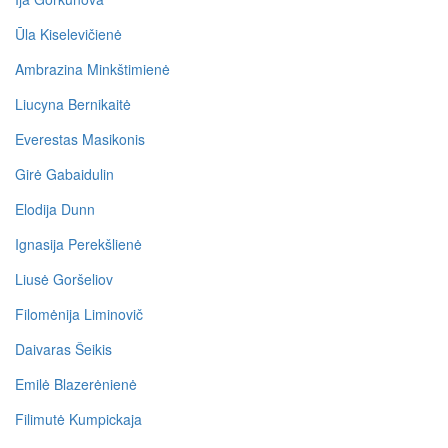
Ūla Kiselevičienė
Ambrazina Minkštimienė
Liucyna Bernikaitė
Everestas Masikonis
Girė Gabaidulin
Elodija Dunn
Ignasija Perekšlienė
Liusė Goršeliov
Filomėnija Liminovič
Daivaras Šeikis
Emilė Blazerėnienė
Filimutė Kumpickaja