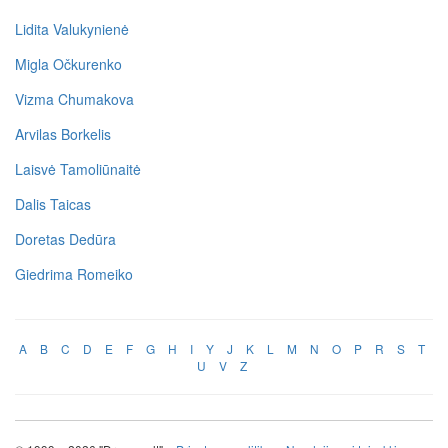
Lidita Valukynienė
Migla Očkurenko
Vizma Chumakova
Arvilas Borkelis
Laisvė Tamoliūnaitė
Dalis Taicas
Doretas Dedūra
Giedrima Romeiko
A
B
C
D
E
F
G
H
I
Y
J
K
L
M
N
O
P
R
S
T
U
V
Z