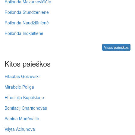
Roilonda Mazurkevičiūtė
Roilonda Stundzeniene
Roilonda Naudžiūnienė
Roilonda Inokaitiene
Visos paieškos
Kitos paieškos
Eitautas Goiževski
Mirabelė Poliga
Efrosinija Kupcikiene
Bonifacij Charitonovas
Sabina Mudėnaitė
Vilyta Achunova