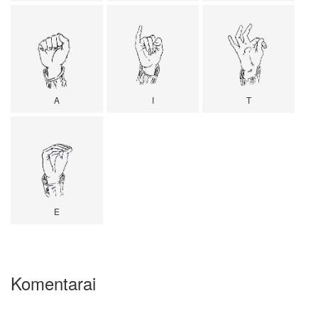
A
I
T
E
Komentarai