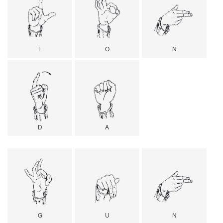
L
O
N
D
A
G
U
N