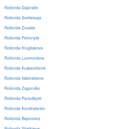
Roilonda Dajoraite
Roilonda Svetleisaja
Roilonda Zovaite
Roilonda Petronytė
Roilonda Krugliakova
Roilonda Luomoniene
Roilonda Kuskevičienė
Roilonda Vabinskiene
Roilonda Zagoruiko
Roilonda Paniuškytė
Roilonda Kondratenko
Roilonda Bajorovicz
Roilonda Strelkiene