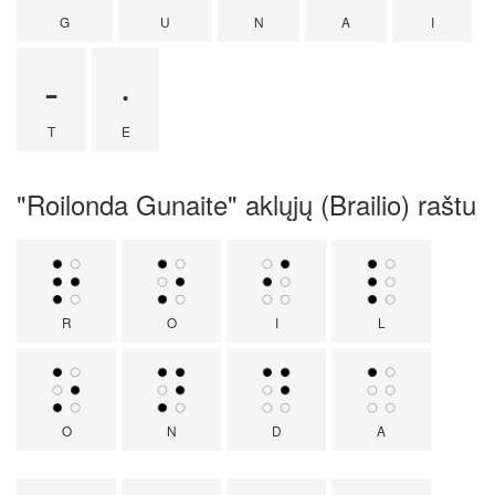
G
U
N
A
I
-
·
T
E
"Roilonda Gunaite" aklųjų (Brailio) raštu
R
O
I
L
O
N
D
A