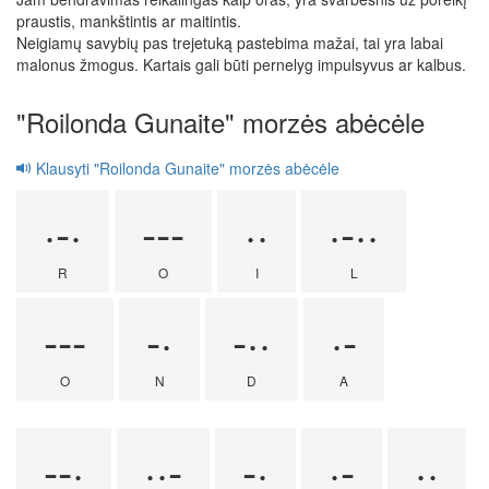
praustis, mankštintis ar maitintis.
Neigiamų savybių pas trejetuką pastebima mažai, tai yra labai
malonus žmogus. Kartais gali būti pernelyg impulsyvus ar kalbus.
"Roilonda Gunaite" morzės abėcėle
Klausyti "Roilonda Gunaite" morzės abėcėle
·-·
---
··
·-··
R
O
I
L
---
-·
-··
·-
O
N
D
A
--·
··-
-·
·-
··