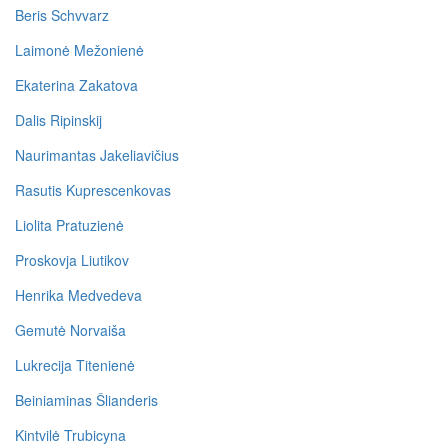
Beris Schvvarz
Laimonė Mežonienė
Ekaterina Zakatova
Dalis Ripinskij
Naurimantas Jakeliavičius
Rasutis Kuprescenkovas
Liolita Pratuzienė
Proskovja Liutikov
Henrika Medvedeva
Gemutė Norvaiša
Lukrecija Titenienė
Beiniaminas Šlianderis
Kintvilė Trubicyna