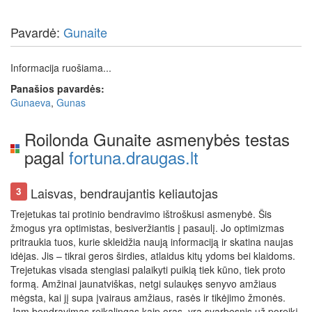
Pavardė:
Gunaite
Informacija ruošiama...
Panašios pavardės:
Gunaeva
,
Gunas
Roilonda Gunaite asmenybės testas
pagal
fortuna.draugas.lt
Laisvas, bendraujantis keliautojas
3
Trejetukas tai protinio bendravimo ištroškusi asmenybė. Šis
žmogus yra optimistas, besiveržiantis į pasaulį. Jo optimizmas
pritraukia tuos, kurie skleidžia naują informaciją ir skatina naujas
idėjas. Jis – tikrai geros širdies, atlaidus kitų ydoms bei klaidoms.
Trejetukas visada stengiasi palaikyti puikią tiek kūno, tiek proto
formą. Amžinai jaunatviškas, netgi sulaukęs senyvo amžiaus
mėgsta, kai jį supa įvairaus amžiaus, rasės ir tikėjimo žmonės.
Jam bendravimas reikalingas kaip oras, yra svarbesnis už poreikį