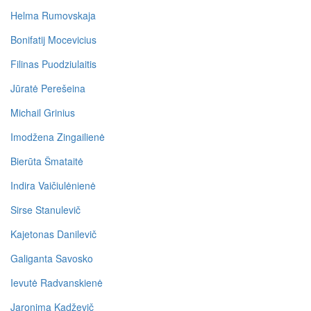
Helma Rumovskaja
Bonifatij Mocevicius
Filinas Puodziulaitis
Jūratė Perešeina
Michail Grinius
Imodžena Zingailienė
Bierūta Šmataitė
Indira Vaičiulėnienė
Sirse Stanulevič
Kajetonas Danilevič
Galiganta Savosko
Ievutė Radvanskienė
Jaronima Kadževič