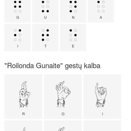
G
U
N
A
I
T
E
"Roilonda Gunaite" gestų kalba
R
O
I