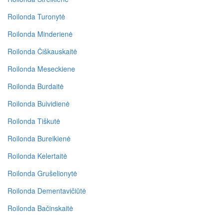
Roilonda Turonytė
Roilonda Minderienė
Roilonda Čiškauskaitė
Roilonda Meseckiene
Roilonda Burdaitė
Roilonda Buividienė
Roilonda Tiškutė
Roilonda Bureikienė
Roilonda Kelertaitė
Roilonda Grušelionytė
Roilonda Dementavičiūtė
Roilonda Bačinskaitė