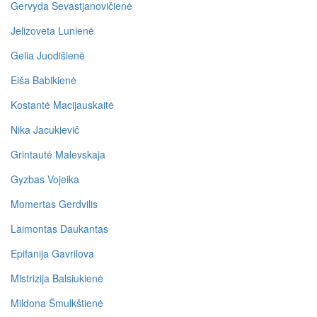
Gervyda Sevastjanovičienė
Jelizoveta Lunienė
Gelia Juodišienė
Eiša Babikienė
Kostantė Macijauskaitė
Nika Jacukievič
Grintautė Malevskaja
Gyzbas Vojeika
Momertas Gerdvilis
Laimontas Daukantas
Epifanija Gavrilova
Mistrizija Balsiukienė
Mildona Šmulkštienė