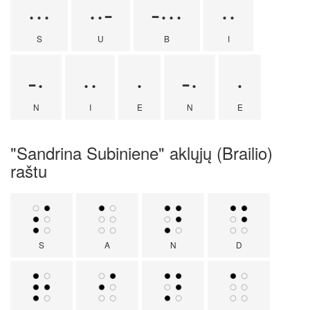
···
··-
-···
··
S
U
B
I
-·
··
·
-·
·
N
I
E
N
E
"Sandrina Subiniene" aklųjų (Brailio)
raštu
S
A
N
D