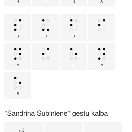
R
I
N
A
S
U
B
I
N
I
E
N
E
"Sandrina Subiniene" gestų kalba