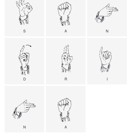
S
A
N
D
R
I
N
A