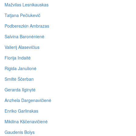
Mažvilas Lesnikauskas
Tatjana Pečiukevič
Podberezkin Ambrazas
Salvina Baronėnienė
Valierij Alasevičius
Florija Indaitė
Rigida Janulionė
Smiltė Ščerban
Gerarda Ilginytė
Anzhela Dargenavičienė
Enriko Garlinskas
Mikilina Kščenavičienė
Gaudenis Bolys