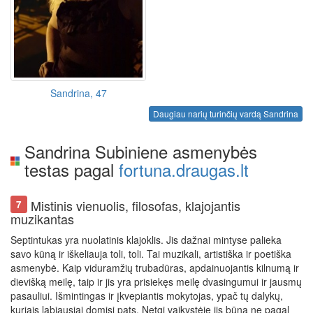
Sandrina, 47
Daugiau narių turinčių vardą Sandrina
Sandrina Subiniene asmenybės
testas pagal
fortuna.draugas.lt
Mistinis vienuolis, filosofas, klajojantis
7
muzikantas
Septintukas yra nuolatinis klajoklis. Jis dažnai mintyse palieka
savo kūną ir iškeliauja toli, toli. Tai muzikali, artistiška ir poetiška
asmenybė. Kaip viduramžių trubadūras, apdainuojantis kilnumą ir
dievišką meilę, taip ir jis yra prisiekęs meilę dvasingumui ir jausmų
pasauliui. Išmintingas ir įkvepiantis mokytojas, ypač tų dalykų,
kuriais labiausiai domisi pats. Netgi vaikystėje jis būna ne pagal