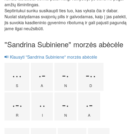
amžių išmintingas.
Septintukui sunku susikaupti ties tuo, kas vyksta čia ir dabar.
Nuolat statydamas svajonių pilis ir galvodamas, kaip į jas patekti,
jis suvokia kasdieninio gyvenimo ribotumą ir gali pajusti pagundą
jame ilgai neužsibūti.
"Sandrina Subiniene" morzės abėcėle
Klausyti "Sandrina Subiniene" morzės abėcėle
···
·-
-·
-··
S
A
N
D
·-·
··
-·
·-
R
I
N
A