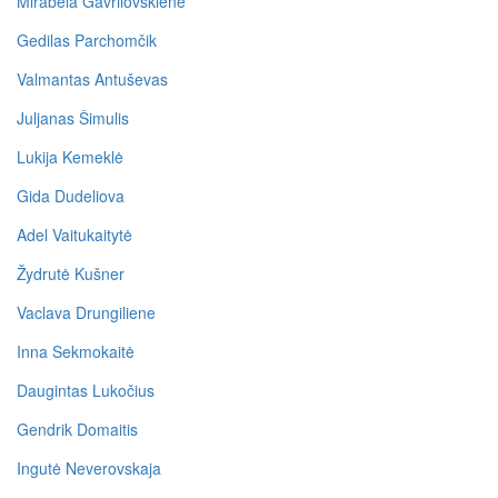
Mirabela Gavrilovskienė
Gedilas Parchomčik
Valmantas Antuševas
Juljanas Šimulis
Lukija Kemeklė
Gida Dudeliova
Adel Vaitukaitytė
Žydrutė Kušner
Vaclava Drungiliene
Inna Sekmokaitė
Daugintas Lukočius
Gendrik Domaitis
Ingutė Neverovskaja