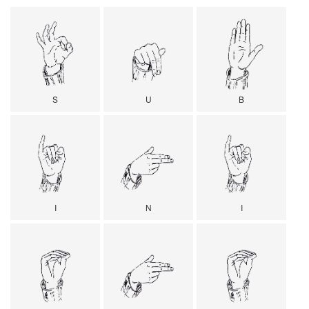
S
U
B
I
N
I